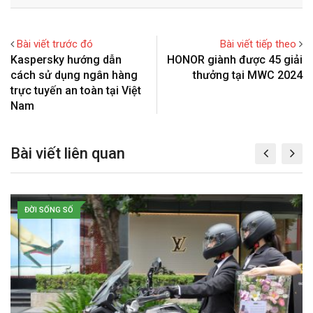
o
n
a
i
g
t
r
n
l
e
e
t
Bài viết trước đó
Bài viết tiếp theo
e
r
v
Kaspersky hướng dẫn
HONOR giành được 45 giải
+
e
i
cách sử dụng ngân hàng
thưởng tại MWC 2024
s
a
trực tuyến an toàn tại Việt
t
E
Nam
m
a
Bài viết liên quan
i
l
ĐỜI SỐNG SỐ