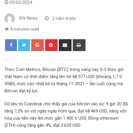
05/03/2024
Bởi
News
2 năm trước
4 minutes read
G
P
S
P
o
i
h
r
o
n
a
i
g
t
r
n
Theo Coin Metrics, Bitcoin (BTC) trong sáng nay 5-3 theo giờ
l
e
e
t
Việt Nam có thời điểm tăng lên tới 68.577 USD (khoảng 1,7 tỉ
e
r
v
VNĐ), mức cao nhất kể từ tháng 11-2021 – lần cuối cùng mà
+
e
i
Bitcoin đạt kỷ lục.
s
a
t
E
Dữ liệu từ Coindesk cho thấy giá của bitcoin vào lúc 9 giờ 30 đã
m
tăng 7,5% so với ngày ngày hôm qua, đạt 68.469 USD, nâng vốn
a
hóa của tiền này lên mức gần 1.400 tỉ USD. Đồng ethereum
i
(ETH) cũng tăng gần 4%, đạt 3.629 USD.
l