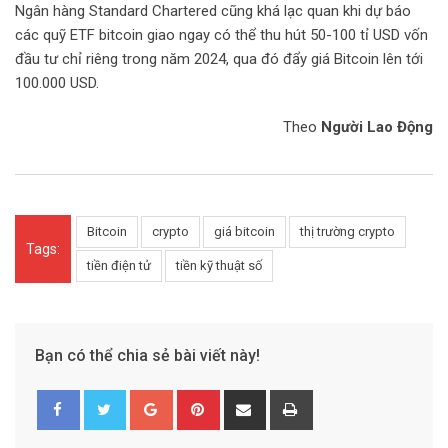
Ngân hàng Standard Chartered cũng khá lạc quan khi dự báo
các quỹ ETF bitcoin giao ngay có thể thu hút 50-100 tỉ USD vốn
đầu tư chỉ riêng trong năm 2024, qua đó đẩy giá Bitcoin lên tới
100.000 USD.
Theo
Người Lao Động
Bitcoin
crypto
giá bitcoin
thị trường crypto
Tags:
tiền điện tử
tiền kỹ thuật số
Bạn có thể chia sẻ bài viết này!
G
P
S
P
o
i
h
r