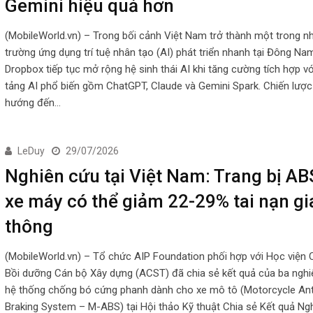
Gemini hiệu quả hơn
(MobileWorld.vn) – Trong bối cảnh Việt Nam trở thành một trong nh
trường ứng dụng trí tuệ nhân tạo (AI) phát triển nhanh tại Đông Na
Dropbox tiếp tục mở rộng hệ sinh thái AI khi tăng cường tích hợp v
tảng AI phổ biến gồm ChatGPT, Claude và Gemini Spark. Chiến lược
hướng đến…
LeDuy
29/07/2026
Nghiên cứu tại Việt Nam: Trang bị AB
xe máy có thể giảm 22-29% tai nạn gi
thông
(MobileWorld.vn) – Tổ chức AIP Foundation phối hợp với Học viện C
Bồi dưỡng Cán bộ Xây dựng (ACST) đã chia sẻ kết quả của ba nghi
hệ thống chống bó cứng phanh dành cho xe mô tô (Motorcycle Ant
Braking System – M-ABS) tại Hội thảo Kỹ thuật Chia sẻ Kết quả Ng