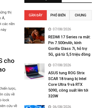
ững thị
GẦN ĐÂY
PHỔ BIẾN
CHUNG
m Á,
ới các nền
07/08/2026
 này
REDMI 17 Series ra mắt:
Pin 7.500mAh, kính
Gorilla Glass 7i, hỗ trợ
5G, giá từ 5,5 triệu đồng
S cho
07/08/2026
ao
ASUS tung ROG Strix
SCAR 18 trang bị Intel
Core Ultra 9 và RTX
hiến lược,
5090, công suất lên tới
ên cứu về
320W
i-lock
hiên cứu về
06/08/2026