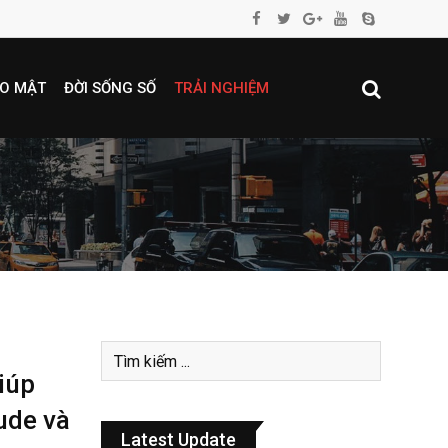
O MẬT
ĐỜI SỐNG SỐ
TRẢI NGHIỆM
iúp
ude và
Latest Update