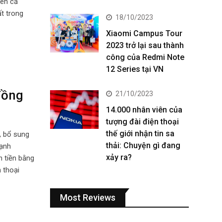
rên cả
t trong
18/10/2023
Xiaomi Campus Tour
2023 trở lại sau thành
công của Redmi Note
12 Series tại VN
đồng
21/10/2023
14.000 nhân viên của
tượng đài điện thoại
thế giới nhận tin sa
, bổ sung
thải: Chuyện gì đang
cạnh
xảy ra?
n tiền bằng
 thoại
Most Reviews