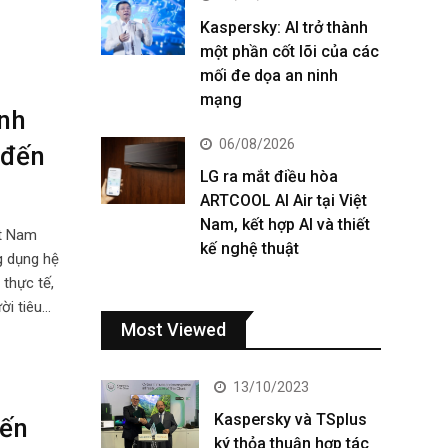
Kaspersky: AI trở thành
một phần cốt lõi của các
mối đe dọa an ninh
mạng
inh
06/08/2026
 đến
LG ra mắt điều hòa
ARTCOOL AI Air tại Việt
Nam, kết hợp AI và thiết
ệt Nam
kế nghệ thuật
g dụng hệ
 thực tế,
ời tiêu…
Most Viewed
13/10/2023
Kaspersky và TSplus
đến
ký thỏa thuận hợp tác