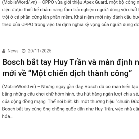
(MobileWord/.vn) – OPPO vừa giới thiệu Apex Guard, một bộ công 
diện được thiết kế nhằm nâng tầm trải nghiệm người dùng với chất
trội ở cả phần cứng lẫn phần mềm. Khái niệm mới này đánh dấu bướ
theo của OPPO trong việc tái định nghĩa kỳ vọng của người dùng đố
News
20/11/2025
Bosch bắt tay Huy Trần và màn định 
mới về “Một chiến dịch thành công”
(MobileWorld.vn) – Những ngày gần đây, Bosch đã có màn kiến tạo
bằng những câu chơi chữ hóm hỉnh, thu hút hàng ngàn lượt chia sẻ,
của cộng đồng mạng. Thế nói biết, khi một thương hiệu “chuẩn Đứ
Bosch bắt tay cùng ông chồng quốc dân như Huy Trần, việc nhà c
hóa…