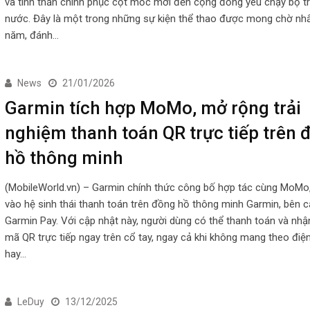
và tinh thần chinh phục cột mốc mới đến cộng đồng yêu chạy bộ t
nước. Đây là một trong những sự kiện thể thao được mong chờ nhấ
năm, đánh…
News
21/01/2026
Garmin tích hợp MoMo, mở rộng trải
nghiệm thanh toán QR trực tiếp trên 
hồ thông minh
(MobileWorld.vn) – Garmin chính thức công bố hợp tác cùng MoMo
vào hệ sinh thái thanh toán trên đồng hồ thông minh Garmin, bên 
Garmin Pay. Với cập nhật này, người dùng có thể thanh toán và nhậ
mã QR trực tiếp ngay trên cổ tay, ngay cả khi không mang theo điện
hay…
LeDuy
13/12/2025