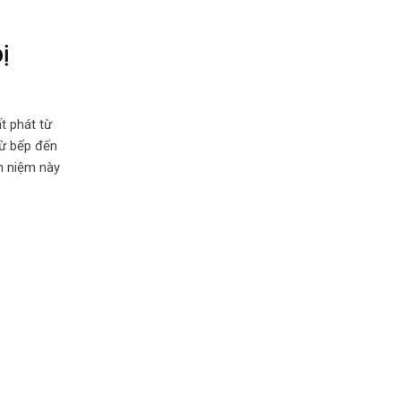
ị
t phát từ
từ bếp đến
n niệm này