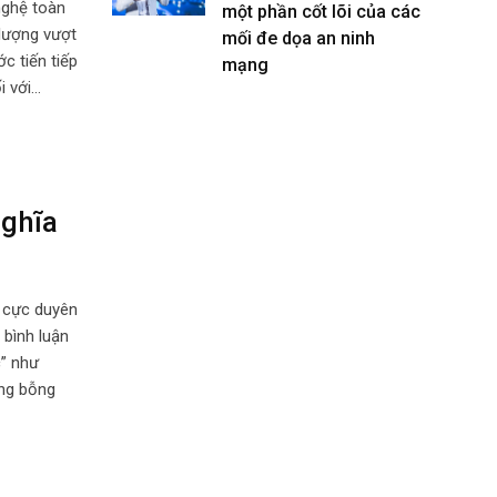
nghệ toàn
một phần cốt lõi của các
 lượng vượt
mối đe dọa an ninh
c tiến tiếp
mạng
i với…
nghĩa
 cực duyên
 bình luận
c” như
ũng bỗng