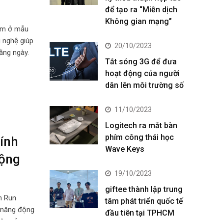
để tạo ra “Miễn dịch
Không gian mạng”
nằm ở mẫu
 nghệ giúp
20/10/2023
ằng ngày.
Tắt sóng 3G để đưa
hoạt động của người
dân lên môi trường số
11/10/2023
Logitech ra mắt bàn
phím công thái học
ính
Wave Keys
rộng
19/10/2023
giftee thành lập trung
n Run
tâm phát triển quốc tế
g năng động
đầu tiên tại TPHCM