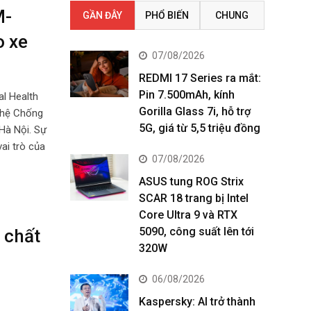
M-
GẦN ĐÂY
PHỔ BIẾN
CHUNG
o xe
07/08/2026
REDMI 17 Series ra mắt:
Pin 7.500mAh, kính
al Health
Gorilla Glass 7i, hỗ trợ
ghệ Chống
5G, giá từ 5,5 triệu đồng
Hà Nội. Sự
ai trò của
07/08/2026
ASUS tung ROG Strix
SCAR 18 trang bị Intel
Core Ultra 9 và RTX
5090, công suất lên tới
 chất
320W
06/08/2026
Kaspersky: AI trở thành