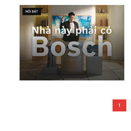
NỔI BẬT
1