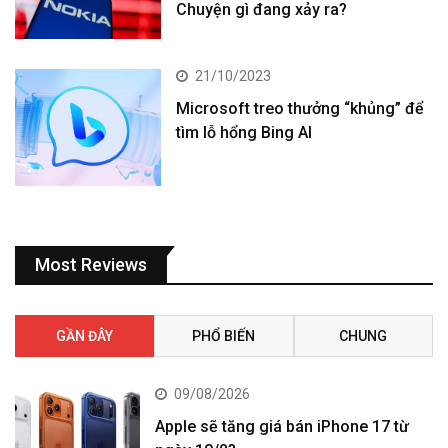
Chuyện gì đang xảy ra?
21/10/2023
Microsoft treo thưởng “khủng” để
tìm lỗ hổng Bing AI
Most Reviews
GẦN ĐÂY
PHỔ BIẾN
CHUNG
09/08/2026
Apple sẽ tăng giá bán iPhone 17 từ