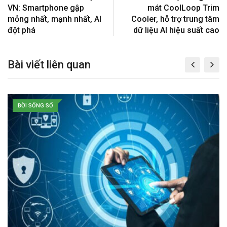
+
e
i
VN: Smartphone gập
mát CoolLoop Trim
s
a
mỏng nhất, mạnh nhất, AI
Cooler, hỗ trợ trung tâm
t
E
đột phá
dữ liệu AI hiệu suất cao
m
a
Bài viết liên quan
i
l
ĐỜI SỐNG SỐ