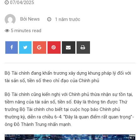
07/04/2025
Bởi
News
1 năm trước
5 minutes read
G
P
S
P
o
i
h
r
o
n
a
i
g
t
r
n
Bộ Tài chính đang khẩn trương xây dựng khung pháp lý đối với
l
e
e
t
tài sản số, tiền số theo chỉ đạo của Chính phủ
e
r
v
+
e
i
Bộ Tài chính cũng kiến nghị với Chính phủ thừa nhận sự tồn tại,
s
a
tiềm năng của tài sản số, tiền số. Đây là thông tin được Thứ
t
E
trưởng Bộ Tài chính cho biết tại cuộc họp báo Chính phủ
m
thường kỳ, diễn ra chiều 6-4. “Đây là quan điểm rất quan trọng”-
a
ông Đỗ Thành Trung nhấn mạnh.
i
l