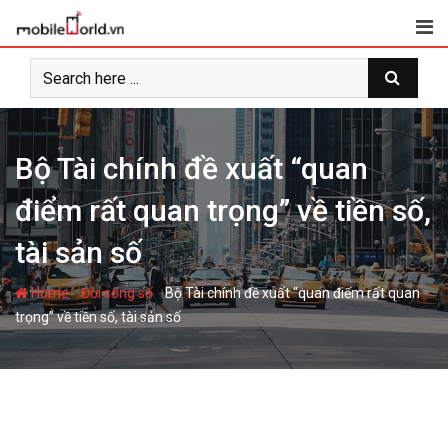
S
k
i
p
t
o
c
Bộ Tài chính đề xuất “quan
o
điểm rất quan trọng” về tiền số,
n
t
tài sản số
e
n
-
-
Home
Đời sống số
Bộ Tài chính đề xuất “quan điểm rất quan
t
trọng” về tiền số, tài sản số