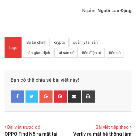
Nguồn:
Người Lao Động
Bộ tài chính
crypto
quản lý tài sản
Tags:
sàn giao dịch
tài sản số
tiền điện tử
tiền số
Bạn có thể chia sẻ bài viết này!
G
P
S
P
o
i
h
r
o
n
a
i
g
t
r
n
l
e
e
t
Bài viết trước đó
Bài viết tiếp theo
e
r
v
OPPO Find N5 ra mắt tại
Vertiv ra mắt hệ thống làm