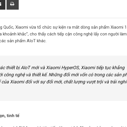
S
P
h
r
a
i
r
n
ung Quốc, Xiaomi vừa tổ chức sự kiện ra mắt dòng sản phẩm Xiaomi 1
e
t
 khoảnh khắc”, cho thấy cách tiếp cận công nghệ lấy con người làm
v
à các sản phẩm AIoT khác.
i
a
E
m
các thiết bị AIoT mới và Xiaomi HyperOS, Xiaomi tiếp tục khẳng
a
ới công nghệ và thiết kế. Những đổi mới vốn có trong các sản 
i
a Xiaomi đối với sự đổi mới, chất lượng vượt trội và trải ngh
l
n, tinh tế