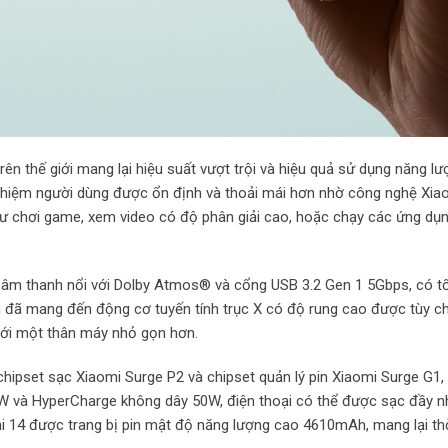
rên thế giới mang lại hiệu suất vượt trội và hiệu quả sử dụng năng l
ải nghiệm người dùng được ổn định và thoải mái hơn nhờ công nghệ Xi
hư chơi game, xem video có độ phân giải cao, hoặc chạy các ứng dụ
a âm thanh nổi với Dolby Atmos® và cổng USB 3.2 Gen 1 5Gbps, có t
ũng đã mang đến động cơ tuyến tính trục X có độ rung cao được tùy c
 với một thân máy nhỏ gọn hơn.
 chipset sạc Xiaomi Surge P2 và chipset quản lý pin Xiaomi Surge G1,
0W và HyperCharge không dây 50W, điện thoại có thể được sạc đầy 
 14 được trang bị pin mật độ năng lượng cao 4610mAh, mang lại th