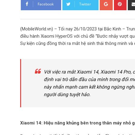
G
P
Facebook
Twitter
o
i
o
n
g
t
(MobileWorld.vn) – Tối nay 26/10/2023 tại Bắc Kinh – Tr
l
e
điều hành Xiaomi HyperOS với chủ đề “Bước nhảy vượt qua
e
r
Sự kiện cũng đồng thời ra mắt hệ sinh thái thông minh v
+
e
s
t
Với việc ra mắt Xiaomi 14, Xiaomi 14 Pro, 
định vai trò dẫn đầu của mình trong đổi m
này nhấn mạnh cam kết không ngừng nghỉ củ
người dùng tuyệt hảo.
Xiaomi 14: Hiệu năng khủng bên trong thân máy nhỏ gọ