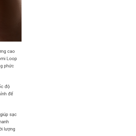
ượng cao
aomi Loop
ng phức
ốc độ
hỉnh để
 giúp sạc
nhanh
ời lượng