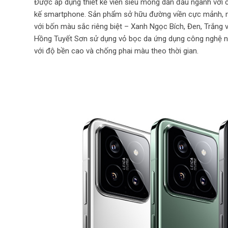
Được áp dụng thiết kế viền siêu mỏng dẫn đầu ngành với c
kế smartphone. Sản phẩm sở hữu đường viền cực mảnh, ma
với bốn màu sắc riêng biệt – Xanh Ngọc Bích, Đen, Trắng
Hồng Tuyết Sơn sử dụng vỏ bọc da ứng dụng công nghệ nano
với độ bền cao và chống phai màu theo thời gian.