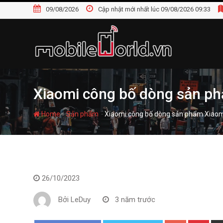
S
09/08/2026
Cập nhật mới nhất lúc 09/08/2026 09:33
k
i
p
t
o
c
o
Xiaomi công bố dòng sản ph
n
t
-
-
Home
Sản phẩm
Xiaomi công bố dòng sản phẩm Xiaom
e
n
t
26/10/2023
Bởi
LeDuy
3 năm trước