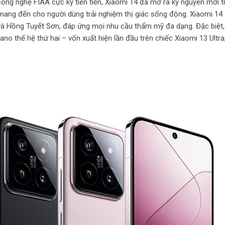
ông nghệ FIAA cực kỳ tiên tiến, Xiaomi 14 đã mở ra kỷ nguyên mới tr
ng đến cho người dùng trải nghiệm thị giác sống động. Xiaomi 14 
 và Hồng Tuyết Sơn, đáp ứng mọi nhu cầu thẩm mỹ đa dạng. Đặc biệt,
 thế hệ thứ hai – vốn xuất hiện lần đầu trên chiếc Xiaomi 13 Ultra,