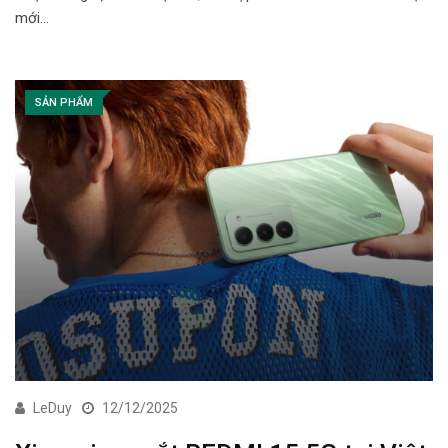
mới…
SẢN PHẨM
LeDuy
12/12/2025