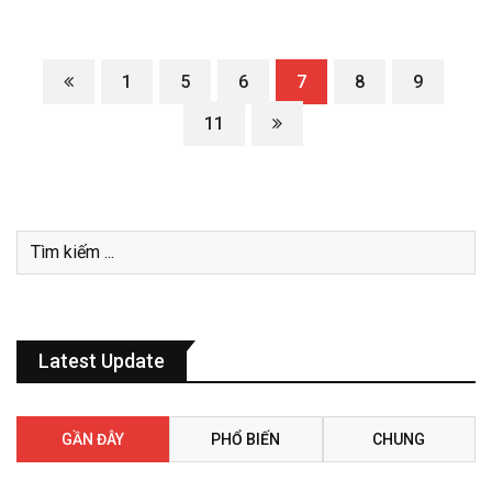
1
5
6
7
8
9
11
Latest Update
GẦN ĐÂY
PHỔ BIẾN
CHUNG