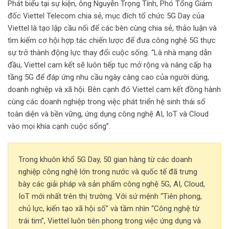
Phát biểu tại sự kiện, ông Nguyễn Trọng Tính, Phó Tổng Giám
đốc Viettel Telecom chia sẻ, mục đích tổ chức 5G Day của
Viettel là tạo lập cầu nối để các bên cùng chia sẻ, thảo luận và
tìm kiếm cơ hội hợp tác chiến lược để đưa công nghệ 5G thực
sự trở thành động lực thay đổi cuộc sống. “Là nhà mạng dẫn
đầu, Viettel cam kết sẽ luôn tiếp tục mở rộng và nâng cấp hạ
tầng 5G để đáp ứng nhu cầu ngày càng cao của người dùng,
doanh nghiệp và xã hội. Bên cạnh đó Viettel cam kết đồng hành
cùng các doanh nghiệp trong việc phát triển hệ sinh thái số
toàn diện và bền vững, ứng dụng công nghệ AI, IoT và Cloud
vào mọi khía cạnh cuộc sống”.
Trong khuôn khổ 5G Day, 50 gian hàng từ các doanh
nghiệp công nghệ lớn trong nước và quốc tế đã trưng
bày các giải pháp và sản phẩm công nghệ 5G, AI, Cloud,
IoT mới nhất trên thị trường. Với sứ mệnh “Tiên phong,
chủ lực, kiến tạo xã hội số” và tầm nhìn “Công nghệ từ
trái tim”, Viettel luôn tiên phong trong việc ứng dụng và