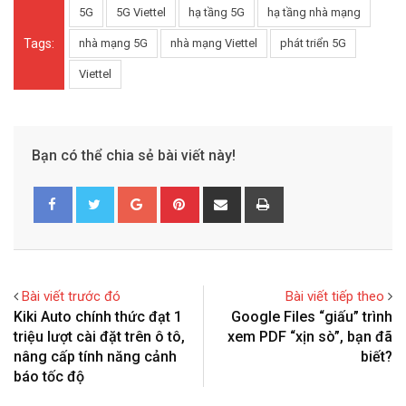
5G
5G Viettel
hạ tầng 5G
hạ tầng nhà mạng
Tags:
nhà mạng 5G
nhà mạng Viettel
phát triển 5G
Viettel
Bạn có thể chia sẻ bài viết này!
G
P
S
P
o
i
h
r
o
n
a
i
g
t
r
n
l
e
e
t
Bài viết trước đó
Bài viết tiếp theo
e
r
v
Kiki Auto chính thức đạt 1
Google Files “giấu” trình
+
e
i
triệu lượt cài đặt trên ô tô,
xem PDF “xịn sò”, bạn đã
s
a
nâng cấp tính năng cảnh
biết?
t
E
báo tốc độ
m