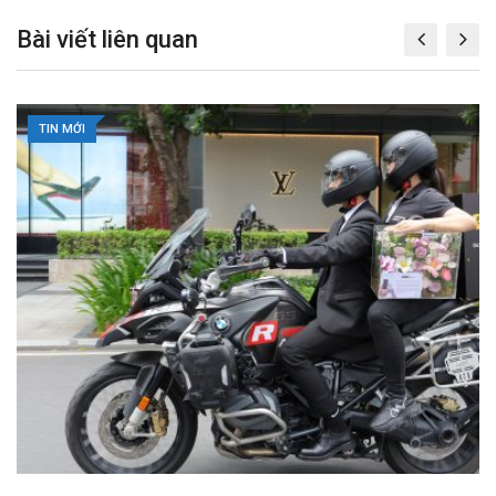
a
Bài viết liên quan
i
l
TIN MỚI