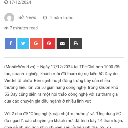
17/12/2024
Bởi
News
2 năm trước
7 minutes read
G
P
S
P
o
i
h
r
o
n
a
i
g
t
r
n
(MobileWorld.vn) – Ngày 17/12/2024 tại TPHCM, hơn 1000 đối
l
e
e
t
tác, doanh nghiệp, khách mời đã tham dự sự kiện 5G Day do
e
r
v
Viettel tổ chức. Bên cạnh hoạt động trưng bày của nhiều
+
e
i
thương hiệu lớn với 50 gian hàng công nghệ, trong khuôn khổ
s
a
5G Day cũng diễn ra một hội thảo công nghệ với sự tham gia
t
E
của các chuyên gia đầu ngành ở nhiều lĩnh vực.
m
a
Với 2 chủ đề “Công nghệ, cập nhật xu hướng” và “Ứng dụng 5G
i
đa ngành”, các chuyên gia khách mời đã trình bày 14 tham luận,
l
chia sẻ những góc nhìn chuyên sâu về hệ sinh thái 5G, xu