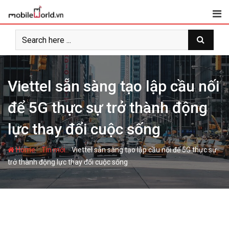
S
k
i
p
t
o
c
Viettel sẵn sàng tạo lập cầu nối
o
để 5G thực sự trở thành động
n
t
lực thay đổi cuộc sống
e
n
-
-
Home
Tin mới
Viettel sẵn sàng tạo lập cầu nối để 5G thực sự
t
trở thành động lực thay đổi cuộc sống