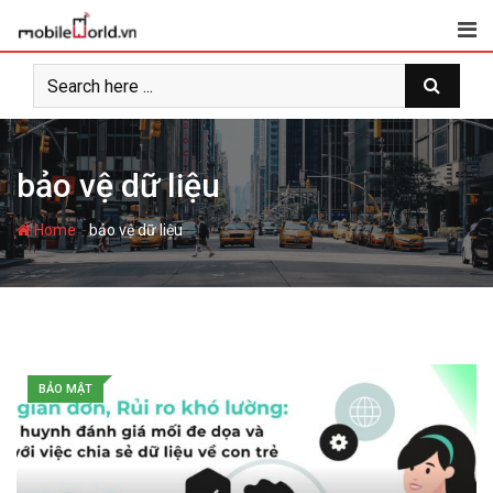
S
k
i
p
t
o
c
bảo vệ dữ liệu
o
n
-
Home
bảo vệ dữ liệu
t
e
n
t
BẢO MẬT