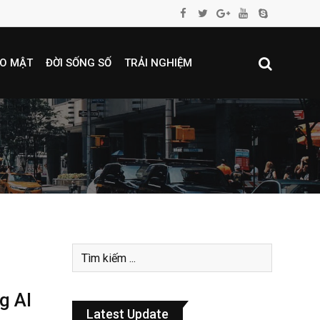
O MẬT
ĐỜI SỐNG SỐ
TRẢI NGHIỆM
g AI
Latest Update