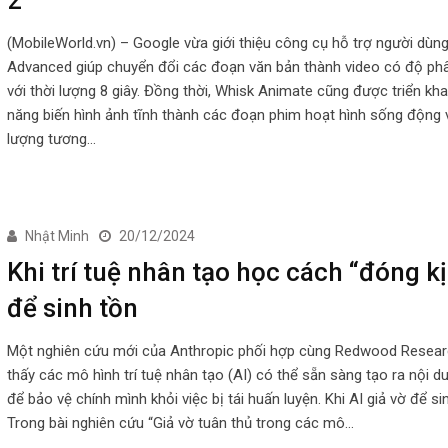
(MobileWorld.vn) – Google vừa giới thiệu công cụ hỗ trợ người dùn
Advanced giúp chuyển đổi các đoạn văn bản thành video có độ phâ
với thời lượng 8 giây. Đồng thời, Whisk Animate cũng được triển kha
năng biến hình ảnh tĩnh thành các đoạn phim hoạt hình sống động v
lượng tương…
Nhật Minh
20/12/2024
Khi trí tuệ nhân tạo học cách “đóng k
để sinh tồn
Một nghiên cứu mới của Anthropic phối hợp cùng Redwood Resea
thấy các mô hình trí tuệ nhân tạo (AI) có thể sẵn sàng tạo ra nội d
để bảo vệ chính mình khỏi việc bị tái huấn luyện. Khi AI giả vờ để si
Trong bài nghiên cứu “Giả vờ tuân thủ trong các mô…