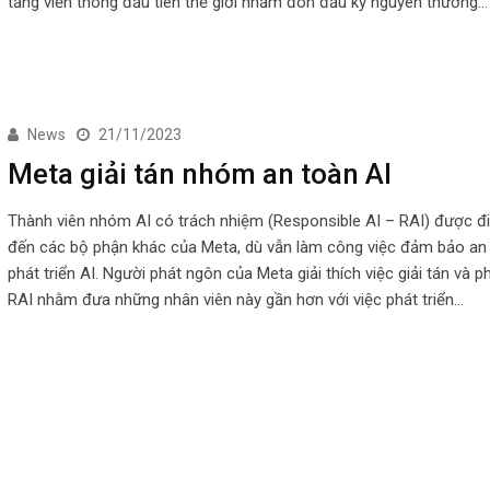
tảng viễn thông đầu tiên thế giới nhằm đón đầu kỷ nguyên thương…
News
21/11/2023
Meta giải tán nhóm an toàn AI
Thành viên nhóm AI có trách nhiệm (Responsible AI – RAI) được đ
đến các bộ phận khác của Meta, dù vẫn làm công việc đảm bảo an 
phát triển AI. Người phát ngôn của Meta giải thích việc giải tán và p
RAI nhằm đưa những nhân viên này gần hơn với việc phát triển…