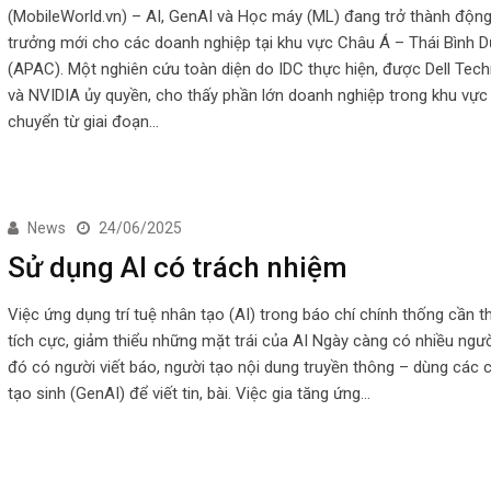
(MobileWorld.vn) – AI, GenAI và Học máy (ML) đang trở thành động
trưởng mới cho các doanh nghiệp tại khu vực Châu Á – Thái Bình 
(APAC). Một nghiên cứu toàn diện do IDC thực hiện, được Dell Tec
và NVIDIA ủy quyền, cho thấy phần lớn doanh nghiệp trong khu vực
chuyển từ giai đoạn…
News
24/06/2025
Sử dụng AI có trách nhiệm
Việc ứng dụng trí tuệ nhân tạo (AI) trong báo chí chính thống cần 
tích cực, giảm thiểu những mặt trái của AI Ngày càng có nhiều ngườ
đó có người viết báo, người tạo nội dung truyền thông – dùng các 
tạo sinh (GenAI) để viết tin, bài. Việc gia tăng ứng…