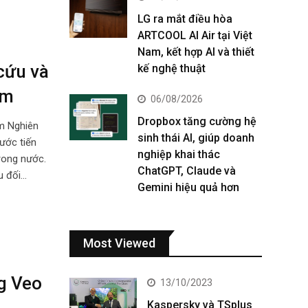
LG ra mắt điều hòa
ARTCOOL AI Air tại Việt
Nam, kết hợp AI và thiết
cứu và
kế nghệ thuật
am
06/08/2026
Dropbox tăng cường hệ
m Nghiên
sinh thái AI, giúp doanh
ước tiến
nghiệp khai thác
rong nước.
ChatGPT, Claude và
u đối…
Gemini hiệu quả hơn
Most Viewed
g Veo
13/10/2023
Kaspersky và TSplus