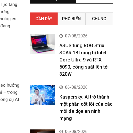
 lực tăng
Dương
hnologies
GẦN ĐÂY
PHỔ BIẾN
CHUNG
 đang
07/08/2026
ASUS tung ROG Strix
SCAR 18 trang bị Intel
Core Ultra 9 và RTX
5090, công suất lên tới
320W
theo hướng
06/08/2026
i – trong
Kaspersky: AI trở thành
công cụ AI
một phần cốt lõi của các
mối đe dọa an ninh
mạng
06/08/2026