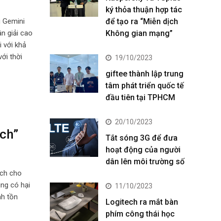
ký thỏa thuận hợp tác
g Gemini
để tạo ra “Miễn dịch
n giải cao
Không gian mạng”
i với khả
ới thời
19/10/2023
giftee thành lập trung
tâm phát triển quốc tế
đầu tiên tại TPHCM
20/10/2023
ịch”
Tắt sóng 3G để đưa
hoạt động của người
dân lên môi trường số
rch cho
ung có hại
11/10/2023
nh tồn
Logitech ra mắt bàn
phím công thái học