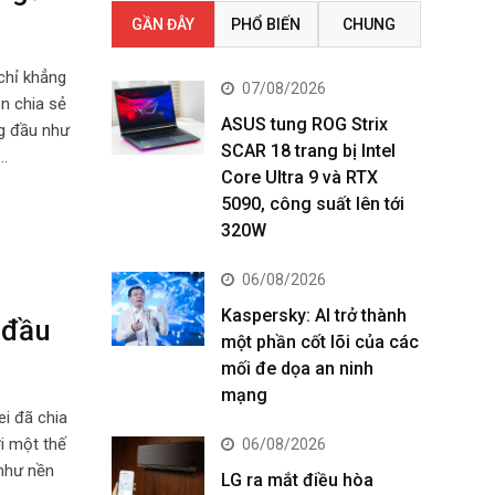
GẦN ĐÂY
PHỔ BIẾN
CHUNG
chỉ khẳng
07/08/2026
n chia sẻ
ASUS tung ROG Strix
ng đầu như
SCAR 18 trang bị Intel
…
Core Ultra 9 và RTX
5090, công suất lên tới
320W
06/08/2026
Kaspersky: AI trở thành
 đầu
một phần cốt lõi của các
mối đe dọa an ninh
mạng
i đã chia
i một thế
06/08/2026
 như nền
LG ra mắt điều hòa