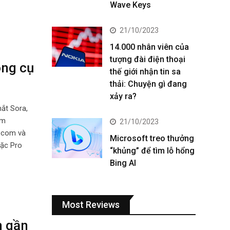
Wave Keys
21/10/2023
14.000 nhân viên của
tượng đài điện thoại
ông cụ
thế giới nhận tin sa
thải: Chuyện gì đang
xảy ra?
ắt Sora,
im
21/10/2023
a.com và
Microsoft treo thưởng
oặc Pro
“khủng” để tìm lỗ hổng
Bing AI
Most Reviews
n gần