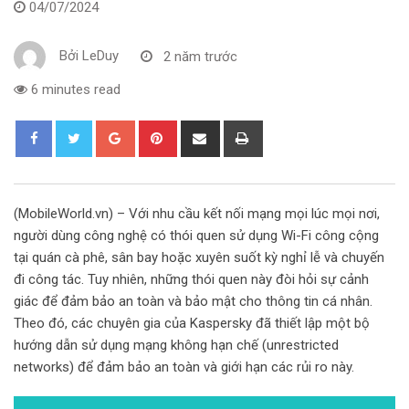
04/07/2024
Bởi
LeDuy
2 năm trước
6 minutes read
G
P
S
P
o
i
h
r
o
n
a
i
g
t
r
n
(MobileWorld.vn) – Với nhu cầu kết nối mạng mọi lúc mọi nơi,
l
e
e
t
người dùng công nghệ có thói quen sử dụng Wi-Fi công cộng
e
r
v
tại quán cà phê, sân bay hoặc xuyên suốt kỳ nghỉ lễ và chuyến
+
e
i
đi công tác. Tuy nhiên, những thói quen này đòi hỏi sự cảnh
s
a
giác để đảm bảo an toàn và bảo mật cho thông tin cá nhân.
t
E
Theo đó, các chuyên gia của Kaspersky đã thiết lập một bộ
m
hướng dẫn sử dụng mạng không hạn chế (unrestricted
a
networks) để đảm bảo an toàn và giới hạn các rủi ro này.
i
l