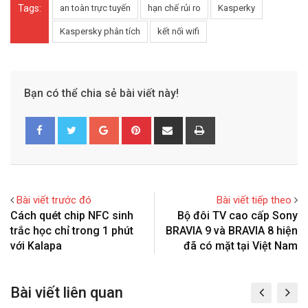
Tags:
an toàn trực tuyến
hạn chế rủi ro
Kasperky
Kaspersky phân tích
kết nối wifi
Bạn có thể chia sẻ bài viết này!
G
P
S
P
o
i
h
r
o
n
a
i
g
t
r
n
l
e
e
t
Bài viết trước đó
Bài viết tiếp theo
e
r
v
Cách quét chip NFC sinh
Bộ đôi TV cao cấp Sony
+
e
i
trắc học chỉ trong 1 phút
BRAVIA 9 và BRAVIA 8 hiện
s
a
với Kalapa
đã có mặt tại Việt Nam
t
E
m
Bài viết liên quan
a
i