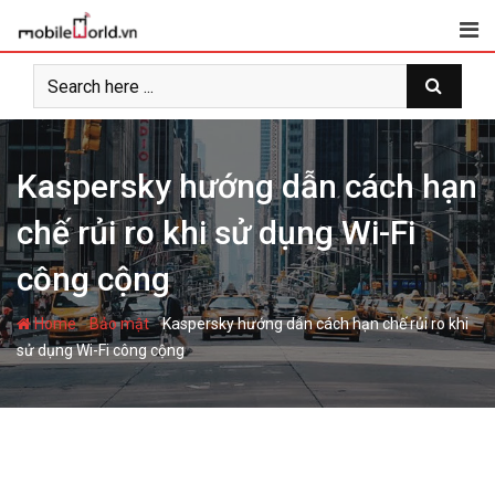
S
k
i
p
t
o
c
Kaspersky hướng dẫn cách hạn
o
chế rủi ro khi sử dụng Wi-Fi
n
t
công cộng
e
n
-
-
Home
Bảo mật
Kaspersky hướng dẫn cách hạn chế rủi ro khi
t
sử dụng Wi-Fi công cộng