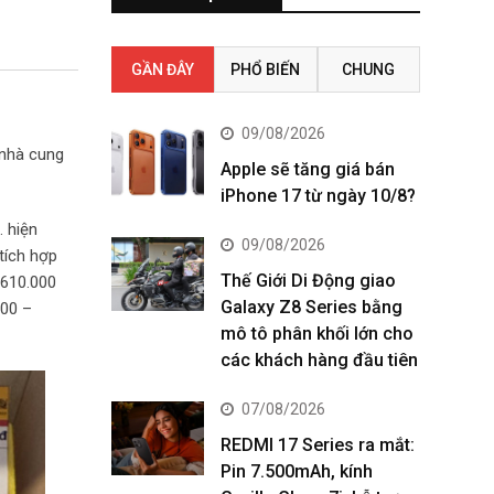
GẦN ĐÂY
PHỔ BIẾN
CHUNG
09/08/2026
 nhà cung
Apple sẽ tăng giá bán
iPhone 17 từ ngày 10/8?
… hiện
09/08/2026
tích hợp
Thế Giới Di Động giao
 610.000
Galaxy Z8 Series bằng
000 –
mô tô phân khối lớn cho
các khách hàng đầu tiên
07/08/2026
REDMI 17 Series ra mắt:
Pin 7.500mAh, kính