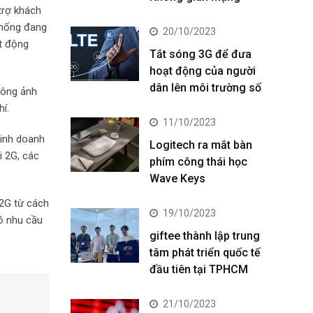
trợ khách
thống đang
20/10/2023
ạt động
Tắt sóng 3G để đưa
hoạt động của người
dân lên môi trường số
hông ảnh
í.
11/10/2023
kinh doanh
Logitech ra mắt bàn
i 2G, các
phím công thái học
Wave Keys
2G từ cách
19/10/2023
có nhu cầu
giftee thành lập trung
tâm phát triển quốc tế
đầu tiên tại TPHCM
21/10/2023