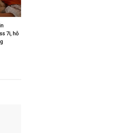
R 18
Kaspersky: AI trở thành một phần
Appl
9 và RTX
cốt lõi của các mối đe dọa an ninh
ngày
20W
mạng
09
06/08/2026