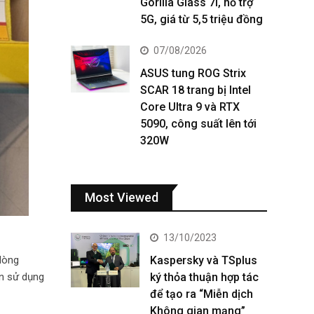
Gorilla Glass 7i, hỗ trợ
5G, giá từ 5,5 triệu đồng
07/08/2026
ASUS tung ROG Strix
SCAR 18 trang bị Intel
Core Ultra 9 và RTX
5090, công suất lên tới
320W
Most Viewed
13/10/2023
Kaspersky và TSplus
dòng
ký thỏa thuận hợp tác
ần sử dụng
để tạo ra “Miễn dịch
Không gian mạng”