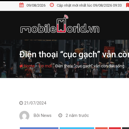
S
09/08/2026
Cập nhật mới nhất lúc 09/08/2026 09:33
k
i
p
t
o
c
o
Điện thoại “cục gạch” vẫn cò
n
t
-
-
Home
Tin mới
Điện thoại “cục gạch” vẫn còn đất sống
e
n
t
21/07/2024
Bởi
News
2 năm trước