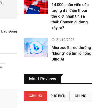
ên,
14.000 nhân viên của
tượng đài điện thoại
thế giới nhận tin sa
thải: Chuyện gì đang
xảy ra?
 Lao Động
21/10/2023
Microsoft treo thưởng
“khủng” để tìm lỗ hổng
Bing AI
ia
Most Reviews
GẦN ĐÂY
PHỔ BIẾN
CHUNG