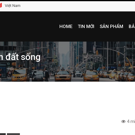
Việt Nam
HOME
TIN MỚI
SẢN PHẨM
BẢ
n đất sống
4 mi