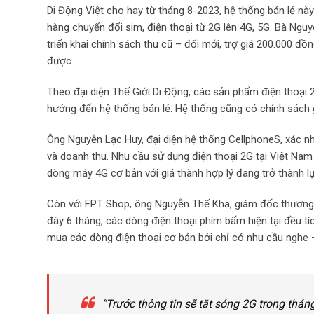
Di Động Việt cho hay từ tháng 8-2023, hệ thống bán lẻ n
hàng chuyển đổi sim, điện thoại từ 2G lên 4G, 5G. Bà Ngu
triển khai chính sách thu cũ – đổi mới, trợ giá 200.000 đ
được.
Theo đại diện Thế Giới Di Động, các sản phẩm điện thoại 
hưởng đến hệ thống bán lẻ. Hệ thống cũng có chính sách gi
Ông Nguyễn Lạc Huy, đại diện hệ thống CellphoneS, xác n
và doanh thu. Nhu cầu sử dụng điện thoại 2G tại Việt Na
dòng máy 4G cơ bản với giá thành hợp lý đang trở thành l
Còn với FPT Shop, ông Nguyễn Thế Kha, giám đốc thương 
đây 6 tháng, các dòng điện thoại phím bấm hiện tại đều t
mua các dòng điện thoại cơ bản bởi chỉ có nhu cầu nghe – g
“Trước thông tin sẽ tắt sóng 2G trong thá