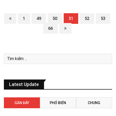
1
49
50
51
52
53
66
Latest Update
GẦN ĐÂY
PHỔ BIẾN
CHUNG