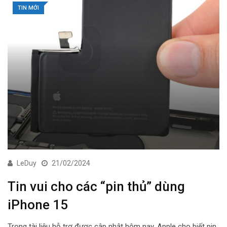
TIN MỚI
LeDuy
21/02/2024
Tin vui cho các “pin thủ” dùng
iPhone 15
Trong tài liệu hỗ trợ được cập nhật hôm nay, Apple cho biết pin