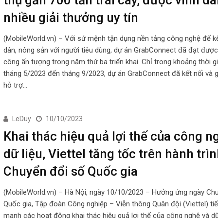
nhiều giải thưởng uy tín
(MobileWorld.vn) – Với sứ mệnh tận dụng nền tảng công nghệ để k
dân, nông sản với người tiêu dùng, dự án GrabConnect đã đạt được
công ấn tượng trong năm thứ ba triển khai. Chỉ trong khoảng thời g
tháng 5/2023 đến tháng 9/2023, dự án GrabConnect đã kết nối và 
hỗ trợ…
LeDuy
10/10/2023
Khai thác hiệu quả lợi thế của công n
dữ liệu, Viettel tăng tốc trên hành trì
Chuyển đổi số Quốc gia
(MobileWorld.vn) – Hà Nội, ngày 10/10/2023 – Hưởng ứng ngày Ch
Quốc gia, Tập đoàn Công nghiệp – Viễn thông Quân đội (Viettel) ti
mạnh các hoạt động khai thác hiệu quả lợi thế của công nghệ và dữ 