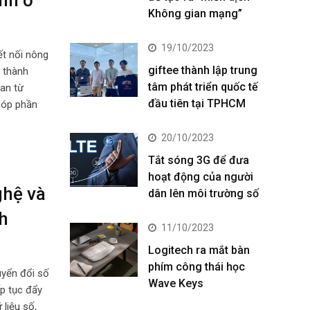
Không gian mạng”
19/10/2023
ết nối nông
giftee thành lập trung
 thành
tâm phát triển quốc tế
ian từ
đầu tiên tại TPHCM
góp phần
20/10/2023
Tắt sóng 3G để đưa
hoạt động của người
ghệ và
dân lên môi trường số
nh
11/10/2023
Logitech ra mắt bàn
phím công thái học
uyển đổi số
Wave Keys
ếp tục đẩy
liệu số,