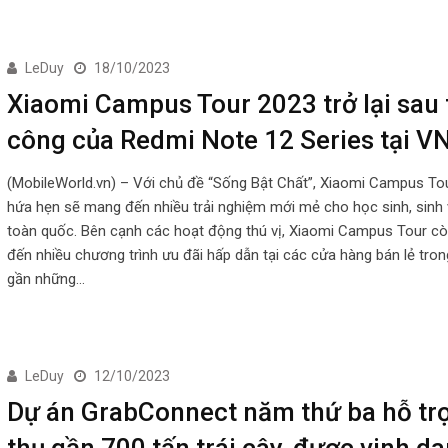
LeDuy
18/10/2023
Xiaomi Campus Tour 2023 trở lại sau
công của Redmi Note 12 Series tại V
(MobileWorld.vn) – Với chủ đề “Sống Bật Chất”, Xiaomi Campus To
hứa hẹn sẽ mang đến nhiều trải nghiệm mới mẻ cho học sinh, sinh 
toàn quốc. Bên cạnh các hoạt động thú vị, Xiaomi Campus Tour c
đến nhiều chương trình ưu đãi hấp dẫn tại các cửa hàng bán lẻ tro
gần những…
LeDuy
12/10/2023
Dự án GrabConnect năm thứ ba hỗ trợ
thụ gần 700 tấn trái cây, được vinh d