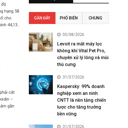
c độ
ng hạng 58.
bố cho
GẦN ĐÂY
PHỔ BIẾN
CHUNG
bình 44,13…
05/08/2026
Levoit ra mắt máy lọc
không khí Vital Pet Pro,
chuyên xử lý lông và mùi
thú cưng
i
31/07/2026
Kaspersky: 99% doanh
phải cắt
nghiệp xem an ninh
kedin –
CNTT là nền tảng chiến
giảm gần
lược cho tăng trưởng
bền vững
31/07/2026