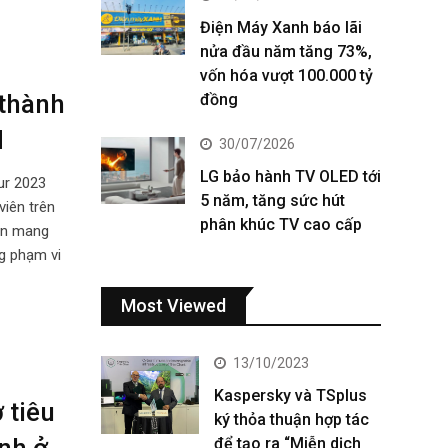
Điện Máy Xanh báo lãi
nửa đầu năm tăng 73%,
vốn hóa vượt 100.000 tỷ
 thành
đồng
N
30/07/2026
LG bảo hành TV OLED tới
ur 2023
5 năm, tăng sức hút
viên trên
phân khúc TV cao cấp
òn mang
ng phạm vi
Most Viewed
13/10/2023
Kaspersky và TSplus
 tiêu
ký thỏa thuận hợp tác
anh ở
để tạo ra “Miễn dịch