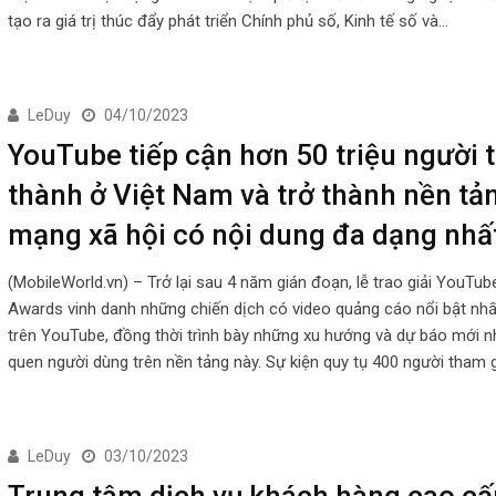
tạo ra giá trị thúc đẩy phát triển Chính phủ số, Kinh tế số và…
LeDuy
04/10/2023
YouTube tiếp cận hơn 50 triệu người 
thành ở Việt Nam và trở thành nền tả
mạng xã hội có nội dung đa dạng nhấ
(MobileWorld.vn) – Trở lại sau 4 năm gián đoạn, lễ trao giải YouTu
Awards vinh danh những chiến dịch có video quảng cáo nổi bật nh
trên YouTube, đồng thời trình bày những xu hướng và dự báo mới nh
quen người dùng trên nền tảng này. Sự kiện quy tụ 400 người tham g
LeDuy
03/10/2023
Trung tâm dịch vụ khách hàng cao cấ