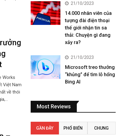
21/10/2023
14.000 nhân viên của
tượng đài điện thoại
thế giới nhận tin sa
thải: Chuyện gì đang
trưởng
xảy ra?
ng
21/10/2023
t
Microsoft treo thưởng
“khủng” để tìm lỗ hổng
be Works
Bing AI
ất Việt Nam
ất về thói
ia,…
Most Reviews
GẦN ĐÂY
PHỔ BIẾN
CHUNG
p –