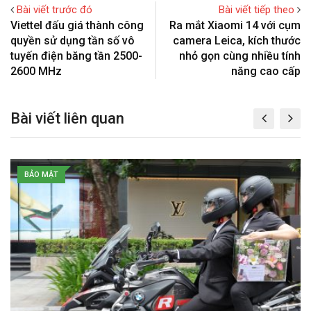
l
e
e
t
Bài viết trước đó
Bài viết tiếp theo
e
r
v
Viettel đấu giá thành công
Ra mắt Xiaomi 14 với cụm
+
e
i
quyền sử dụng tần số vô
camera Leica, kích thước
s
a
tuyến điện băng tần 2500-
nhỏ gọn cùng nhiều tính
t
E
2600 MHz
năng cao cấp
m
a
Bài viết liên quan
i
l
BẢO MẬT