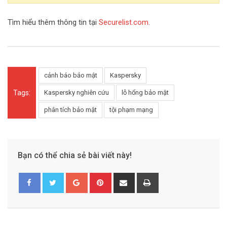
Tìm hiểu thêm thông tin tại
Securelist.com
.
cảnh báo bảo mật
Kaspersky
Tags:
Kaspersky nghiên cứu
lỗ hổng bảo mật
phân tích bảo mật
tội phạm mạng
Bạn có thể chia sẻ bài viết này!
G
P
S
P
o
i
h
r
o
n
a
i
g
t
r
n