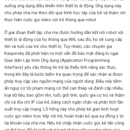
xuống ứng dụng điều khiển trên thiết bị di động. Ứng dụng này
cho phép cha mẹ theo dõi quá trình học tập của trẻ và thậm chí
thực hiện cuộc gọi video với trẻ thông qua robot.
Ở giai đoạn thiết lập, cha mẹ được hướng dẫn kết nối robot với
thiết bị di động của họ thông qua Wifi, sau đó, họ sẽ cung cấp
tên và tuổi của trẻ cho thiết bị. Tuy nhiên, các chuyên gia
Kaspersky đã phát hiện ra một vấn đề bảo mật đáng lo ngại:
Giao diện Lập trình Ứng dụng (Application Programming
Interface) yêu cầu thông tin trẻ lại thiếu tính năng xác thực,
trong khi đây là bước kiểm tra quan trọng để xác nhận ai được
phép truy cập vào nguồn mạng của người dùng. Điều này tiềm
ẩn nguy cơ tội phạm mạng có thể can thiệp và đánh cắp nhiều
loại dữ liệu, bao gồm tên, tuổi, giới tính, quốc gia cư trú và thậm
chí cả địa chỉ IP của trẻ, bằng cách ngăn chặn và phân tích tần
suất truy cập mạng. Lỗ hổng này cho phép kẻ gian kích hoạt
cuộc gọi video trực tiếp với trẻ, hoàn toàn bỏ qua sự đồng ý từ
tài khoản của cha mẹ. Nếu trẻ chấp nhận cuộc gọi, kẻ tấn công