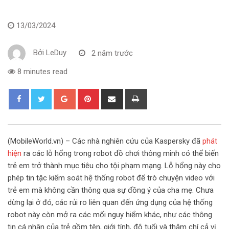
13/03/2024
Bởi
LeDuy
2 năm trước
8 minutes read
G
P
S
P
o
i
h
r
o
n
a
i
g
t
r
n
(MobileWorld.vn) – Các nhà nghiên cứu của Kaspersky đã
phát
l
e
e
t
hiện
ra các lỗ hổng trong robot đồ chơi thông minh có thể biến
e
r
v
trẻ em trở thành mục tiêu cho tội phạm mạng. Lỗ hổng này cho
+
e
i
phép tin tặc kiểm soát hệ thống robot để trò chuyện video với
s
a
trẻ em mà không cần thông qua sự đồng ý của cha mẹ. Chưa
t
E
dừng lại ở đó, các rủi ro liên quan đến ứng dụng của hệ thống
m
robot này còn mở ra các mối nguy hiểm khác, như các thông
a
tin cá nhân của trẻ gồm tên, giới tính, độ tuổi và thậm chí cả vị