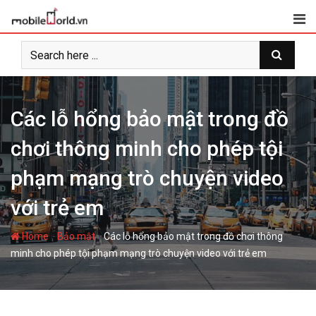
S
k
i
p
t
o
c
Các lỗ hổng bảo mật trong đồ
o
chơi thông minh cho phép tội
n
t
phạm mạng trò chuyện video
e
n
với trẻ em
t
-
-
Home
Bảo mật
Các lỗ hổng bảo mật trong đồ chơi thông
minh cho phép tội phạm mạng trò chuyện video với trẻ em