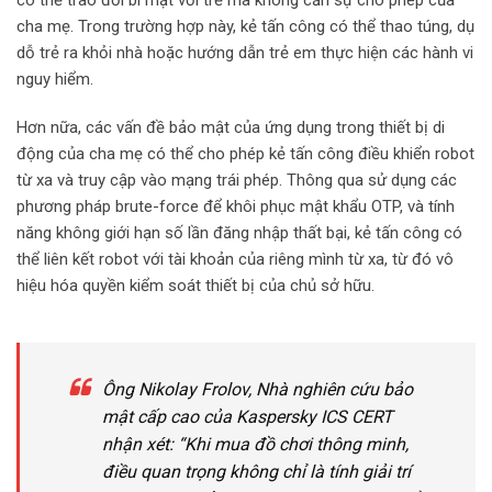
có thể trao đổi bí mật với trẻ mà không cần sự cho phép của
cha mẹ. Trong trường hợp này, kẻ tấn công có thể thao túng, dụ
dỗ trẻ ra khỏi nhà hoặc hướng dẫn trẻ em thực hiện các hành vi
nguy hiểm.
Hơn nữa, các vấn đề bảo mật của ứng dụng trong thiết bị di
động của cha mẹ có thể cho phép kẻ tấn công điều khiển robot
từ xa và truy cập vào mạng trái phép. Thông qua sử dụng các
phương pháp brute-force để khôi phục mật khẩu OTP, và tính
năng không giới hạn số lần đăng nhập thất bại, kẻ tấn công có
thể liên kết robot với tài khoản của riêng mình từ xa, từ đó vô
hiệu hóa quyền kiểm soát thiết bị của chủ sở hữu.
Ông Nikolay Frolov, Nhà nghiên cứu bảo
mật cấp cao của Kaspersky ICS CERT
nhận xét: “Khi mua đồ chơi thông minh,
điều quan trọng không chỉ là tính giải trí