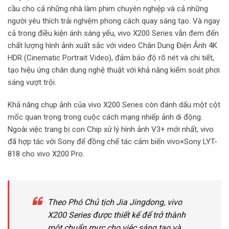
cầu cho cả những nhà làm phim chuyên nghiệp và cả những
người yêu thích trải nghiệm phong cách quay sáng tạo. Và ngay
cả trong điều kiện ánh sáng yếu, vivo X200 Series vẫn đem đến
chất lượng hình ảnh xuất sắc với video Chân Dung Điện Ảnh 4K
HDR (Cinematic Portrait Video), đảm bảo độ rõ nét và chi tiết,
tạo hiệu ứng chân dung nghệ thuật với khả năng kiểm soát phơi
sáng vượt trội.
Khả năng chụp ảnh của vivo X200 Series còn đánh dấu một cột
mốc quan trọng trong cuộc cách mạng nhiếp ảnh di động.
Ngoài việc trang bị con Chip xử lý hình ảnh V3+ mới nhất, vivo
đã hợp tác với Sony để đồng chế tác cảm biến vivo×Sony LYT-
818 cho vivo X200 Pro.
Theo Phó Chủ tịch Jia Jingdong, vivo
X200 Series được thiết kế để trở thành
một chuẩn mực cho việc sáng tạo và