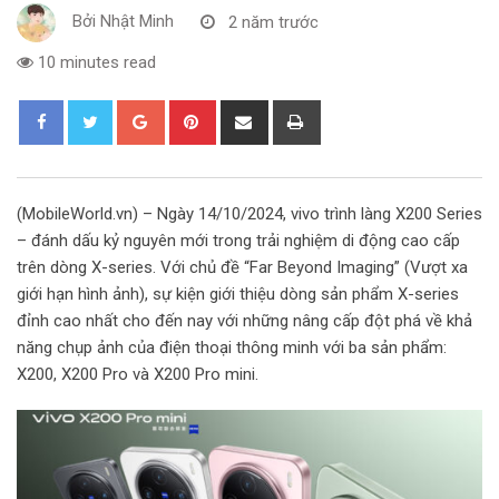
Bởi
Nhật Minh
2 năm trước
10 minutes read
G
P
S
P
o
i
h
r
o
n
a
i
g
t
r
n
(MobileWorld.vn) – Ngày 14/10/2024, vivo trình làng X200 Series
l
e
e
t
– đánh dấu kỷ nguyên mới trong trải nghiệm di động cao cấp
e
r
v
trên dòng X-series. Với chủ đề “Far Beyond Imaging” (Vượt xa
+
e
i
giới hạn hình ảnh), sự kiện giới thiệu dòng sản phẩm X-series
s
a
đỉnh cao nhất cho đến nay với những nâng cấp đột phá về khả
t
E
năng chụp ảnh của điện thoại thông minh với ba sản phẩm:
m
X200, X200 Pro và X200 Pro mini.
a
i
l