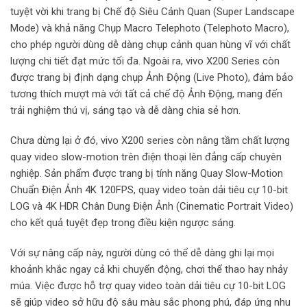
tuyệt vời khi trang bị Chế độ Siêu Cảnh Quan (Super Landscape
Mode) và khả năng Chụp Macro Telephoto (Telephoto Macro),
cho phép người dùng dễ dàng chụp cảnh quan hùng vĩ với chất
lượng chi tiết đạt mức tối đa. Ngoài ra, vivo X200 Series còn
được trang bị định dạng chụp Ảnh Động (Live Photo), đảm bảo
tương thích mượt mà với tất cả chế độ Ảnh Động, mang đến
trải nghiệm thú vị, sáng tạo và dễ dàng chia sẻ hơn.
Chưa dừng lại ở đó, vivo X200 series còn nâng tầm chất lượng
quay video slow-motion trên điện thoại lên đẳng cấp chuyên
nghiệp. Sản phẩm được trang bị tính năng Quay Slow-Motion
Chuẩn Điện Ảnh 4K 120FPS, quay video toàn dải tiêu cự 10-bit
LOG và 4K HDR Chân Dung Điện Ảnh (Cinematic Portrait Video)
cho kết quả tuyệt đẹp trong điều kiện ngược sáng.
Với sự nâng cấp này, người dùng có thể dễ dàng ghi lại mọi
khoảnh khắc ngay cả khi chuyển động, chơi thể thao hay nhảy
múa. Việc được hỗ trợ quay video toàn dải tiêu cự 10-bit LOG
sẽ giúp video sở hữu độ sâu màu sắc phong phú, đáp ứng nhu