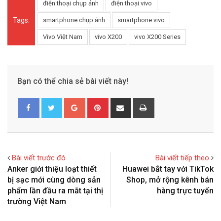
điện thoại chụp ảnh
điện thoại vivo
Tags:
smartphone chụp ảnh
smartphone vivo
Vivo Việt Nam
vivo X200
vivo X200 Series
Bạn có thể chia sẻ bài viết này!
G
P
S
P
o
i
h
r
o
n
a
i
g
t
r
n
l
e
e
t
Bài viết trước đó
Bài viết tiếp theo
e
r
v
Anker giới thiệu loạt thiết
Huawei bắt tay với TikTok
+
e
i
bị sạc mới cùng dòng sản
Shop, mở rộng kênh bán
s
a
phẩm lần đầu ra mắt tại thị
hàng trực tuyến
t
E
trường Việt Nam
m