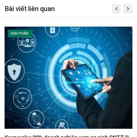
a
Bài viết liên quan
i
l
SẢN PHẨM