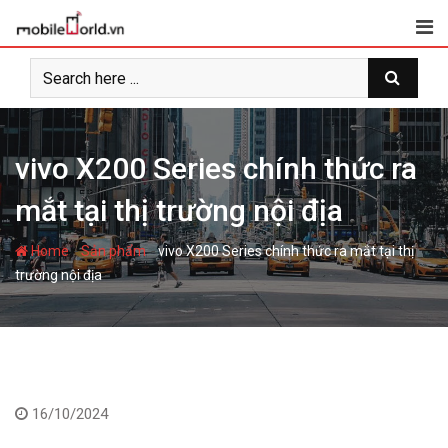
S
k
i
p
t
o
c
vivo X200 Series chính thức ra
o
mắt tại thị trường nội địa
n
t
-
-
e
Home
Sản phẩm
vivo X200 Series chính thức ra mắt tại thị
n
trường nội địa
t
16/10/2024