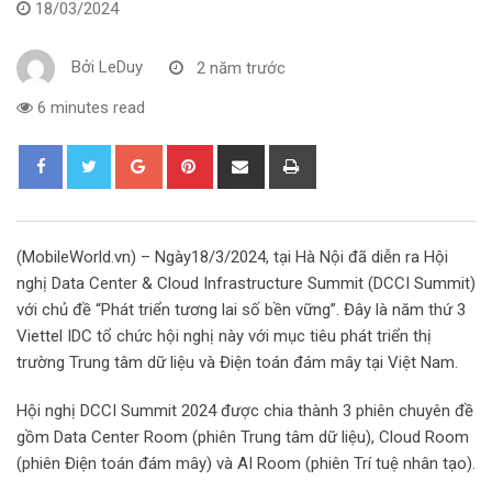
18/03/2024
Bởi
LeDuy
2 năm trước
6 minutes read
G
P
S
P
o
i
h
r
o
n
a
i
g
t
r
n
(MobileWorld.vn) – Ngày18/3/2024, tại Hà Nội đã diễn ra Hội
l
e
e
t
nghị Data Center & Cloud Infrastructure Summit (DCCI Summit)
e
r
v
với chủ đề “Phát triển tương lai số bền vững”. Đây là năm thứ 3
+
e
i
Viettel IDC tổ chức hội nghị này với mục tiêu phát triển thị
s
a
trường Trung tâm dữ liệu và Điện toán đám mây tại Việt Nam.
t
E
m
Hội nghị DCCI Summit 2024 được chia thành 3 phiên chuyên đề
a
gồm Data Center Room (phiên Trung tâm dữ liệu), Cloud Room
i
(phiên Điện toán đám mây) và AI Room (phiên Trí tuệ nhân tạo).
l