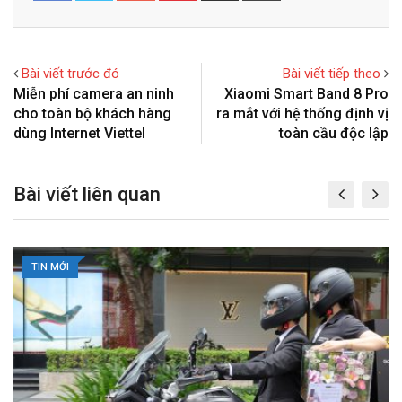
o
n
a
i
g
t
r
n
l
e
e
t
Bài viết trước đó
Bài viết tiếp theo
e
r
v
Miễn phí camera an ninh
Xiaomi Smart Band 8 Pro
+
e
i
cho toàn bộ khách hàng
ra mắt với hệ thống định vị
s
a
dùng Internet Viettel
toàn cầu độc lập
t
E
m
Bài viết liên quan
a
i
l
TIN MỚI