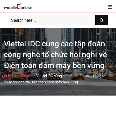
S
k
i
p
t
o
c
Viettel IDC cùng các tập đoàn
o
công nghệ tổ chức hội nghị về
n
t
Điện toán đám mây bền vững
e
n
-
-
Home
Tin mới
Viettel IDC cùng các tập đoàn công nghệ tổ
t
chức hội nghị về Điện toán đám mây bền vững