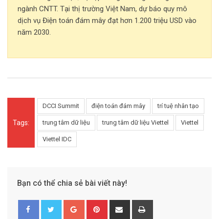
ngành CNTT. Tại thị trường Việt Nam, dự báo quy mô
dịch vụ Điện toán đám mây đạt hơn 1.200 triệu USD vào
năm 2030.
DCCI Summit
điện toán đám mây
trí tuệ nhân tạo
Tags:
trung tâm dữ liệu
trung tâm dữ liệu Viettel
Viettel
Viettel IDC
Bạn có thể chia sẻ bài viết này!
G
P
S
P
o
i
h
r