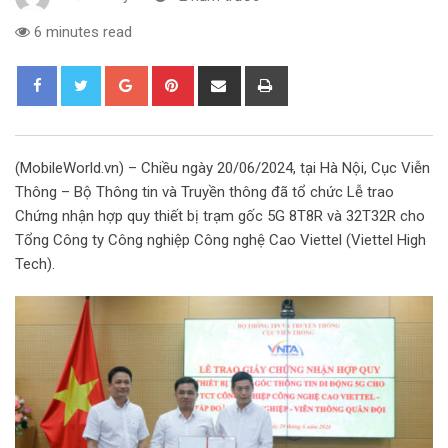
6 minutes read
G
P
S
P
o
i
h
r
o
n
a
i
g
t
r
n
(MobileWorld.vn) – Chiều ngày 20/06/2024, tại Hà Nội, Cục Viễn
l
e
e
t
Thông – Bộ Thông tin và Truyền thông đã tổ chức Lễ trao
e
r
v
Chứng nhận hợp quy thiết bị trạm gốc 5G 8T8R và 32T32R cho
+
e
i
Tổng Công ty Công nghiệp Công nghệ Cao Viettel (Viettel High
s
a
Tech).
t
E
m
a
i
l