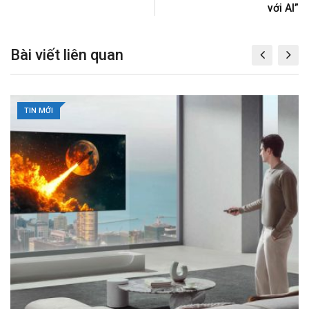
m
với AI”
a
i
Bài viết liên quan
l
TIN MỚI