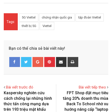
5G Viettel
chứng nhận quốc gia
tập đoàn Viettel
Tags:
thiết bị 5G
Viettel
Bạn có thể chia sẻ bài viết này!
G
P
S
P
o
i
h
r
o
n
a
i
g
t
r
n
l
e
e
t
Bài viết trước đó
Bài viết tiếp theo
e
r
v
Kaspersky nghiên cứu
FPT Shop đặt mục tiêu
+
e
i
cách chống lại những hình
tăng 20% doanh thu mùa
s
a
thức tấn công mạng dựa
Back To School nhờ xu
t
E
trên 193 triệu mật khẩu
hướng nâng cấp “laptop