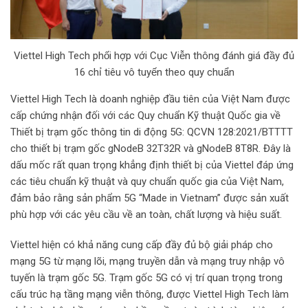
Viettel High Tech phối hợp với Cục Viễn thông đánh giá đầy đủ
16 chỉ tiêu vô tuyến theo quy chuẩn
Viettel High Tech là doanh nghiệp đầu tiên của Việt Nam được
cấp chứng nhận đối với các Quy chuẩn Kỹ thuật Quốc gia về
Thiết bị trạm gốc thông tin di động 5G: QCVN 128:2021/BTTTT
cho thiết bị trạm gốc gNodeB 32T32R và gNodeB 8T8R. Đây là
dấu mốc rất quan trọng khẳng định thiết bị của Viettel đáp ứng
các tiêu chuẩn kỹ thuật và quy chuẩn quốc gia của Việt Nam,
đảm bảo rằng sản phẩm 5G “Made in Vietnam” được sản xuất
phù hợp với các yêu cầu về an toàn, chất lượng và hiệu suất.
Viettel hiện có khả năng cung cấp đầy đủ bộ giải pháp cho
mạng 5G từ mạng lõi, mạng truyền dẫn và mạng truy nhập vô
tuyến là trạm gốc 5G. Trạm gốc 5G có vị trí quan trọng trong
cấu trúc hạ tầng mạng viễn thông, được Viettel High Tech làm