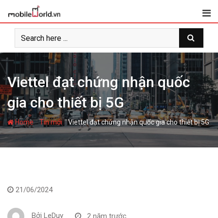
S
k
i
p
t
o
c
Viettel đạt chứng nhận quốc
o
gia cho thiết bị 5G
n
t
-
-
e
Home
Tin mới
Viettel đạt chứng nhận quốc gia cho thiết bị 5G
n
t
21/06/2024
Bởi
LeDuy
2 năm trước