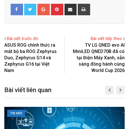
G
P
S
P
o
i
h
r
o
n
a
i
g
t
r
n
l
e
e
t
Bài viết trước đó
Bài viết tiếp theo
e
r
v
ASUS ROG chính thức ra
TV LG QNED evo AI
+
e
i
mắt bộ ba ROG Zephyrus
MiniLED QNED70B đã có
s
a
Duo, Zephyrus G14 và
tại Điện Máy Xanh, sẵn
t
E
Zephyrus G16 tại Việt
sàng đồng hành cùng
m
Nam
World Cup 2026
a
i
Bài viết liên quan
l
TIN MỚI