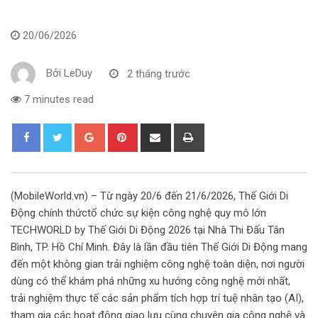
20/06/2026
Bởi
LeDuy
2 tháng trước
7 minutes read
G
P
S
P
o
i
h
r
o
n
a
i
g
t
r
n
(MobileWorld.vn) – Từ ngày 20/6 đến 21/6/2026, Thế Giới Di
l
e
e
t
Động chính thứctổ chức sự kiện công nghệ quy mô lớn
e
r
v
TECHWORLD by Thế Giới Di Động 2026 tại Nhà Thi Đấu Tân
+
e
i
Bình, TP. Hồ Chí Minh. Đây là lần đầu tiên Thế Giới Di Động mang
s
a
đến một không gian trải nghiệm công nghệ toàn diện, nơi người
t
E
dùng có thể khám phá những xu hướng công nghệ mới nhất,
m
trải nghiệm thực tế các sản phẩm tích hợp trí tuệ nhân tạo (AI),
a
tham gia các hoạt động giao lưu cùng chuyên gia công nghệ và