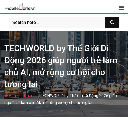
S
k
i
p
t
o
c
TECHWORLD by Thế Giới Di
o
Động 2026 giúp người trẻ làm
n
t
chủ AI, mở rộng cơ hội cho
e
n
tương lai
t
-
-
Home
Tin mới
TECHWORLD by Thế Giới Di Động 2026 giúp
người trẻ làm chủ AI, mở rộng cơ hội cho tương lai