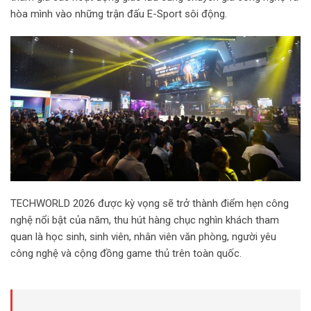
i
hòa mình vào những trận đấu E-Sport sôi động.
l
TECHWORLD 2026 được kỳ vọng sẽ trở thành điểm hẹn công
nghệ nổi bật của năm, thu hút hàng chục nghìn khách tham
quan là học sinh, sinh viên, nhân viên văn phòng, người yêu
công nghệ và cộng đồng game thủ trên toàn quốc.