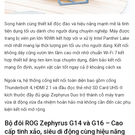
Song hành cùng thiết kế độc đáo và hiệu năng mạnh mẽ là tính
tiện dụng tối ưu dành cho người dùng chuyên nghiệp. Máy được
trang bị viên pin lớn 90Wh kết hợp với vi xử lý Intel Panther Lake
mới nhất mang lại thời lượng pin tối ưu cho người dùng. Kết nối
không dây cũng vươn lên tầm cao mới nhờ chuẩn Wi-Fi 7 kết
hợp thiết kế ăng-ten kim loại chuyên dụng, đảm bảo kết nối
mạng ổn định, xuyên vật cản tốt ngay cả ở khoảng cách xa.
Ngoài ra, hệ thống cổng kết nối toàn diện bao gồm cổng
Thunderbolt 4, HDMI 2.1 và đầu đọc thẻ nhớ SD Card UHS-II
kích thước đầy đủ giúp Zephyrus Duo trở thành cỗ máy trạm
vừa di động vừa đa nhiệm hoàn hảo mà không cần đến các phụ
kiện kết nối mở rộng.
Bộ đôi ROG Zephyrus G14 và G16 – Cao
cấp tinh xảo, siêu di động cùng hiệu năng