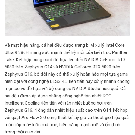
Về mặt hiệu năng, cả hai đều được trang bị vi xử lý Intel Core
Ultra 9 386H mang sức mạnh thế hệ mới của kiến trúc Panther
Lake. Kết hợp cùng card đồ họa lên đến NVIDIA GeForce RTX
5080 trên Zephyrus G14 và NVIDIA GeForce RTX 5090 trên
Zephyrus G16, bộ đôi này có thể xử lý hoàn hảo mọi tựa game
hiện đại với công nghệ DLSS 4.5 tiên tiến hay xử lý nhanh chóng
mọi tác vụ đồ họa với bộ công cụ NVIDIA Studio hiệu quả. Cả
hai đều được áp dụng những công nghệ tản nhiệt ROG
Intelligent Cooling tiên tiến với tản nhiệt buồng hơi trên
Zephyrus G16, 4 ống dẫn nhiệt hiệu suất cao trên G14, kết hợp
với quạt Arc Flow 2.0 cùng thiết kế lấy gió và thoát gió hiệu quả
mới giúp máy luôn mát mẻ, hiệu năng mạnh mẽ và ổn định
trong thời gian dài.