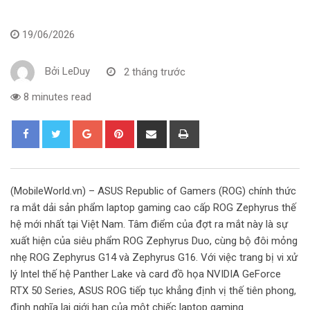
19/06/2026
Bởi
LeDuy
2 tháng trước
8 minutes read
G
P
S
P
o
i
h
r
o
n
a
i
g
t
r
n
(MobileWorld.vn) – ASUS Republic of Gamers (ROG) chính thức
l
e
e
t
ra mắt dải sản phẩm laptop gaming cao cấp ROG Zephyrus thế
e
r
v
hệ mới nhất tại Việt Nam. Tâm điểm của đợt ra mắt này là sự
+
e
i
xuất hiện của siêu phẩm ROG Zephyrus Duo, cùng bộ đôi mỏng
s
a
nhẹ ROG Zephyrus G14 và Zephyrus G16. Với việc trang bị vi xử
t
E
lý Intel thế hệ Panther Lake và card đồ họa NVIDIA GeForce
m
RTX 50 Series, ASUS ROG tiếp tục khẳng định vị thế tiên phong,
a
định nghĩa lại giới hạn của một chiếc laptop gaming.