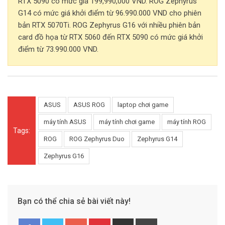
RTX 5090 có mức giá 199,990,000 VND. ROG Zephyrus
G14 có mức giá khởi điểm từ 96.990.000 VND cho phiên
bản RTX 5070Ti. ROG Zephyrus G16 với nhiều phiên bản
card đồ họa từ RTX 5060 đến RTX 5090 có mức giá khởi
điểm từ 73.990.000 VND.
ASUS
ASUS ROG
laptop chơi game
máy tính ASUS
máy tính chơi game
máy tính ROG
Tags:
ROG
ROG Zephyrus Duo
Zephyrus G14
Zephyrus G16
Bạn có thể chia sẻ bài viết này!
G
P
S
P