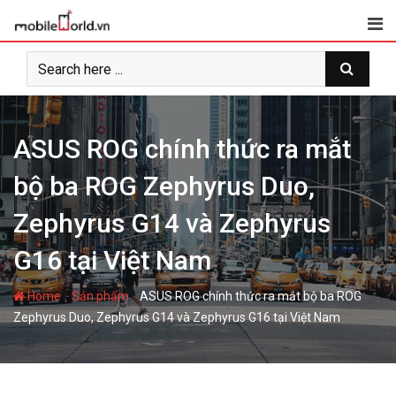
S
k
i
p
t
o
c
ASUS ROG chính thức ra mắt
o
bộ ba ROG Zephyrus Duo,
n
t
Zephyrus G14 và Zephyrus
e
n
G16 tại Việt Nam
t
-
-
Home
Sản phẩm
ASUS ROG chính thức ra mắt bộ ba ROG
Zephyrus Duo, Zephyrus G14 và Zephyrus G16 tại Việt Nam