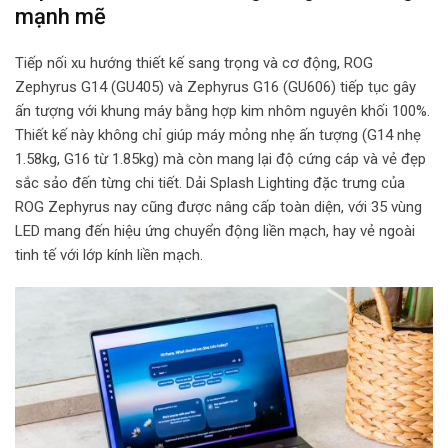
mạnh mẽ
Tiếp nối xu hướng thiết kế sang trọng và cơ động, ROG
Zephyrus G14 (GU405) và Zephyrus G16 (GU606) tiếp tục gây
ấn tượng với khung máy bằng hợp kim nhôm nguyên khối 100%.
Thiết kế này không chỉ giúp máy mỏng nhẹ ấn tượng (G14 nhẹ
1.58kg, G16 từ 1.85kg) mà còn mang lại độ cứng cáp và vẻ đẹp
sắc sảo đến từng chi tiết. Dải Splash Lighting đặc trưng của
ROG Zephyrus nay cũng được nâng cấp toàn diện, với 35 vùng
LED mang đến hiệu ứng chuyển động liền mạch, hay vẻ ngoài
tinh tế với lớp kính liền mạch.