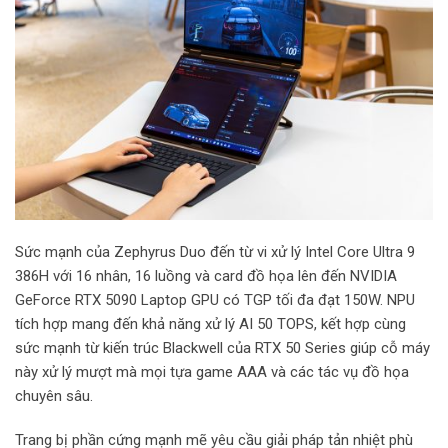
Sức mạnh của Zephyrus Duo đến từ vi xử lý Intel Core Ultra 9
386H với 16 nhân, 16 luồng và card đồ họa lên đến NVIDIA
GeForce RTX 5090 Laptop GPU có TGP tối đa đạt 150W. NPU
tích hợp mang đến khả năng xử lý AI 50 TOPS, kết hợp cùng
sức mạnh từ kiến trúc Blackwell của RTX 50 Series giúp cỗ máy
này xử lý mượt mà mọi tựa game AAA và các tác vụ đồ họa
chuyên sâu.
Trang bị phần cứng mạnh mẽ yêu cầu giải pháp tản nhiệt phù