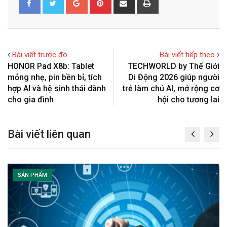
o
i
h
r
o
n
a
i
g
t
r
n
l
e
e
t
Bài viết trước đó
Bài viết tiếp theo
e
r
v
HONOR Pad X8b: Tablet
TECHWORLD by Thế Giới
+
e
i
mỏng nhẹ, pin bền bỉ, tích
Di Động 2026 giúp người
s
a
hợp AI và hệ sinh thái dành
trẻ làm chủ AI, mở rộng cơ
t
E
cho gia đình
hội cho tương lai
m
a
Bài viết liên quan
i
l
SẢN PHẨM