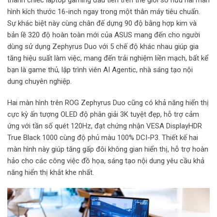
thành chiếc laptop gaming đầu tiên trên thế giới sở hữu hai màn
hình kích thước 16-inch ngay trong một thân máy tiêu chuẩn.
Sự khác biệt này cùng chân đế dựng 90 độ bằng hợp kim và
bản lề 320 độ hoàn toàn mới của ASUS mang đến cho người
dùng sử dụng Zephyrus Duo với 5 chế độ khác nhau giúp gia
tăng hiệu suất làm việc, mang đến trải nghiệm liền mạch, bất kể
bạn là game thủ, lập trình viên AI Agentic, nhà sáng tạo nội
dung chuyên nghiệp.
Hai màn hình trên ROG Zephyrus Duo cũng có khả năng hiển thị
cực kỳ ấn tượng OLED độ phân giải 3K tuyệt đẹp, hỗ trợ cảm
ứng với tần số quét 120Hz, đạt chứng nhận VESA DisplayHDR
True Black 1000 cùng độ phủ màu 100% DCI-P3. Thiết kế hai
màn hình này giúp tăng gấp đôi không gian hiển thị, hỗ trợ hoàn
hảo cho các công việc đồ họa, sáng tạo nội dung yêu cầu khả
năng hiển thị khắt khe nhất.