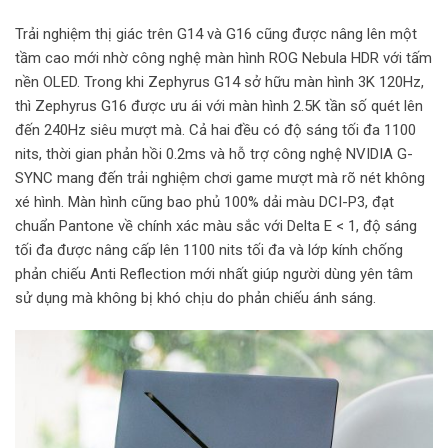
Trải nghiệm thị giác trên G14 và G16 cũng được nâng lên một
tầm cao mới nhờ công nghệ màn hình ROG Nebula HDR với tấm
nền OLED. Trong khi Zephyrus G14 sở hữu màn hình 3K 120Hz,
thì Zephyrus G16 được ưu ái với màn hình 2.5K tần số quét lên
đến 240Hz siêu mượt mà. Cả hai đều có độ sáng tối đa 1100
nits, thời gian phản hồi 0.2ms và hỗ trợ công nghệ NVIDIA G-
SYNC mang đến trải nghiệm chơi game mượt mà rõ nét không
xé hình. Màn hình cũng bao phủ 100% dải màu DCI-P3, đạt
chuẩn Pantone về chính xác màu sắc với Delta E < 1, độ sáng
tối đa được nâng cấp lên 1100 nits tối đa và lớp kính chống
phản chiếu Anti Reflection mới nhất giúp người dùng yên tâm
sử dụng mà không bị khó chịu do phản chiếu ánh sáng.