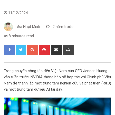
11/12/2024
Bởi
Nhật Minh
2 năm trước
8 minutes read
G
P
S
P
o
i
h
r
o
n
a
i
g
t
r
n
Trong chuyến công tác đến Việt Nam của CEO Jensen Huang
l
e
e
t
vào tuần trước, NVIDIA thông báo sẽ hợp tác với Chính phủ Việt
e
r
v
Nam để thành lập một trung tâm nghiên cứu và phát triển (R&D)
+
e
i
và một trung tâm dữ liệu AI tại đây.
s
a
t
E
m
a