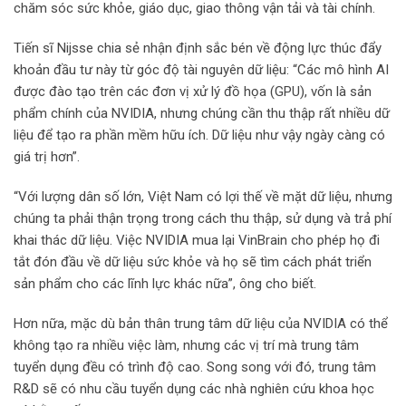
chăm sóc sức khỏe, giáo dục, giao thông vận tải và tài chính.
Tiến sĩ Nijsse chia sẻ nhận định sắc bén về động lực thúc đẩy
khoản đầu tư này từ góc độ tài nguyên dữ liệu: “Các mô hình AI
được đào tạo trên các đơn vị xử lý đồ họa (GPU), vốn là sản
phẩm chính của NVIDIA, nhưng chúng cần thu thập rất nhiều dữ
liệu để tạo ra phần mềm hữu ích. Dữ liệu như vậy ngày càng có
giá trị hơn”.
“Với lượng dân số lớn, Việt Nam có lợi thế về mặt dữ liệu, nhưng
chúng ta phải thận trọng trong cách thu thập, sử dụng và trả phí
khai thác dữ liệu. Việc NVIDIA mua lại VinBrain cho phép họ đi
tắt đón đầu về dữ liệu sức khỏe và họ sẽ tìm cách phát triển
sản phẩm cho các lĩnh lực khác nữa”, ông cho biết.
Hơn nữa, mặc dù bản thân trung tâm dữ liệu của NVIDIA có thể
không tạo ra nhiều việc làm, nhưng các vị trí mà trung tâm
tuyển dụng đều có trình độ cao. Song song với đó, trung tâm
R&D sẽ có nhu cầu tuyển dụng các nhà nghiên cứu khoa học