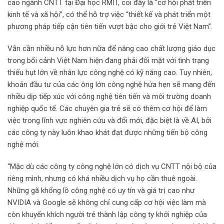
cao ngành CNTT tại Đại học RMIT, coi đây là “cơ hội phát triển
kinh tế và xã hội”, có thể hỗ trợ việc “thiết kế và phát triển một
phương pháp tiếp cận tiên tiến vượt bậc cho giới trẻ Việt Nam”.
Vẫn cần nhiều nỗ lực hơn nữa để nâng cao chất lượng giáo dục
trong bối cảnh Việt Nam hiện đang phải đối mặt với tình trạng
thiếu hụt lớn về nhân lực công nghệ có kỹ năng cao. Tuy nhiên,
khoản đầu tư của các ông lớn công nghệ hứa hẹn sẽ mang đến
nhiều dịp tiếp xúc với công nghệ tiên tiến và môi trường doanh
nghiệp quốc tế. Các chuyên gia trẻ sẽ có thêm cơ hội để làm
việc trong lĩnh vực nghiên cứu và đổi mới, đặc biệt là về AI, bởi
các công ty này luôn khao khát đạt được những tiến bộ công
nghệ mới.
“Mặc dù các công ty công nghệ lớn có dịch vụ CNTT nội bộ của
riêng mình, nhưng có khá nhiều dịch vụ họ cần thuê ngoài.
Những gã khổng lồ công nghệ có uy tín và giá trị cao như
NVIDIA và Google sẽ không chỉ cung cấp cơ hội việc làm mà
còn khuyến khích người trẻ thành lập công ty khởi nghiệp của