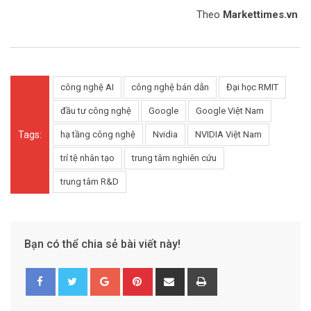
Theo
Markettimes.vn
công nghệ AI
công nghệ bán dẫn
Đại học RMIT
đầu tư công nghệ
Google
Google Việt Nam
Tags:
hạ tầng công nghệ
Nvidia
NVIDIA Việt Nam
trí tệ nhân tạo
trung tâm nghiên cứu
trung tâm R&D
Bạn có thể chia sẻ bài viết này!
G
P
S
P
o
i
h
r
o
n
a
i