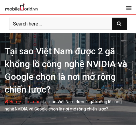
S
k
i
p
t
o
c
Tại sao Việt Nam được 2 gã
o
khổng lồ công nghệ NVIDIA và
n
t
Google chọn là nơi mở rộng
e
n
chiến lược?
t
-
-
Home
Tin mới
Tại sao Việt Nam được 2 gã khổng lồ công
nghệ NVIDIA và Google chọn là nơi mở rộng chiến lược?