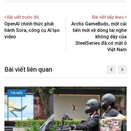
g
t
r
n
l
e
e
t
Bài viết trước đó
Bài viết tiếp theo
e
r
v
OpenAI chính thức phát
Arctis GameBuds, một cải
+
e
i
hành Sora, công cụ AI tạo
tiến mới về dòng tai nghe
s
a
video
không dây của
t
E
SteelSeries đã có mặt ở
m
Việt Nam
a
i
Bài viết liên quan
l
TIN MỚI