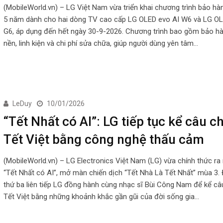
(MobileWorld.vn) – LG Việt Nam vừa triển khai chương trình bảo hà
5 năm dành cho hai dòng TV cao cấp LG OLED evo AI W6 và LG OL
G6, áp dụng đến hết ngày 30-9-2026. Chương trình bao gồm bảo h
nền, linh kiện và chi phí sửa chữa, giúp người dùng yên tâm…
LeDuy
10/01/2026
“Tết Nhất có AI”: LG tiếp tục kể câu 
Tết Việt bằng công nghệ thấu cảm
(MobileWorld.vn) – LG Electronics Việt Nam (LG) vừa chính thức r
“Tết Nhất có AI”, mở màn chiến dịch “Tết Nhà Là Tết Nhất” mùa 3.
thứ ba liên tiếp LG đồng hành cùng nhạc sĩ Bùi Công Nam để kể c
Tết Việt bằng những khoảnh khắc gần gũi của đời sống gia…