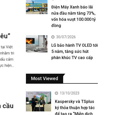
Điện Máy Xanh báo lãi
nửa đầu năm tăng 73%,
vốn hóa vượt 100.000 tỷ
đồng
yêu”
30/07/2026
LG bảo hành TV OLED tới
tại Việt
5 năm, tăng sức hút
 nhằm tri
phân khúc TV cao cấp
Thấu cảm
ực hiện…
Most Viewed
13/10/2023
Kaspersky và TSplus
n cầu
ký thỏa thuận hợp tác
để tạo ra “Miễn dịch