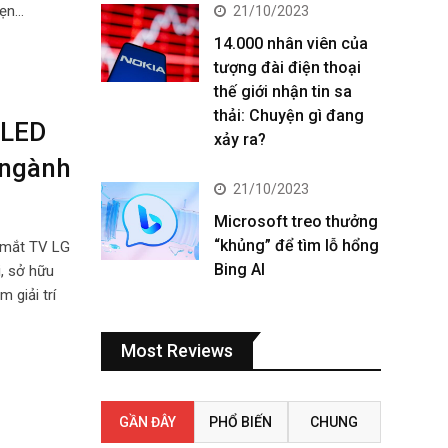
hẹn…
21/10/2023
14.000 nhân viên của
tượng đài điện thoại
thế giới nhận tin sa
thải: Chuyện gì đang
OLED
xảy ra?
 ngành
21/10/2023
Microsoft treo thưởng
“khủng” để tìm lỗ hổng
a mắt TV LG
Bing AI
i, sở hữu
 giải trí
Most Reviews
GẦN ĐÂY
PHỔ BIẾN
CHUNG