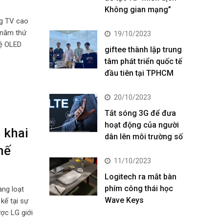
Không gian mạng”
ng TV cao
 năm thứ
19/10/2023
hệ OLED
giftee thành lập trung
tâm phát triển quốc tế
đầu tiên tại TPHCM
20/10/2023
Tắt sóng 3G để đưa
hoạt động của người
 khai
dân lên môi trường số
hế
11/10/2023
Logitech ra mắt bàn
phím công thái học
àng loạt
Wave Keys
kế tại sự
ợc LG giới