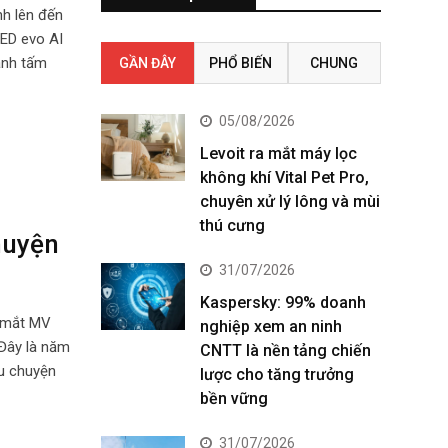
nh lên đến
ED evo AI
ành tấm
GẦN ĐÂY
PHỔ BIẾN
CHUNG
05/08/2026
Levoit ra mắt máy lọc
không khí Vital Pet Pro,
chuyên xử lý lông và mùi
thú cưng
chuyện
31/07/2026
Kaspersky: 99% doanh
a mắt MV
nghiệp xem an ninh
 Đây là năm
CNTT là nền tảng chiến
âu chuyện
lược cho tăng trưởng
bền vững
31/07/2026