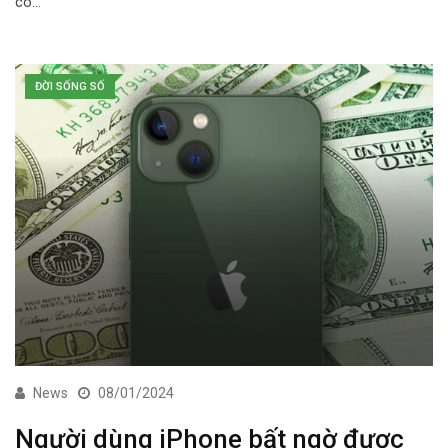
có…
ĐỜI SỐNG SỐ
News
08/01/2024
Người dùng iPhone bất ngờ được