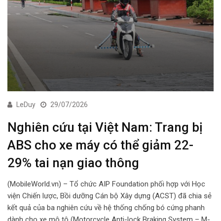
LeDuy
29/07/2026
Nghiên cứu tại Việt Nam: Trang bị
ABS cho xe máy có thể giảm 22-
29% tai nạn giao thông
(MobileWorld.vn) – Tổ chức AIP Foundation phối hợp với Học
viện Chiến lược, Bồi dưỡng Cán bộ Xây dựng (ACST) đã chia sẻ
kết quả của ba nghiên cứu về hệ thống chống bó cứng phanh
dành cho xe mô tô (Motorcycle Anti-lock Braking System – M-