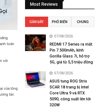
Most Reviews
GẦN ĐÂY
PHỔ BIẾN
CHUNG
07/08/2026
iding
hanh toán
REDMI 17 Series ra mắt:
Pin 7.500mAh, kính
Gorilla Glass 7i, hỗ trợ
n với
5G, giá từ 5,5 triệu đồng
07/08/2026
ASUS tung ROG Strix
SCAR 18 trang bị Intel
ại của lông
Core Ultra 9 và RTX
tương tác
5090, công suất lên tới
320W