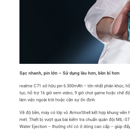
Sạc nhanh, pin lớn – Sử dụng lâu hơn, bền bỉ hơn
realme C71 sở hữu pin 6.300mAh – lớn nhất phân khúc, hỗ 
tục, hỗ trợ 16 giờ xem video, 9 giờ chơi game hoặc chế độ
làm việc ngoài trời hoặc cần sự ổn định.
Về độ bền, máy có lớp vỏ ArmorShell kết hợp khung viền h
mét. Thiết bị vượt qua bài kiểm tra chuẩn quân đội MIL-
Water Ejection – thường chỉ có ở dòng cao cấp – giúp đẩy 