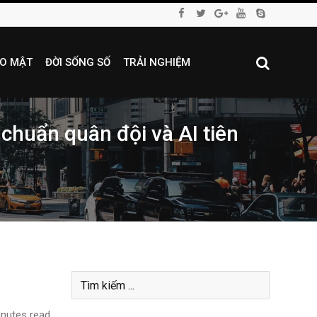
O MẬT
ĐỜI SỐNG SỐ
TRẢI NGHIỆM
 chuẩn quân đội và AI tiên
nutes read