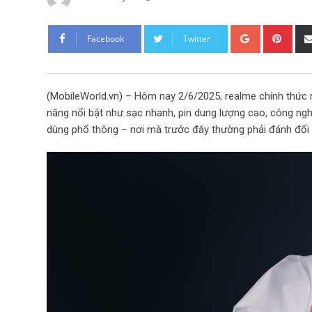
G
P
Facebook
Twitter
o
i
o
n
g
t
(MobileWorld.vn) – Hôm nay 2/6/2025, realme chính thức
l
e
năng nổi bật như sạc nhanh, pin dung lượng cao, công ngh
e
r
dùng phổ thông – nơi mà trước đây thường phải đánh đổi g
+
e
s
t