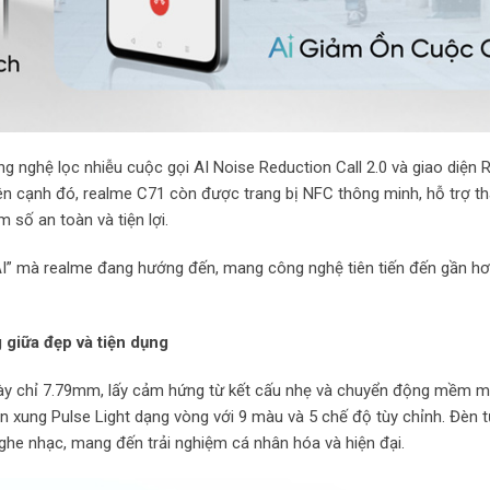
ng nghệ lọc nhiễu cuộc gọi AI Noise Reduction Call 2.0 và giao diện R
Bên cạnh đó, realme C71 còn được trang bị NFC thông minh, hỗ trợ t
 số an toàn và tiện lợi.
AI” mà realme đang hướng đến, mang công nghệ tiên tiến đến gần hơ
 giữa đẹp và tiện dụng
ày chỉ 7.79mm, lấy cảm hứng từ kết cấu nhẹ và chuyển động mềm m
n xung Pulse Light dạng vòng với 9 màu và 5 chế độ tùy chỉnh. Đèn 
nghe nhạc, mang đến trải nghiệm cá nhân hóa và hiện đại.