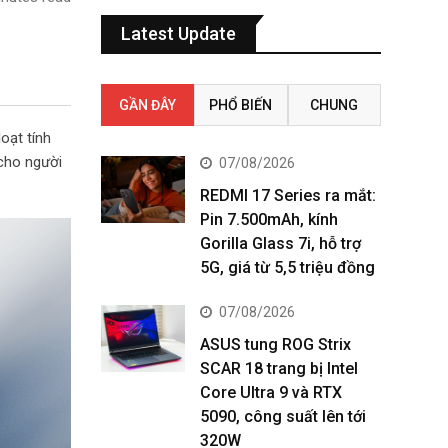
Latest Update
GẦN ĐÂY
PHỔ BIẾN
CHUNG
oạt tính
 cho người
07/08/2026
REDMI 17 Series ra mắt:
Pin 7.500mAh, kính
Gorilla Glass 7i, hỗ trợ
5G, giá từ 5,5 triệu đồng
07/08/2026
ASUS tung ROG Strix
SCAR 18 trang bị Intel
Core Ultra 9 và RTX
5090, công suất lên tới
320W