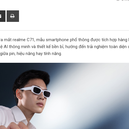
S
P
h
r
a
i
r
n
 ra mắt realme C71, mẫu smartphone phổ thông được tích hợp hàng l
e
t
ệ AI thông minh và thiết kế bền bỉ, hướng đến trải nghiệm toàn diện
v
iữa pin, hiệu năng hay tính năng.
i
a
E
m
a
i
l