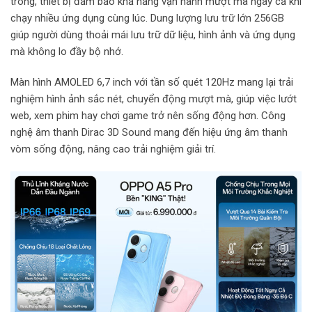
trong, thiết bị đảm bảo khả năng vận hành mượt mà ngay cả khi
chạy nhiều ứng dụng cùng lúc. Dung lượng lưu trữ lớn 256GB
giúp người dùng thoải mái lưu trữ dữ liệu, hình ảnh và ứng dụng
mà không lo đầy bộ nhớ.
Màn hình AMOLED 6,7 inch với tần số quét 120Hz mang lại trải
nghiệm hình ảnh sắc nét, chuyển động mượt mà, giúp việc lướt
web, xem phim hay chơi game trở nên sống động hơn. Công
nghệ âm thanh Dirac 3D Sound mang đến hiệu ứng âm thanh
vòm sống động, nâng cao trải nghiệm giải trí.