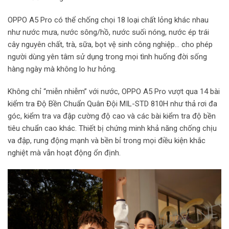
OPPO A5 Pro có thể chống chọi 18 loại chất lỏng khác nhau
như nước mưa, nước sông/hồ, nước suối nóng, nước ép trái
cây nguyên chất, trà, sữa, bọt vệ sinh công nghiệp… cho phép
người dùng yên tâm sử dụng trong mọi tình huống đời sống
hàng ngày mà không lo hư hỏng.
Không chỉ “miễn nhiễm” với nước, OPPO A5 Pro vượt qua 14 bài
kiểm tra Độ Bền Chuẩn Quân Đội MIL-STD 810H như thả rơi đa
góc, kiểm tra va đập cường độ cao và các bài kiểm tra độ bền
tiêu chuẩn cao khác. Thiết bị chứng minh khả năng chống chịu
va đập, rung động mạnh và bền bỉ trong mọi điều kiện khắc
nghiệt mà vẫn hoạt động ổn định.