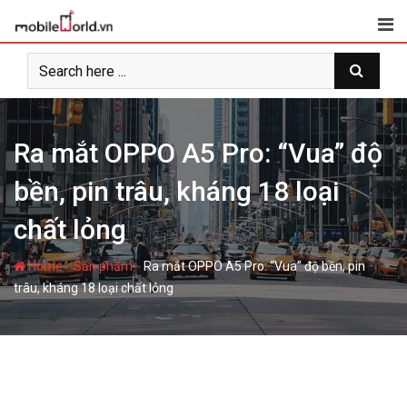
S
k
i
p
t
o
c
Ra mắt OPPO A5 Pro: “Vua” độ
o
bền, pin trâu, kháng 18 loại
n
t
chất lỏng
e
n
-
-
Home
Sản phẩm
Ra mắt OPPO A5 Pro: “Vua” độ bền, pin
t
trâu, kháng 18 loại chất lỏng