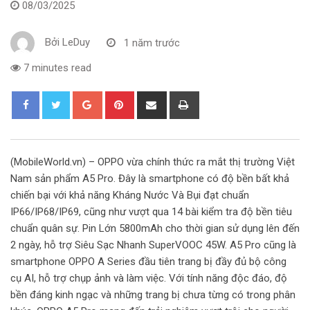
08/03/2025
Bởi
LeDuy
1 năm trước
7 minutes read
G
P
S
P
o
i
h
r
o
n
a
i
g
t
r
n
(MobileWorld.vn) – OPPO vừa chính thức ra mắt thị trường Việt
l
e
e
t
Nam sản phẩm A5 Pro. Đây là smartphone có độ bền bất khả
e
r
v
chiến bại với khả năng Kháng Nước Và Bụi đạt chuẩn
+
e
i
IP66/IP68/IP69, cũng như vượt qua 14 bài kiểm tra độ bền tiêu
s
a
chuẩn quân sự. Pin Lớn 5800mAh cho thời gian sử dụng lên đến
t
E
2 ngày, hỗ trợ Siêu Sạc Nhanh SuperVOOC 45W. A5 Pro cũng là
m
smartphone OPPO A Series đầu tiên trang bị đầy đủ bộ công
a
cụ AI, hỗ trợ chụp ảnh và làm việc. Với tính năng độc đáo, độ
i
bền đáng kinh ngạc và những trang bị chưa từng có trong phân
l