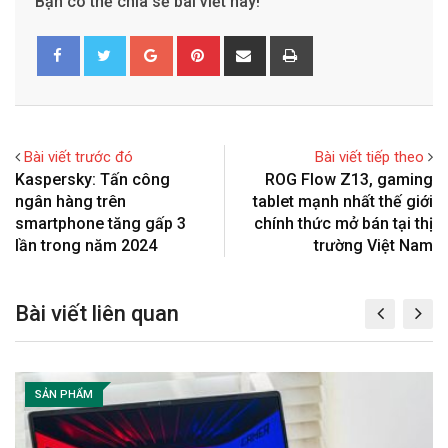
Bạn có thể chia sẻ bài viết này!
G
P
S
P
o
i
h
r
o
n
a
i
g
t
r
n
l
e
e
t
Bài viết trước đó
Bài viết tiếp theo
e
r
v
Kaspersky: Tấn công
ROG Flow Z13, gaming
+
e
i
ngân hàng trên
tablet mạnh nhất thế giới
s
a
smartphone tăng gấp 3
chính thức mở bán tại thị
t
E
lần trong năm 2024
trường Việt Nam
m
a
Bài viết liên quan
i
l
SẢN PHẨM