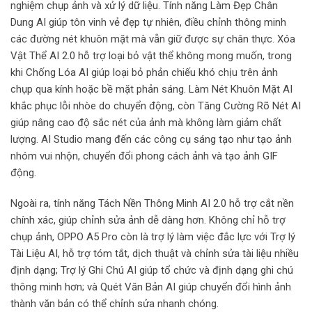
nghiệm chụp ảnh và xử lý dữ liệu. Tính năng Làm Đẹp Chân
Dung AI giúp tôn vinh vẻ đẹp tự nhiên, điều chỉnh thông minh
các đường nét khuôn mặt mà vẫn giữ được sự chân thực. Xóa
Vật Thể AI 2.0 hỗ trợ loại bỏ vật thể không mong muốn, trong
khi Chống Lóa AI giúp loại bỏ phản chiếu khó chịu trên ảnh
chụp qua kính hoặc bề mặt phản sáng. Làm Nét Khuôn Mặt AI
khắc phục lỗi nhòe do chuyển động, còn Tăng Cường Rõ Nét AI
giúp nâng cao độ sắc nét của ảnh mà không làm giảm chất
lượng. AI Studio mang đến các công cụ sáng tạo như tạo ảnh
nhóm vui nhộn, chuyển đổi phong cách ảnh và tạo ảnh GIF
động.
Ngoài ra, tính năng Tách Nền Thông Minh AI 2.0 hỗ trợ cắt nền
chính xác, giúp chỉnh sửa ảnh dễ dàng hơn. Không chỉ hỗ trợ
chụp ảnh, OPPO A5 Pro còn là trợ lý làm việc đắc lực với Trợ lý
Tài Liệu AI, hỗ trợ tóm tắt, dịch thuật và chỉnh sửa tài liệu nhiều
định dạng; Trợ lý Ghi Chú AI giúp tổ chức và định dạng ghi chú
thông minh hơn; và Quét Văn Bản AI giúp chuyển đổi hình ảnh
thành văn bản có thể chỉnh sửa nhanh chóng.