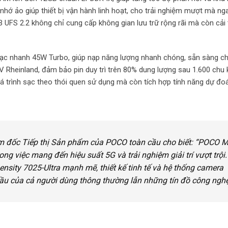
ớ ảo giúp thiết bị vận hành linh hoạt, cho trải nghiệm mượt mà nga
 UFS 2.2 không chỉ cung cấp không gian lưu trữ rộng rãi mà còn cải 
 sạc nhanh 45W Turbo, giúp nạp năng lượng nhanh chóng, sẵn sàng c
V Rheinland, đảm bảo pin duy trì trên 80% dung lượng sau 1.600 chu 
á trình sạc theo thói quen sử dụng mà còn tích hợp tính năng dự đo
m đốc Tiếp thị Sản phẩm của POCO toàn cầu cho biết: “POCO 
ng việc mang đến hiệu suất 5G và trải nghiệm giải trí vượt trội.
nsity 7025-Ultra mạnh mẽ, thiết kế tinh tế và hệ thống camera
u của cả người dùng thông thường lẫn những tín đồ công nghệ