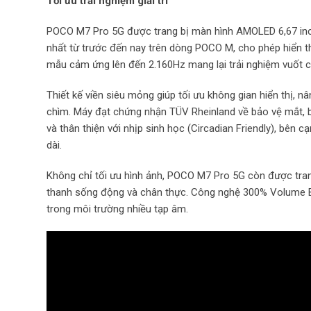
Tối ưu trải nghiệm giải trí
POCO M7 Pro 5G được trang bị màn hình AMOLED 6,67 inch,
nhất từ trước đến nay trên dòng POCO M, cho phép hiển th
mẫu cảm ứng lên đến 2.160Hz mang lại trải nghiệm vuốt c
Thiết kế viền siêu mỏng giúp tối ưu không gian hiển thị, 
chìm. Máy đạt chứng nhận TÜV Rheinland về bảo vệ mắt, b
và thân thiện với nhịp sinh học (Circadian Friendly), bên
dài.
Không chỉ tối ưu hình ảnh, POCO M7 Pro 5G còn được tran
thanh sống động và chân thực. Công nghệ 300% Volume B
trong môi trường nhiều tạp âm.