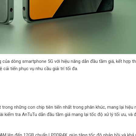
 của dòng smartphone 5G với hiệu năng dẫn đầu tầm giá, kết hợp thi
 cải tiến phục vụ nhu cầu giải trí tối đa.
 trong những con chip tiên tiến nhất trong phân khúc, mang lại hiệu
 bài kiểm tra AnTuTu dẫn đầu tầm giá mang lại tốc độ xử lý tối ưu, và
 RAM lên đến 12GB chuẩn LPDDR4X, giúp tăng tốc độ phản hồi và khả 