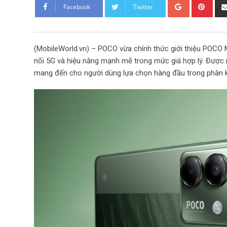
G
P
Facebook
Twitter
o
i
o
n
g
t
(MobileWorld.vn) – POCO vừa chính thức giới thiệu POCO M
l
e
nối 5G và hiệu năng mạnh mẽ trong mức giá hợp lý. Được
e
r
mang đến cho người dùng lựa chọn hàng đầu trong phân 
+
e
s
t