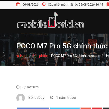
S
06/08/2026
Cập nhật mới nhất lúc 05/08/2026 16:45
k
i
p
t
o
c
o
POCO M7 Pro 5G chính thức r
n
t
-
-
Home
Sản phẩm
POCO M7 Pro 5G chính thức ra mắt: Hướ
e
n
t
03/04/2025
Bởi
LeDuy
1 năm trước