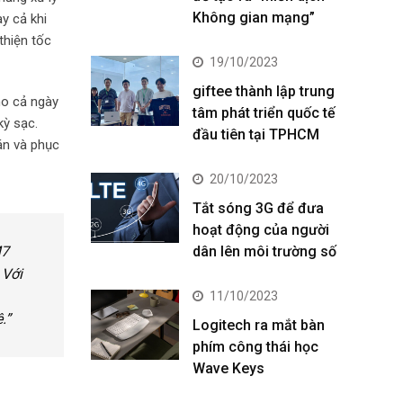
Không gian mạng”
y cả khi
thiện tốc
19/10/2023
giftee thành lập trung
ho cả ngày
tâm phát triển quốc tế
kỳ sạc.
đầu tiên tại TPHCM
án và phục
20/10/2023
Tắt sóng 3G để đưa
hoạt động của người
dân lên môi trường số
M7
 Với
11/10/2023
.”
Logitech ra mắt bàn
phím công thái học
Wave Keys