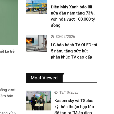
Điện Máy Xanh báo lãi
nửa đầu năm tăng 73%,
vốn hóa vượt 100.000 tỷ
đồng
30/07/2026
LG bảo hành TV OLED tới
5 năm, tăng sức hút
ết kế trẻ
phân khúc TV cao cấp
Most Viewed
 năng vượt
13/10/2023
 đảm bảo
Kaspersky và TSplus
ký thỏa thuận hợp tác
để tạo ra “Miễn dịch
năng xử lý