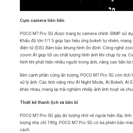
Cụm camera tiên tiến
POCO M7 Pro 5G được trang bị camera chính 50MP sử dụng 
Khẩu độ lớn f/1.5 giúp tạo hiệu ứng bokeh tự nhiên, mang
điện tử (EIS) đảm bảo khung hình ổn định. Công nghệ zoo
zoom AI giúp tối ưu chất lượng hình ảnh khi chụp từ xa. 
hình khi phát hiện nhiều người trong ảnh, nâng cao tiện lợi k
Bên cạnh phần cứng ấn tượng, POCO M7 Pro 5G còn tích h
xử lý ảnh. Các tính năng như AI Night Mode, AI Bokeh, AI E
khác nhau, mang lại trải nghiệm nhiếp ảnh linh hoạt và c
Thiết kế thanh lịch và bền bỉ
POCO M7 Pro 5G gây ấn tượng nhờ vẻ ngoài hiện đại, tinh
lượng nhẹ chỉ 190g. POCO M7 Pro 5G có ba phiên bản màu
cách.