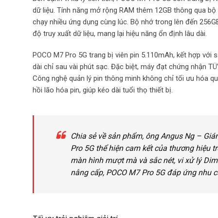
dữ liệu. Tính năng mở rộng RAM thêm 12GB thông qua bộ nh
chạy nhiều ứng dụng cùng lúc. Bộ nhớ trong lên đến 256GB
độ truy xuất dữ liệu, mang lại hiệu năng ổn định lâu dài.
POCO M7 Pro 5G trang bị viên pin 5.110mAh, kết hợp với
dài chỉ sau vài phút sạc. Đặc biệt, máy đạt chứng nhận TÜ
Công nghệ quản lý pin thông minh không chỉ tối ưu hóa qu
hồi lão hóa pin, giúp kéo dài tuổi thọ thiết bị.
Chia sẻ về sản phẩm, ông Angus Ng – Giá
Pro 5G thể hiện cam kết của thương hiệu tro
màn hình mượt mà và sắc nét, vi xử lý Dime
nâng cấp, POCO M7 Pro 5G đáp ứng nhu cầ