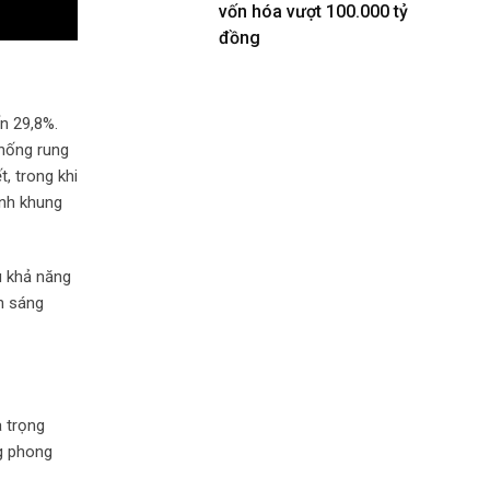
vốn hóa vượt 100.000 tỷ
đồng
n 29,8%.
chống rung
, trong khi
ỉnh khung
u khả năng
nh sáng
 trọng
g phong