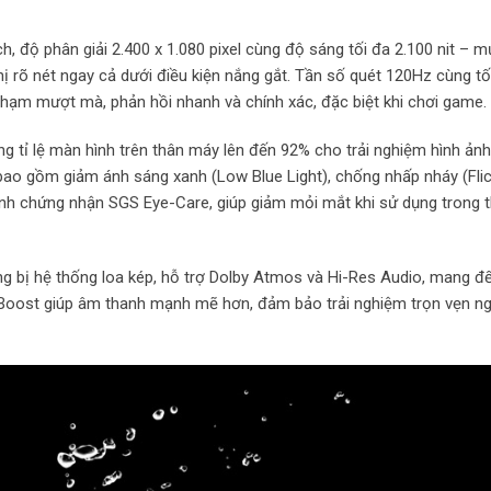
 độ phân giải 2.400 x 1.080 pixel cùng độ sáng tối đa 2.100 nit – 
ị rõ nét ngay cả dưới điều kiện nắng gắt. Tần số quét 120Hz cùng tố
hạm mượt mà, phản hồi nhanh và chính xác, đặc biệt khi chơi game.
nâng tỉ lệ màn hình trên thân máy lên đến 92% cho trải nghiệm hình ả
ao gồm giảm ánh sáng xanh (Low Blue Light), chống nhấp nháy (Flic
 cạnh chứng nhận SGS Eye-Care, giúp giảm mỏi mắt khi sử dụng trong t
g bị hệ thống loa kép, hỗ trợ Dolby Atmos và Hi-Res Audio, mang 
oost giúp âm thanh mạnh mẽ hơn, đảm bảo trải nghiệm trọn vẹn n