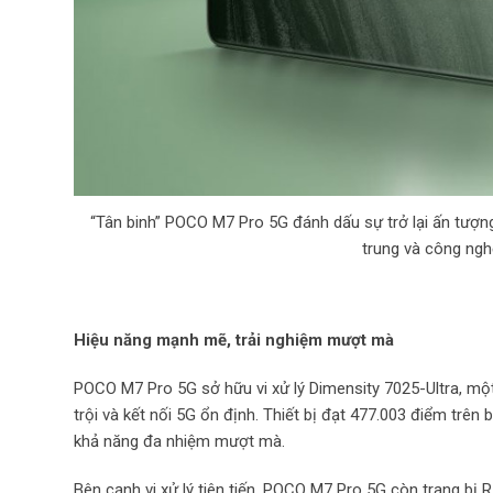
“Tân binh” POCO M7 Pro 5G đánh dấu sự trở lại ấn tượng
trung và công nghệ
Hiệu năng mạnh mẽ, trải nghiệm mượt mà
POCO M7 Pro 5G sở hữu vi xử lý Dimensity 7025-Ultra, một
trội và kết nối 5G ổn định. Thiết bị đạt 477.003 điểm trên
khả năng đa nhiệm mượt mà.
Bên cạnh vi xử lý tiên tiến, POCO M7 Pro 5G còn trang bị