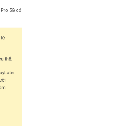
 Pro 5G có
 từ
ụ thể:
ayLater.
ười
gồm