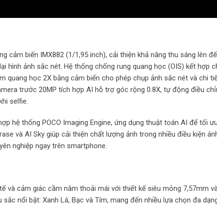
cảm biến IMX882 (1/1,95 inch), cải thiện khả năng thu sáng lên đế
 lại hình ảnh sắc nét. Hệ thống chống rung quang học (OIS) kết hợp 
m quang học 2X bằng cảm biến cho phép chụp ảnh sắc nét và chi tiết
Camera trước 20MP tích hợp AI hỗ trợ góc rộng 0.8X, tự động điều ch
hi selfie.
ợp hệ thống POCO Imaging Engine, ứng dụng thuật toán AI để tối ư
rase và AI Sky giúp cải thiện chất lượng ảnh trong nhiều điều kiện á
huyên nghiệp ngay trên smartphone.
 tế và cảm giác cầm nắm thoải mái với thiết kế siêu mỏng 7,57mm và
 sắc nổi bật: Xanh Lá, Bạc và Tím, mang đến nhiều lựa chọn đa dạn