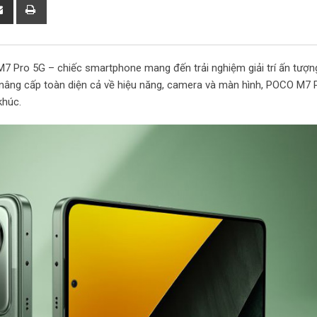
S
P
h
r
a
i
r
n
7 Pro 5G – chiếc smartphone mang đến trải nghiệm giải trí ấn tượng
e
t
 nâng cấp toàn diện cả về hiệu năng, camera và màn hình, POCO M7 
v
khúc.
i
a
E
m
a
i
l