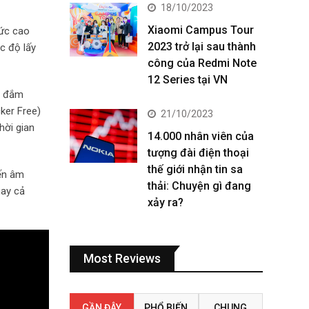
18/10/2023
Xiaomi Campus Tour
mức cao
2023 trở lại sau thành
c độ lấy
công của Redmi Note
12 Series tại VN
nh đắm
ker Free)
21/10/2023
hời gian
14.000 nhân viên của
tượng đài điện thoại
thế giới nhận tin sa
đến âm
thải: Chuyện gì đang
gay cả
xảy ra?
Most Reviews
GẦN ĐÂY
PHỔ BIẾN
CHUNG