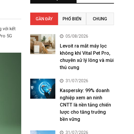
GẦN ĐÂY
PHỔ BIẾN
CHUNG
 với kết
Pro 5G
05/08/2026
Levoit ra mắt máy lọc
không khí Vital Pet Pro,
chuyên xử lý lông và mùi
thú cưng
31/07/2026
Kaspersky: 99% doanh
nghiệp xem an ninh
CNTT là nền tảng chiến
lược cho tăng trưởng
bền vững
31/07/2026