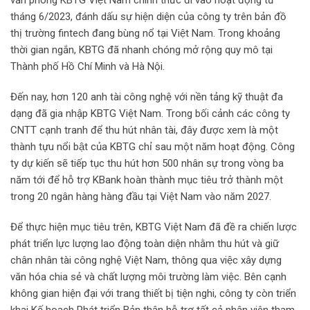
văn phòng KBTG Việt Nam chính thức đi vào hoạt động từ
tháng 6/2023, đánh dấu sự hiện diện của công ty trên bản đồ
thị trường fintech đang bùng nổ tại Việt Nam. Trong khoảng
thời gian ngắn, KBTG đã nhanh chóng mở rộng quy mô tại
Thành phố Hồ Chí Minh và Hà Nội.
Đến nay, hơn 120 anh tài công nghệ với nền tảng kỹ thuật đa
dạng đã gia nhập KBTG Việt Nam. Trong bối cảnh các công ty
CNTT cạnh tranh để thu hút nhân tài, đây được xem là một
thành tựu nổi bật của KBTG chỉ sau một năm hoạt động. Công
ty dự kiến sẽ tiếp tục thu hút hơn 500 nhân sự trong vòng ba
năm tới để hỗ trợ KBank hoàn thành mục tiêu trở thành một
trong 20 ngân hàng hàng đầu tại Việt Nam vào năm 2027.
Để thực hiện mục tiêu trên, KBTG Việt Nam đã đề ra chiến lược
phát triển lực lượng lao động toàn diện nhằm thu hút và giữ
chân nhân tài công nghệ Việt Nam, thông qua việc xây dựng
văn hóa chia sẻ và chất lượng môi trường làm việc. Bên cạnh
không gian hiện đại với trang thiết bị tiện nghi, công ty còn triển