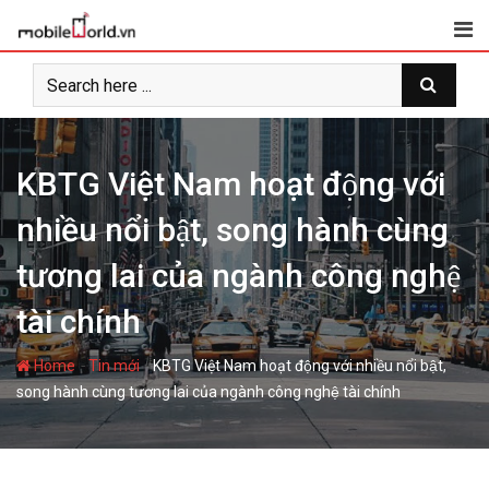
S
k
i
p
t
o
c
KBTG Việt Nam hoạt động với
o
nhiều nổi bật, song hành cùng
n
t
tương lai của ngành công nghệ
e
n
tài chính
t
-
-
Home
Tin mới
KBTG Việt Nam hoạt động với nhiều nổi bật,
song hành cùng tương lai của ngành công nghệ tài chính