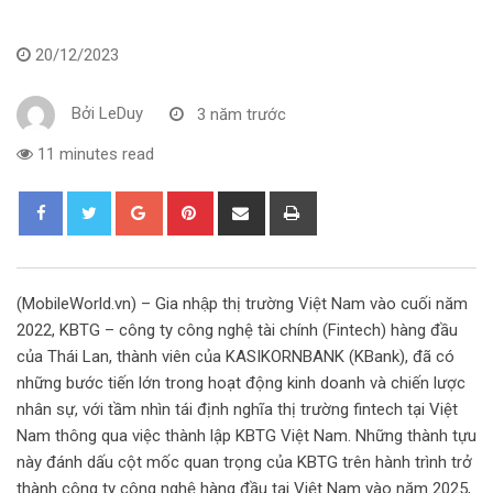
20/12/2023
Bởi
LeDuy
3 năm trước
11 minutes read
G
P
S
P
o
i
h
r
o
n
a
i
g
t
r
n
(MobileWorld.vn) – Gia nhập thị trường Việt Nam vào cuối năm
l
e
e
t
2022, KBTG – công ty công nghệ tài chính (Fintech) hàng đầu
e
r
v
của Thái Lan, thành viên của KASIKORNBANK (KBank), đã có
+
e
i
những bước tiến lớn trong hoạt động kinh doanh và chiến lược
s
a
nhân sự, với tầm nhìn tái định nghĩa thị trường fintech tại Việt
t
E
Nam thông qua việc thành lập KBTG Việt Nam. Những thành tựu
m
này đánh dấu cột mốc quan trọng của KBTG trên hành trình trở
a
thành công ty công nghệ hàng đầu tại Việt Nam vào năm 2025,