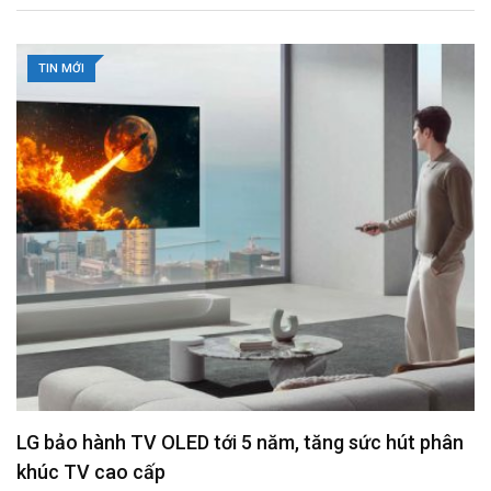
l
TIN MỚI
LG bảo hành TV OLED tới 5 năm, tăng sức hút phân
khúc TV cao cấp