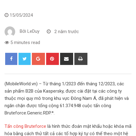
15/05/2024
Bởi
LeDuy
2 năm trước
5 minutes read
G
P
S
P
o
i
h
r
o
n
a
i
g
t
r
n
(MobileWorld.vn) – Từ tháng 1/2023 đến tháng 12/2023, các
l
e
e
t
sản phẩm B2B của Kaspersky, được cài đặt tại các công ty
e
r
v
thuộc mọi quy mô trong khu vực Đông Nam Á, đã phát hiện và
+
e
i
ngăn chặn được tổng cộng 61.374.948 cuộc tấn công
s
a
Bruteforce.Generic.RDP.*.
t
E
m
Tấn công Bruteforce
là hình thức đoán mật khẩu hoặc khóa mã
a
hóa bằng cách thử tất cả các tổ hợp ký tự có thể theo một hệ