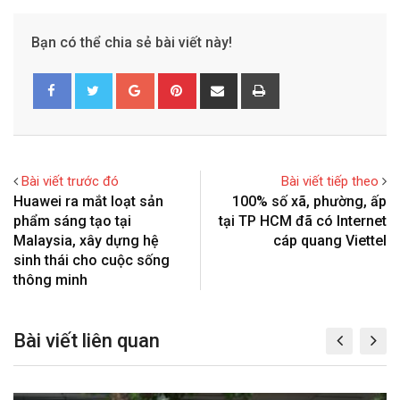
Bạn có thể chia sẻ bài viết này!
G
P
S
P
o
i
h
r
o
n
a
i
g
t
r
n
l
e
e
t
Bài viết trước đó
Bài viết tiếp theo
e
r
v
Huawei ra mắt loạt sản
100% số xã, phường, ấp
+
e
i
phẩm sáng tạo tại
tại TP HCM đã có Internet
s
a
Malaysia, xây dựng hệ
cáp quang Viettel
t
E
sinh thái cho cuộc sống
m
thông minh
a
i
Bài viết liên quan
l