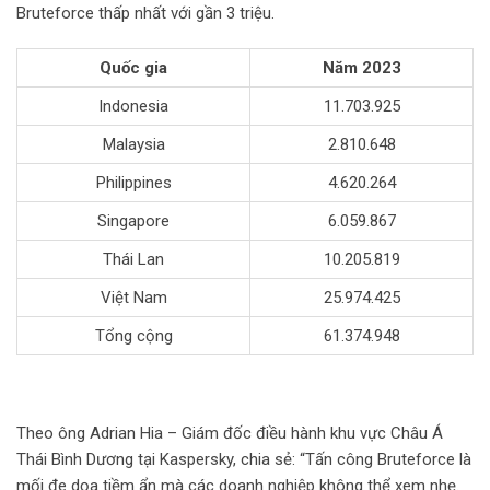
Bruteforce thấp nhất với gần 3 triệu.
Quốc gia
Năm 2023
Indonesia
11.703.925
Malaysia
2.810.648
Philippines
4.620.264
Singapore
6.059.867
Thái Lan
10.205.819
Việt Nam
25.974.425
Tổng cộng
61.374.948
Theo ông Adrian Hia – Giám đốc điều hành khu vực Châu Á
Thái Bình Dương tại Kaspersky, chia sẻ: “Tấn công Bruteforce là
mối đe dọa tiềm ẩn mà các doanh nghiệp không thể xem nhẹ.