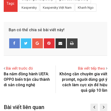
Tags:
Kaspersky
Kaspersky Việt Nam
Khanh Ngo
Bạn có thể chia sẻ bài viết này!
G
P
S
P
o
i
h
r
o
n
a
i
g
t
r
n
l
e
e
t
Bài viết trước đó
Bài viết tiếp theo
e
r
v
Ba năm đồng hành UEFA:
Không cần chuyên gia viết
+
e
i
OPPO biến trận cầu thành
prompt, người dùng gợi ý
s
a
di sản công nghệ
cách làm cực xịn để hiệu
t
E
quả gấp 10 lần
m
a
Bài viết liên quan
i