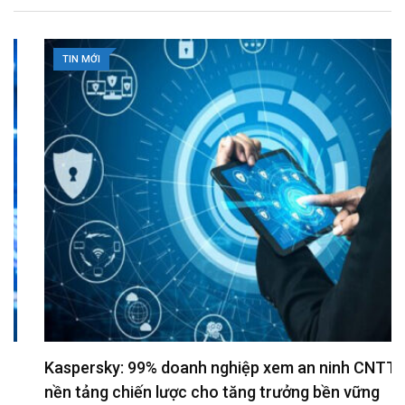
l
TIN MỚI
Kaspersky: 99% doanh nghiệp xem an ninh CNTT là
nền tảng chiến lược cho tăng trưởng bền vững