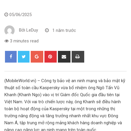
05/06/2025
Bởi
LeDuy
1 năm trước
3 minutes read
G
P
S
P
o
i
h
r
o
n
a
i
g
t
r
n
(MobileWorld.vn) – Công ty bảo vệ an ninh mạng và bảo mật kỹ
l
e
e
t
thuật số toàn cầu Kaspersky vừa bổ nhiệm ông Ngô Tấn Vũ
e
r
v
Khanh (Khanh Ngo) vào vị trí Giám đốc Quốc gia đầu tiên tại
+
e
i
Việt Nam. Với vai trò chiến lược này, ông Khanh sẽ điều hành
s
a
toàn bộ hoạt động của Kaspersky tại một trong những thị
t
E
trường năng động và tăng trưởng nhanh nhất khu vực Đông
m
Nam Á, tập trung mở rộng mảng khách hàng doanh nghiệp và
a
nâng cao năng lực an ninh mạng trên toàn quốc.