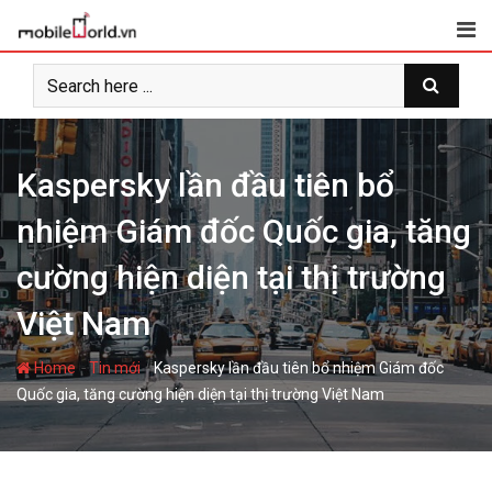
S
k
i
p
t
o
c
Kaspersky lần đầu tiên bổ
o
nhiệm Giám đốc Quốc gia, tăng
n
t
cường hiện diện tại thị trường
e
n
Việt Nam
t
-
-
Home
Tin mới
Kaspersky lần đầu tiên bổ nhiệm Giám đốc
Quốc gia, tăng cường hiện diện tại thị trường Việt Nam