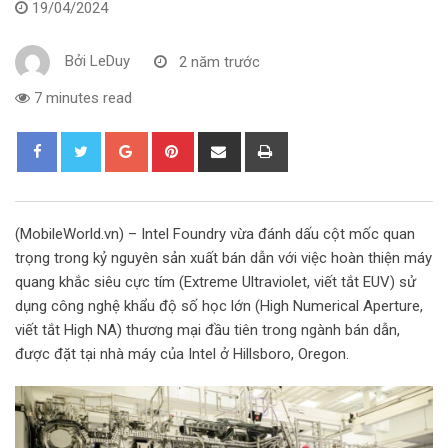
19/04/2024
Bởi
LeDuy
2 năm trước
7 minutes read
G
P
S
P
o
i
h
r
o
n
a
i
g
t
r
n
(MobileWorld.vn) – Intel Foundry vừa đánh dấu cột mốc quan
l
e
e
t
trọng trong kỷ nguyên sản xuất bán dẫn với việc hoàn thiện máy
e
r
v
quang khắc siêu cực tím (Extreme Ultraviolet, viết tắt EUV) sử
+
e
i
dụng công nghệ khẩu độ số học lớn (High Numerical Aperture,
s
a
viết tắt High NA) thương mại đầu tiên trong ngành bán dẫn,
t
E
được đặt tại nhà máy của Intel ở Hillsboro, Oregon.
m
a
i
l