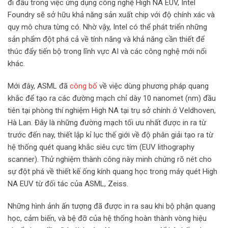
đi đầu trong việc ứng dụng công nghệ High NA EUV, Intel
Foundry sẽ sở hữu khả năng sản xuất chip với độ chính xác và
quy mô chưa từng có. Nhờ vậy, Intel có thể phát triển những
sản phẩm đột phá cả về tính năng và khả năng cần thiết để
thúc đẩy tiến bộ trong lĩnh vực AI và các công nghệ mới nổi
khác.
Mới đây, ASML đã
công bố
về việc dùng phương pháp quang
khắc để tạo ra các đường mạch chỉ dày 10 nanomet (nm) đầu
tiên tại phòng thí nghiệm High NA tại trụ sở chính ở Veldhoven,
Hà Lan. Đây là những đường mạch tối ưu nhất được in ra từ
trước đến nay, thiết lập kỉ lục thế giới về độ phân giải tạo ra từ
hệ thống quét quang khắc siêu cực tím (EUV lithography
scanner). Thử nghiệm thành công này minh chứng rõ nét cho
sự đột phá về thiết kế ống kính quang học trong máy quét High
NA EUV từ đối tác của ASML, Zeiss.
Những hình ảnh ấn tượng đã được in ra sau khi bộ phận quang
học, cảm biến, và bệ đỡ của hệ thống hoàn thành vòng hiệu