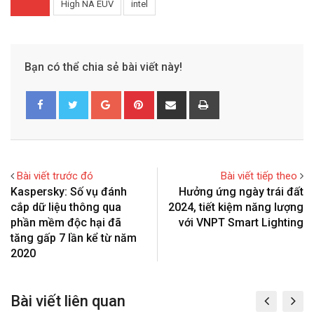
High NA EUV
intel
Bạn có thể chia sẻ bài viết này!
G
P
S
P
o
i
h
r
o
n
a
i
g
t
r
n
l
e
e
t
Bài viết trước đó
Bài viết tiếp theo
e
r
v
Kaspersky: Số vụ đánh
Hưởng ứng ngày trái đất
+
e
i
cắp dữ liệu thông qua
2024, tiết kiệm năng lượng
s
a
phần mềm độc hại đã
với VNPT Smart Lighting
t
E
tăng gấp 7 lần kể từ năm
m
2020
a
i
Bài viết liên quan
l