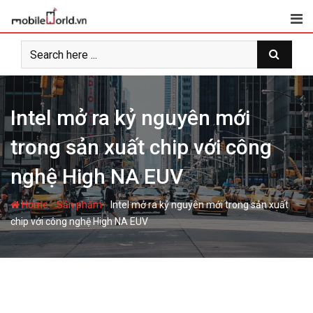
S
k
i
p
t
o
c
Intel mở ra kỷ nguyên mới
o
trong sản xuất chip với công
n
t
nghệ High NA EUV
e
n
-
-
Home
Sản phẩm
Intel mở ra kỷ nguyên mới trong sản xuất
t
chip với công nghệ High NA EUV