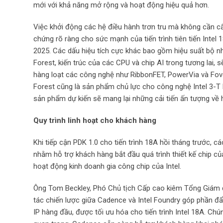
mới với khả năng mở rộng và hoạt động hiệu quả hơn.
Việc khởi động các hệ điều hành trơn tru mà không cần cấ
chứng rõ ràng cho sức mạnh của tiến trình tiên tiến Intel
2025. Các dấu hiệu tích cực khác bao gồm hiệu suất bộ n
Forest, kiến trúc của các CPU và chip AI trong tương lai, 
hàng loạt các công nghệ như RibbonFET, PowerVia và Fove
Forest cũng là sản phẩm chủ lực cho công nghệ Intel 3-T b
sản phẩm dự kiến sẽ mang lại những cải tiến ấn tượng về h
Quy trình linh hoạt cho khách hàng
Khi tiếp cận PDK 1.0 cho tiến trình 18A hồi tháng trước, c
nhằm hỗ trợ khách hàng bắt đầu quá trình thiết kế chip củ
hoạt động kinh doanh gia công chip của Intel.
Ông Tom Beckley, Phó Chủ tịch Cấp cao kiêm Tổng Giám đ
tác chiến lược giữa Cadence và Intel Foundry góp phần đ
IP hàng đầu, được tối ưu hóa cho tiến trình Intel 18A. Chú