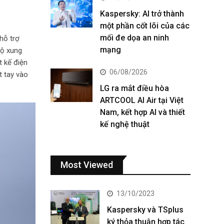
Kaspersky: AI trở thành
một phần cốt lõi của các
mối đe dọa an ninh
 hỗ trợ
mạng
bộ xung
t kế điện
06/08/2026
t tay vào
LG ra mắt điều hòa
ARTCOOL AI Air tại Việt
Nam, kết hợp AI và thiết
kế nghệ thuật
Most Viewed
13/10/2023
Kaspersky và TSplus
ký thỏa thuận hợp tác