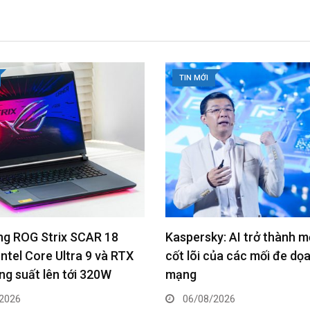
TIN MỚI
y: AI trở thành một phần
LG ra mắt điều hòa ARTC
của các mối đe dọa an ninh
Air tại Việt Nam, kết hợp A
kế nghệ thuật
2026
06/08/2026