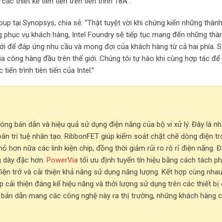
 thiết kế tiên tiến trên tiến trình 18A”.
 tại Synopsys, chia sẻ: “Thật tuyệt vời khi chứng kiến những thàn
àng phục vụ khách hàng, Intel Foundry sẽ tiếp tục mang đến những th
p mới để đáp ứng nhu cầu và mong đợi của khách hàng từ cả hai phía.
 công hàng đầu trên thế giới. Chúng tôi tự hào khi cùng hợp tác để t
ến trình tiên tiến của Intel.”
óng bán dẫn và hiệu quả sử dụng điện năng của bộ vi xử lý. Đây là n
oán trí tuệ nhân tạo. RibbonFET giúp kiểm soát chặt chẽ dòng điện t
ỏ hơn nữa các linh kiện chip, đồng thời giảm rủi ro rò rỉ điện năng. Đ
g dày đặc hơn.
PowerVia
tối ưu định tuyến tín hiệu bằng cách tách p
iện trở và cải thiện khả năng sử dụng năng lượng. Kết hợp cùng nhau
ải thiện đáng kể hiệu năng và thời lượng sử dụng trên các thiết bị 
nh bán dẫn mang các công nghệ này ra thị trường, những khách hàng c