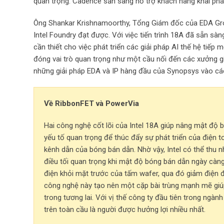
quan trọng. Cadence sẵn sàng hỗ trợ khách hàng khai phá các
Ông Shankar Krishnamoorthy, Tổng Giám đốc của EDA Group
Intel Foundry đạt được. Với việc tiến trình 18A đã sẵn s
cần thiết cho việc phát triển các giải pháp AI thế hệ tiế
đóng vai trò quan trọng như một cầu nối đến các xưởng gia
những giải pháp EDA và IP hàng đầu của Synopsys vào các ti
Về RibbonFET và PowerVia
Hai công nghệ cốt lõi của Intel 18A giúp nâng mật độ b
yếu tố quan trọng để thúc đẩy sự phát triển của điện t
kênh dẫn của bóng bán dẫn. Nhờ vậy, Intel có thể thu nh
điều tối quan trọng khi mật độ bóng bán dẫn ngày càn
điện khỏi mặt trước của tấm wafer, qua đó giảm điện đ
công nghệ này tạo nên một cặp bài trùng mạnh mẽ giúp c
trong tương lai. Với vị thế công ty đầu tiên trong ngà
trên toàn cầu là người được hưởng lợi nhiều nhất.