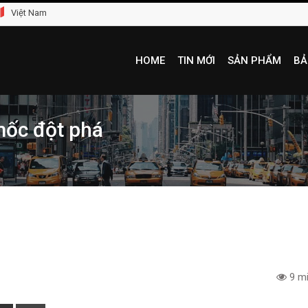
Việt Nam
HOME
TIN MỚI
SẢN PHẨM
BẢ
 mốc đột phá
9 mi