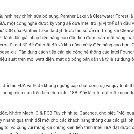
u hình hay chỉnh sửa bổ sung, Panther Lake và Clearwater Forest là
 18A, một công nghệ được kỳ vọng sẽ đưa Intel trở lại vị thế dẫn đầu
hớ DDR của Panther Lake đã đạt được tần số đề ra. Trong khi Clearw
sẽ đánh dấu giải pháp hiệu năng cao đầu tiên được sản xuất hàng loạt
ros Direct 3D để đạt mật độ và khả năng xử lý điện năng cao hơn. 
ase-die. Tận dụng cách tiếp cận gia công hệ thống của Intel Foundry
iệu suất trên mỗi watt điện, mật độ bóng bán dẫn và tỷ lệ sử dụng ô (
ác đối tác EDA và IP đã không ngừng cập nhật công cụ và quy trình th
a rieng mình dựa trên tiến trình Intel 18A. Đây là một cột mốc quan 
ốc, Nhóm Mạch IC & PCB Tùy chỉnh tại Cadence, cho biết: “Mối qu
ẩy nhanh quá trình đổi mới cho các khách hàng thông qua các giải p
ng tôi vô cùng vui mừng khi chứng kiến tiến trình Intel 18A đạt được