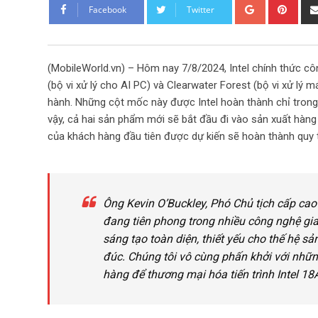
G
P
Facebook
Twitter
o
i
o
n
g
t
(MobileWorld.vn) – Hôm nay 7/8/2024, Intel chính thức cô
l
e
(bộ vi xử lý cho AI PC) và Clearwater Forest (bộ vi xử lý
e
r
hành. Những cột mốc này được Intel hoàn thành chỉ trong v
+
e
vậy, cả hai sản phẩm mới sẽ bắt đầu đi vào sản xuất hàng
s
của khách hàng đầu tiên được dự kiến sẽ hoàn thành quy trì
t
Ông Kevin O’Buckley, Phó Chủ tịch cấp cao
đang tiên phong trong nhiều công nghệ gia
sáng tạo toàn diện, thiết yếu cho thế hệ s
đúc. Chúng tôi vô cùng phấn khởi với nhữn
hàng để thương mại hóa tiến trình Intel 1