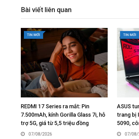
t
E
m
Bài viết liên quan
a
i
l
TIN MỚI
TIN MỚI
ASUS tung ROG Strix SCAR 18
Kaspersk
, hỗ
trang bị Intel Core Ultra 9 và RTX
cốt lõi 
5090, công suất lên tới 320W
mạng
07/08/2026
06/08/