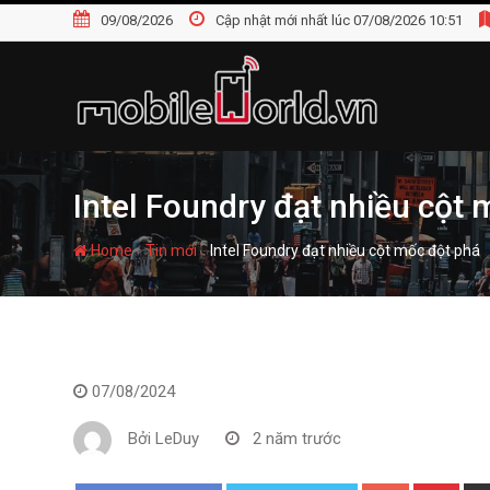
S
09/08/2026
Cập nhật mới nhất lúc 07/08/2026 10:51
k
i
p
t
o
c
o
Intel Foundry đạt nhiều cột
n
t
-
-
Home
Tin mới
Intel Foundry đạt nhiều cột mốc đột phá
e
n
t
07/08/2024
Bởi
LeDuy
2 năm trước