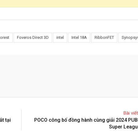
Forest
Foveros Direct 3D
intel
Intel 18A
RibbonFET
Synopsy
Bài viế
t tại
POCO công bố đồng hành cùng giải 2024 PU
Super Leagu