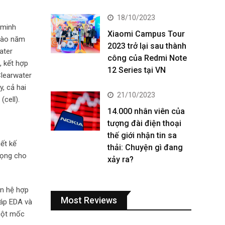
18/10/2023
 minh
Xiaomi Campus Tour
 vào năm
2023 trở lại sau thành
ater
công của Redmi Note
, kết hợp
12 Series tại VN
Clearwater
, cả hai
21/10/2023
cell).
14.000 nhân viên của
tượng đài điện thoại
thế giới nhận tin sa
iết kế
thải: Chuyện gì đang
trọng cho
xảy ra?
an hệ hợp
Most Reviews
háp EDA và
 cột mốc