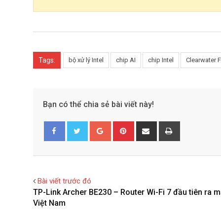
Tags:
bộ xử lý Intel
chip AI
chip Intel
Clearwater 
Bạn có thể chia sẻ bài viết này!
G
P
S
P
o
i
h
r
Facebook
Twitter
o
n
a
i
g
t
r
n
l
e
e
t
Bài viết trước đó
e
r
v
TP-Link Archer BE230 – Router Wi-Fi 7 đầu tiên ra mắ
+
e
i
Việt Nam
s
a