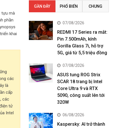
GẦN ĐÂY
PHỔ BIẾN
CHUNG
h tựu mà
ành phần
07/08/2026
 Synopsys
REDMI 17 Series ra mắt:
riển khai
Pin 7.500mAh, kính
Gorilla Glass 7i, hỗ trợ
5G, giá từ 5,5 triệu đồng
07/08/2026
hững
ASUS tung ROG Strix
rong các
SCAR 18 trang bị Intel
ây là
Core Ultra 9 và RTX
hần cấp
5090, công suất lên tới
, các
320W
điện tử
ủa Intel
06/08/2026
Kaspersky: AI trở thành