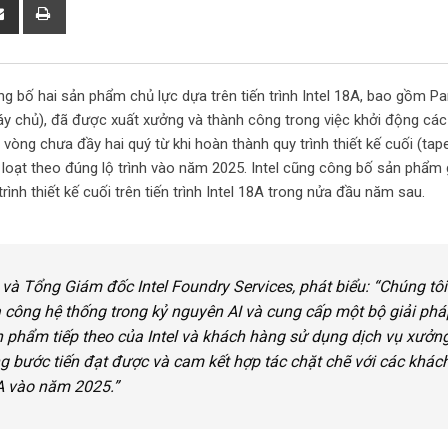
S
P
h
r
a
i
r
n
ng bố hai sản phẩm chủ lực dựa trên tiến trình Intel 18A, bao gồm P
e
t
 máy chủ), đã được xuất xưởng và thành công trong việc khởi động các
v
òng chưa đầy hai quý từ khi hoàn thành quy trình thiết kế cuối (tap
i
 loạt theo đúng lộ trình vào năm 2025. Intel cũng công bố sản phẩm
a
nh thiết kế cuối trên tiến trình Intel 18A trong nửa đầu năm sau.
E
m
a
i
 và Tổng Giám đốc Intel Foundry Services, phát biểu:
“Chúng tôi
l
 công hệ thống trong kỷ nguyên AI và cung cấp một bộ giải phá
ản phẩm tiếp theo của Intel và khách hàng sử dụng dịch vụ xưởn
g bước tiến đạt được và cam kết hợp tác chặt chẽ với các khác
8A vào năm 2025.”