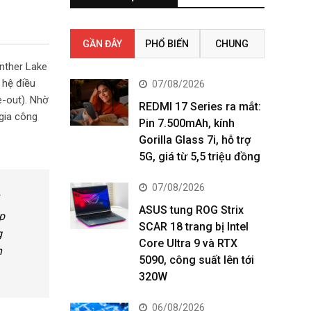
GẦN ĐÂY
PHỔ BIẾN
CHUNG
anther Lake
 hệ điều
07/08/2026
e-out). Nhờ
REDMI 17 Series ra mắt:
 gia công
Pin 7.500mAh, kính
Gorilla Glass 7i, hỗ trợ
5G, giá từ 5,5 triệu đồng
07/08/2026
ASUS tung ROG Strix
p
SCAR 18 trang bị Intel
g
Core Ultra 9 và RTX
h
5090, công suất lên tới
320W
06/08/2026