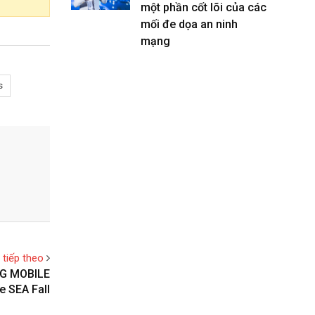
một phần cốt lõi của các
mối đe dọa an ninh
mạng
s
t tiếp theo
BG MOBILE
e SEA Fall