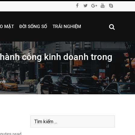
O MẬT
ĐỜI SỐNG SỐ
TRẢI NGHIỆM
thành công kinh doanh trong
inh
nutes read