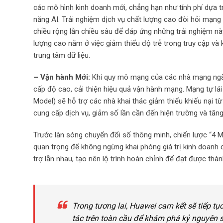
các mô hình kinh doanh mới, chẳng hạn như tính phí dựa t
năng AI. Trải nghiệm dịch vụ chất lượng cao đòi hỏi mạn
chiều rộng lẫn chiều sâu để đáp ứng những trải nghiệm n
lượng cao nằm ở việc giảm thiểu độ trễ trong truy cập và k
trung tâm dữ liệu.
– Vận hành Mới:
Khi quy mô mạng của các nhà mạng ngày c
cấp độ cao, cải thiện hiệu quả vận hành mạng. Mạng tự l
Model) sẽ hỗ trợ các nhà khai thác giảm thiểu khiếu nại từ
cung cấp dịch vụ, giảm số lần cần đến hiện trường và tăn
Trước làn sóng chuyển đổi số thông minh, chiến lược “4 M
quan trọng để không ngừng khai phóng giá trị kinh doanh 
trợ lẫn nhau, tạo nên lộ trình hoàn chỉnh để đạt được thà
Trong tương lai, Huawei cam kết sẽ tiếp t
tác trên toàn cầu để khám phá kỷ nguyên s