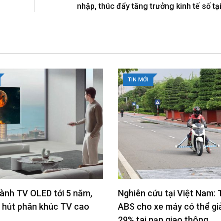
nhập, thúc đẩy tăng trưởng kinh tế số tạ
TIN MỚI
ứu tại Việt Nam: Trang bị
ASUS khởi động mùa Back
xe máy có thể giảm 22-
School 2026 với laptop AI
nạn giao thông
toàn diện và Touch ASUS