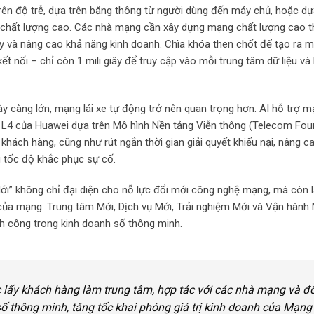
rên độ trễ, dựa trên băng thông từ người dùng đến máy chủ, hoặc dựa
g chất lượng cao. Các nhà mạng cần xây dựng mạng chất lượng cao 
ày và nâng cao khả năng kinh doanh. Chìa khóa then chốt để tạo ra 
ết nối – chỉ còn 1 mili giây để truy cập vào mỗi trung tâm dữ liệu và 
àng lớn, mạng lái xe tự động trở nên quan trọng hơn. AI hỗ trợ mạ
ái L4 của Huawei dựa trên Mô hình Nền tảng Viễn thông (Telecom Fou
 khách hàng, cũng như rút ngắn thời gian giải quyết khiếu nại, nâng c
g tốc độ khắc phục sự cố.
ới” không chỉ đại diện cho nỗ lực đổi mới công nghệ mạng, mà còn 
của mạng. Trung tâm Mới, Dịch vụ Mới, Trải nghiệm Mới và Vận hành
nh công trong kinh doanh số thông minh.
ục lấy khách hàng làm trung tâm, hợp tác với các nhà mạng và đố
ố thông minh, tăng tốc khai phóng giá trị kinh doanh của Mạng