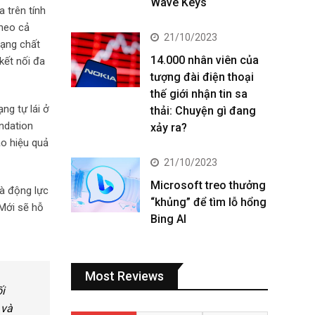
Wave Keys
 trên tính
theo cả
21/10/2023
mạng chất
14.000 nhân viên của
kết nối đa
tượng đài điện thoại
thế giới nhận tin sa
ng tự lái ở
thải: Chuyện gì đang
ndation
xảy ra?
ao hiệu quả
21/10/2023
Microsoft treo thưởng
là động lực
“khủng” để tìm lỗ hổng
 Mới sẽ hỗ
Bing AI
Most Reviews
i
 và