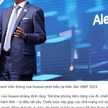
nh Viễn thông của Huawei phát biểu tại Diễn đàn UBBF 2024.
ủa Huawei khẳng định rằng: “Để khai phóng tiềm năng của AI, chiến
 hành Mới – là điều tất yếu. Chiến lược này giúp các nhà mạng mở r
h tranh, đồng thời tối ưu hóa vận hành và bảo trì mạng để đạt được 