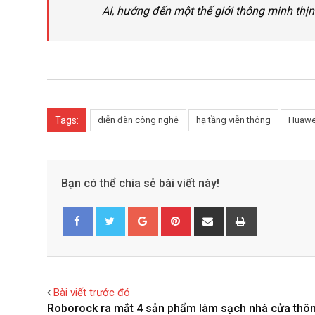
AI, hướng đến một thế giới thông minh thị
Tags:
diễn đàn công nghệ
hạ tầng viễn thông
Huawe
Bạn có thể chia sẻ bài viết này!
G
P
S
P
o
i
h
r
Facebook
Twitter
o
n
a
i
g
t
r
n
l
e
e
t
Bài viết trước đó
e
r
v
Roborock ra mắt 4 sản phẩm làm sạch nhà cửa thô