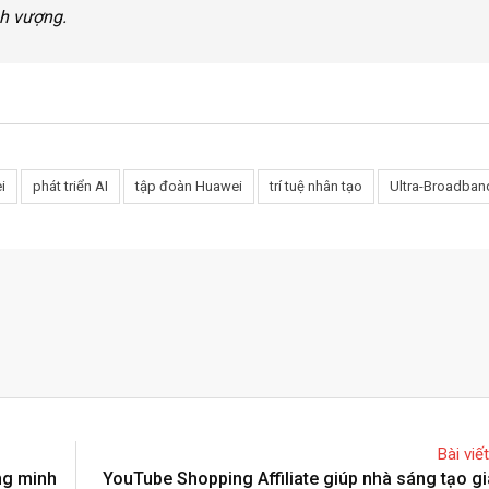
nh vượng.
i
phát triển AI
tập đoàn Huawei
trí tuệ nhân tạo
Ultra-Broadban
Bài viế
ng minh
YouTube Shopping Affiliate giúp nhà sáng tạo gi