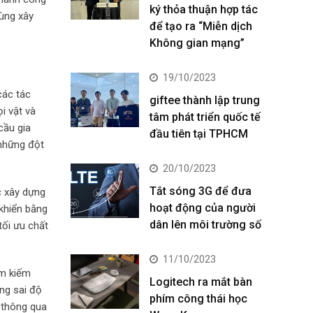
ký thỏa thuận hợp tác
cùng xây
để tạo ra “Miễn dịch
Không gian mạng”
19/10/2023
các tác
giftee thành lập trung
i vật và
tâm phát triển quốc tế
cầu gia
đầu tiên tại TPHCM
 những đột
20/10/2023
Tắt sóng 3G để đưa
c xây dựng
hoạt động của người
 khiển bằng
dân lên môi trường số
tối ưu chất
11/10/2023
ìm kiếm
Logitech ra mắt bàn
ng sai độ
phím công thái học
 thông qua