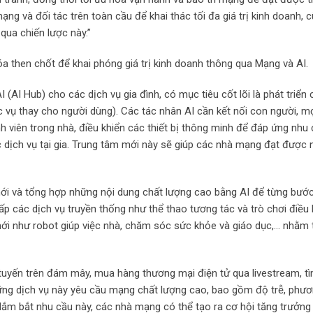
g và đối tác trên toàn cầu để khai thác tối đa giá trị kinh doanh, 
qua chiến lược này.”
hóa then chốt để khai phóng giá trị kinh doanh thông qua Mạng và AI.
(AI Hub) cho các dịch vụ gia đình, có mục tiêu cốt lõi là phát triển 
vụ thay cho người dùng). Các tác nhân AI cần kết nối con người, mọ
viên trong nhà, điều khiển các thiết bị thông minh để đáp ứng nhu 
c dịch vụ tại gia. Trung tâm mới này sẽ giúp các nhà mạng đạt được
i và tổng hợp những nội dung chất lượng cao bằng AI để từng bướ
cấp các dịch vụ truyền thống như thể thao tương tác và trò chơi điều
ới như robot giúp việc nhà, chăm sóc sức khỏe và giáo dục,… nhằm 
tuyến trên đám mây, mua hàng thương mại điện tử qua livestream, t
Những dịch vụ này yêu cầu mạng chất lượng cao, bao gồm độ trễ, phươ
Nắm bắt nhu cầu này, các nhà mạng có thể tạo ra cơ hội tăng trưởng