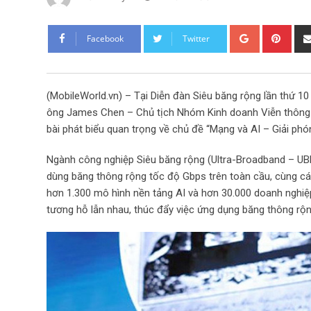
G
P
Facebook
Twitter
o
i
o
n
g
t
(MobileWorld.vn) – Tại Diễn đàn Siêu băng rộng lần thứ 1
l
e
ông James Chen – Chủ tịch Nhóm Kinh doanh Viễn thông 
e
r
bài phát biểu quan trọng về chủ đề “Mạng và AI – Giải phóng
+
e
s
Ngành công nghiệp Siêu băng rộng (Ultra-Broadband – UBB)
t
dùng băng thông rộng tốc độ Gbps trên toàn cầu, cùng các
hơn 1.300 mô hình nền tảng AI và hơn 30.000 doanh nghiệp
tương hỗ lẫn nhau, thúc đẩy việc ứng dụng băng thông rộn