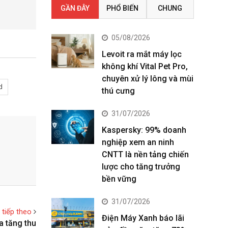
GẦN ĐÂY
PHỔ BIẾN
CHUNG
05/08/2026
Levoit ra mắt máy lọc
không khí Vital Pet Pro,
chuyên xử lý lông và mùi
d
thú cưng
31/07/2026
Kaspersky: 99% doanh
nghiệp xem an ninh
CNTT là nền tảng chiến
lược cho tăng trưởng
bền vững
31/07/2026
t tiếp theo
Điện Máy Xanh báo lãi
a tăng thu