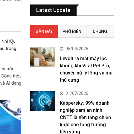
Latest Update
GẦN ĐÂY
PHỔ BIẾN
CHUNG
 Nhĩ Kỳ,
ầu trong
05/08/2026
Levoit ra mắt máy lọc
không khí Vital Pet Pro,
u người
chuyên xử lý lông và mùi
 Đồng thời,
thú cưng
 và AI đang
31/07/2026
Kaspersky: 99% doanh
nghiệp xem an ninh
CNTT là nền tảng chiến
lược cho tăng trưởng
bền vững