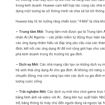
trong kinh doanh. Huawei cam kết hợp tác cùng các nhà mạn
dựng một tương lai số thông minh và chia sẻ lợi ích thông 
Huawei bày tỏ tin tưởng rằng chiến lược “4 Mới” là chìa k
– Trung tâm Mới:
Trung tâm mới được gọi là Trung tâm AI 
nhân AI (AI Agents – các phần mềm tự động thực hiện tác 
các ứng dụng nhằm hiểu và đáp ứng yêu cầu của các thành 
đình, kết nối các ứng dụng AI để mở rộng giới hạn cho cá
phá kinh doanh trong thị trường hộ gia đình.
– Dịch vụ Mới:
Các nhà mạng cần tạo ra những dịch vụ mớ
hệ sinh thái ứng dụng AI cho gia đình. AI không chỉ nâng 
chuyển động, mà còn sáng tạo nên các dịch vụ gia đình m
lượng cuộc sống.
– Trải nghiệm Mới
: Các dịch vụ mới như chơi game trực 
bằng hình ảnh và video với AI… đang liên tục xuất hiện. 
trễ, băng thông từ máy chủ đến người dùng và ngược lại. 