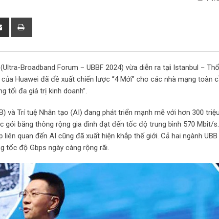
S
P
h
r
a
i
r
n
0 (Ultra-Broadband Forum – UBBF 2024) vừa diễn ra tạ
i
Istanbul – Thổ
e
t
của Huawei đã đề xuất chiến lược “4 Mới” cho các nhà mạng toàn c
v
 tối đa giá trị kinh doanh”.
i
a
 và Trí tuệ Nhân tạo (AI) đang phát triển mạnh mẽ với hơn 300 triệ
E
 gói băng thông rộng gia đình đạt đến tốc độ trung bình 570 Mbit/s.
m
 liên quan đến AI cũng đã xuất hiện khắp thế giới. Cả hai ngành UBB
a
g tốc độ Gbps ngày càng rộng rãi.
i
l