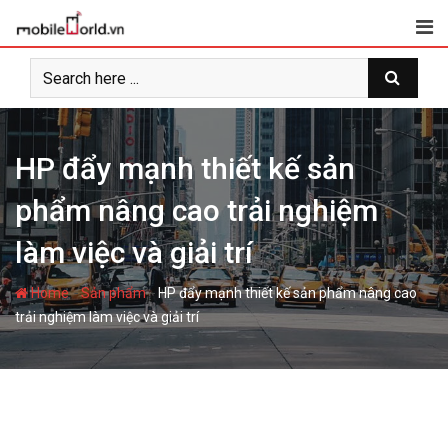
S
k
i
p
t
o
c
HP đẩy mạnh thiết kế sản
o
phẩm nâng cao trải nghiệm
n
t
làm việc và giải trí
e
n
-
-
Home
Sản phẩm
HP đẩy mạnh thiết kế sản phẩm nâng cao
t
trải nghiệm làm việc và giải trí