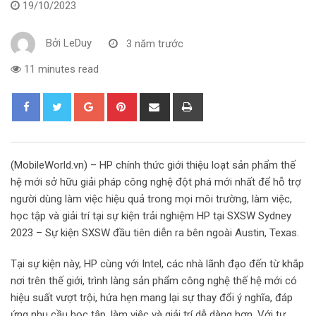
19/10/2023
Bởi
LeDuy
3 năm trước
11 minutes read
G
P
S
P
o
i
h
r
o
n
a
i
g
t
r
n
(MobileWorld.vn) – HP chính thức giới thiệu loạt sản phẩm thế
l
e
e
t
hệ mới sở hữu giải pháp công nghệ đột phá mới nhất để hỗ trợ
e
r
v
người dùng làm việc hiệu quả trong mọi môi trường, làm việc,
+
e
i
học tập và giải trí tại sự kiện trải nghiệm HP tại SXSW Sydney
s
a
2023 – Sự kiện SXSW đầu tiên diễn ra bên ngoài Austin, Texas.
t
E
m
Tại sự kiện này, HP cùng với Intel, các nhà lãnh đạo đến từ khắp
a
nơi trên thế giới, trình làng sản phẩm công nghệ thế hệ mới có
i
hiệu suất vượt trội, hứa hẹn mang lại sự thay đổi ý nghĩa, đáp
l
ứng nhu cầu học tập, làm việc và giải trí dễ dàng hơn. Với tư