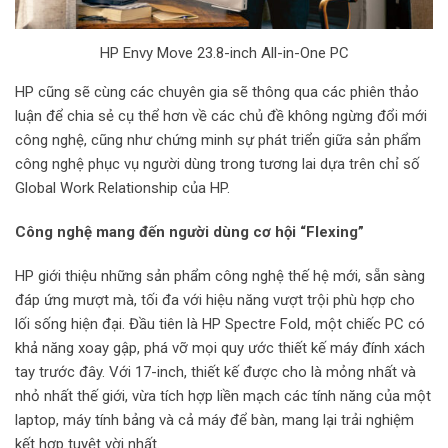
HP Envy Move 23.8-inch All-in-One PC
HP cũng sẽ cùng các chuyên gia sẽ thông qua các phiên thảo
luận để chia sẻ cụ thể hơn về các chủ đề không ngừng đổi mới
công nghệ, cũng như chứng minh sự phát triển giữa sản phẩm
công nghệ phục vụ người dùng trong tương lai dựa trên chỉ số
Global Work Relationship của HP.
Công nghệ mang đến người dùng cơ hội “Flexing”
HP giới thiệu những sản phẩm công nghệ thế hệ mới, sẵn sàng
đáp ứng mượt mà, tối đa với hiệu năng vượt trội phù hợp cho
lối sống hiện đại. Đầu tiên là HP Spectre Fold, một chiếc PC có
khả năng xoay gập, phá vỡ mọi quy ước thiết kế máy đính xách
tay trước đây. Với 17-inch, thiết kế được cho là mỏng nhất và
nhỏ nhất thế giới, vừa tích hợp liền mạch các tính năng của một
laptop, máy tính bảng và cả máy để bàn, mang lại trải nghiệm
kết hợp tuyệt vời nhất.