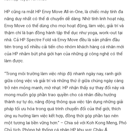
HP cũng ra mắt HP Envy Move All-in-One, là chiếc máy tính đa
năng duy nhất có thể di chuyển dễ dàng. Nhờ tính linh hoạt này,
Envy Move có thể dùng cho mọi hoạt động, làm việc, giải trí và
thậm chí là bạn đồng hành tập thể dục như yoga, work-out tại
nhà. Cả HP Spectre Fold và Envy Move đều là sản phẩm đầu
tiên trong số nhiều cải tiến cho nhóm khách hàng cá nhân mới
của HP nhằm bứt phá giới hạn của những gì công nghệ có thể
làm được.
“Trong môi trường làm việc nhịp độ nhanh ngày nay, ranh giới
giữa công việc và giải trí và những thứ ở giữa chúng ngày càng
trở nên mỏng manh, mờ nhạt. HP nhận thấy sự thay đổi này và
mong muốn góp phần trao quyền cho cá nhân điều hướng
thành sự tự do, năng động thông qua việc tận dụng những giải
pháp tối ưu hóa trong quá trình chuyển đổi của thế giới, thích
ứng xu hướng làm việc kết hợp, đồng thời góp phần tạo nên
một tương lai bền vững hơn.” – Chia sẻ với Koh Kong Meng, Phó
Chủ tịch, Phòng hệ thống cá nhân HP khu vực Châu Á.