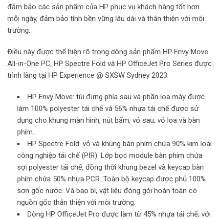
đảm bảo các sản phẩm của HP phục vụ khách hàng tốt hơn
mỗi ngày, đảm bảo tính bền vững lâu dài và thân thiện với môi
trường.
Điều này được thể hiện rõ trong dòng sản phẩm HP Envy Move
All-in-One PC, HP Spectre Fold và HP OfficeJet Pro Series được
trình làng tại HP Experience @ SXSW Sydney 2023:
HP Envy Move: túi đựng phía sau và phần loa máy được
làm 100% polyester tái chế và 56% nhựa tái chế được sử
dụng cho khung màn hình, nút bấm, vỏ sau, vỏ loa và bàn
phím.
HP Spectre Fold: vỏ và khung bàn phím chứa 90% kim loại
công nghiệp tái chế (PIR). Lớp bọc module bàn phím chứa
sợi polyester tái chế, đồng thời khung bezel và keycap bàn
phím chứa 50% nhựa PCR. Toàn bộ keycap được phủ 100%
sơn gốc nước. Và bao bì, vật liệu đóng gói hoàn toàn có
nguồn gốc thân thiện với môi trường.
Dòng HP OfficeJet Pro được làm từ 45% nhựa tái chế, với