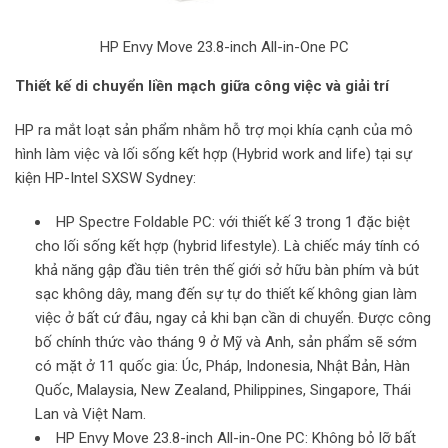
HP Envy Move 23.8-inch All-in-One PC
Thiết kế di chuyển liền mạch giữa công việc và giải trí
HP ra mắt loạt sản phẩm nhằm hỗ trợ mọi khía cạnh của mô
hình làm việc và lối sống kết hợp (Hybrid work and life) tại sự
kiện HP-Intel SXSW Sydney:
HP Spectre Foldable PC: với thiết kế 3 trong 1 đặc biệt
cho lối sống kết hợp (hybrid lifestyle). Là chiếc máy tính có
khả năng gập đầu tiên trên thế giới sở hữu bàn phím và bút
sạc không dây, mang đến sự tự do thiết kế không gian làm
việc ở bất cứ đâu, ngay cả khi bạn cần di chuyển. Được công
bố chính thức vào tháng 9 ở Mỹ và Anh, sản phẩm sẽ sớm
có mặt ở 11 quốc gia: Úc, Pháp, Indonesia, Nhật Bản, Hàn
Quốc, Malaysia, New Zealand, Philippines, Singapore, Thái
Lan và Việt Nam.
HP Envy Move 23.8-inch All-in-One PC: Không bỏ lỡ bất