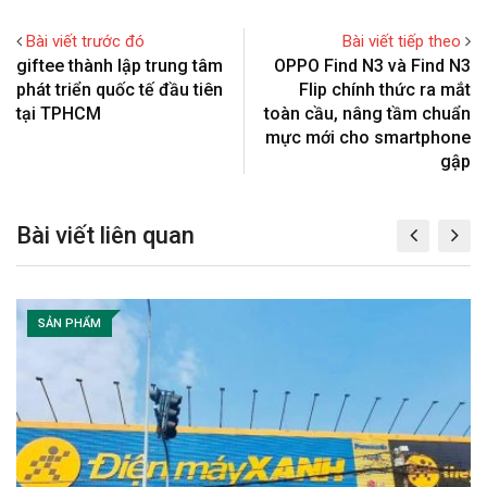
g
t
r
n
l
e
e
t
Bài viết trước đó
Bài viết tiếp theo
e
r
v
giftee thành lập trung tâm
OPPO Find N3 và Find N3
+
e
i
phát triển quốc tế đầu tiên
Flip chính thức ra mắt
s
a
tại TPHCM
toàn cầu, nâng tầm chuẩn
t
E
mực mới cho smartphone
m
gập
a
i
Bài viết liên quan
l
SẢN PHẨM