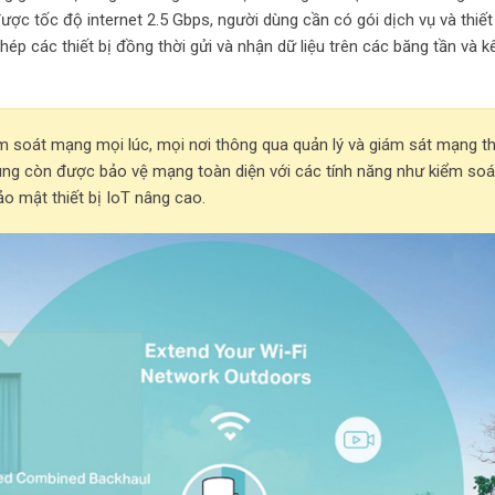
ợc tốc độ internet 2.5 Gbps, người dùng cần có gói dịch vụ và thiết
phép các thiết bị đồng thời gửi và nhận dữ liệu trên các băng tần và 
m soát mạng mọi lúc, mọi nơi thông qua quản lý và giám sát mạng th
ùng còn được bảo vệ mạng toàn diện với các tính năng như kiểm soá
o mật thiết bị IoT nâng cao.