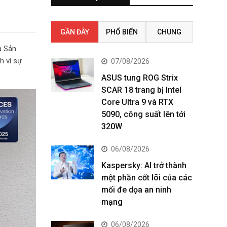
GẦN ĐÂY
PHỔ BIẾN
CHUNG
à Sản
h vì sự
07/08/2026
ASUS tung ROG Strix
SCAR 18 trang bị Intel
Core Ultra 9 và RTX
5090, công suất lên tới
320W
06/08/2026
Kaspersky: AI trở thành
một phần cốt lõi của các
mối đe dọa an ninh
mạng
06/08/2026