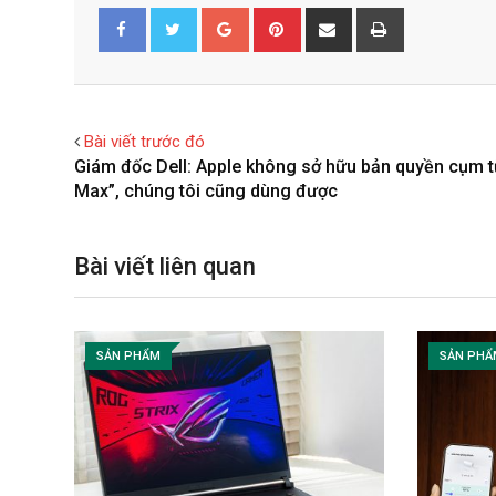
G
P
S
P
o
i
h
r
Facebook
Twitter
o
n
a
i
g
t
r
n
l
e
e
t
Bài viết trước đó
e
r
v
Giám đốc Dell: Apple không sở hữu bản quyền cụm t
+
e
i
Max”, chúng tôi cũng dùng được
s
a
t
E
m
Bài viết liên quan
a
i
l
SẢN PHẨM
SẢN PHẨ