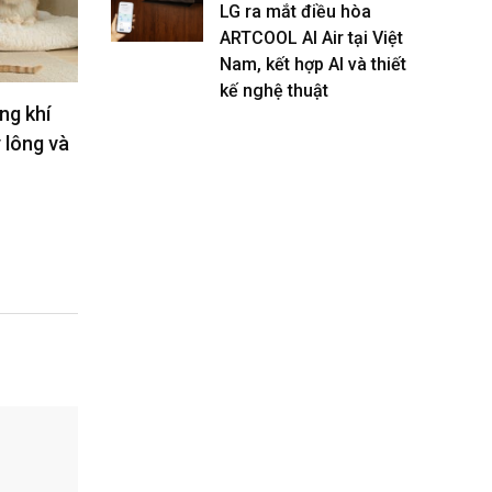
LG ra mắt điều hòa
ARTCOOL AI Air tại Việt
Nam, kết hợp AI và thiết
kế nghệ thuật
a đầu
LG bảo hành TV OLED tới 5 năm,
ASUS
ợt
tăng sức hút phân khúc TV cao
tran
cấp
5090
30/07/2026
07