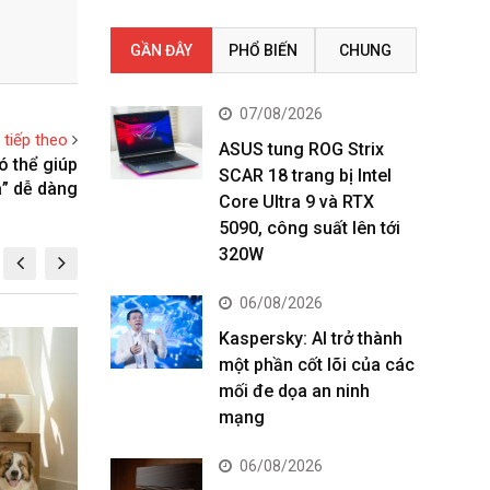
GẦN ĐÂY
PHỔ BIẾN
CHUNG
07/08/2026
t tiếp theo
ASUS tung ROG Strix
ó thể giúp
SCAR 18 trang bị Intel
” dễ dàng
Core Ultra 9 và RTX
5090, công suất lên tới
320W
06/08/2026
Kaspersky: AI trở thành
SẢN PHẨM
SẢ
một phần cốt lõi của các
mối đe dọa an ninh
mạng
06/08/2026