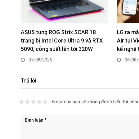
LG ra mắt điều hòa ARTCOOL AI
Levoit r
RTX
Air tại Việt Nam, kết hợp AI và thiết
Vital Pet
kế nghệ thuật
mùi thú 
06/08/2026
05/08/
Trả lời
Email của bạn sẽ không được hiển thị công