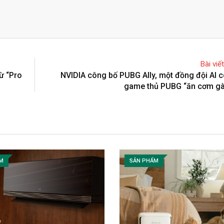
Bài viế
ừ “Pro
NVIDIA công bố PUBG Ally, một đồng đội AI c
game thủ PUBG “ăn cơm gà
M
SẢN PHẨM