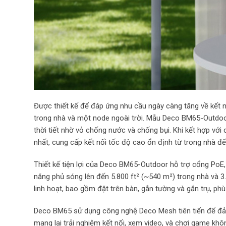
Được thiết kế để đáp ứng nhu cầu ngày càng tăng về kết 
trong nhà và một node ngoài trời. Mẫu Deco BM65-Outdoor
thời tiết nhờ vỏ chống nước và chống bụi. Khi kết hợp v
nhất, cung cấp kết nối tốc độ cao ổn định từ trong nhà đến
Thiết kế tiện lợi của Deco BM65-Outdoor hỗ trợ cổng PoE,
năng phủ sóng lên đến 5.800 ft² (~540 m²) trong nhà và 3.00
linh hoạt, bao gồm đặt trên bàn, gắn tường và gắn trụ, phù
Deco BM65 sử dụng công nghệ Deco Mesh tiên tiến để đảm
mang lại trải nghiệm kết nối, xem video, và chơi game kh