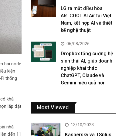
LG ra mắt điều hòa
ARTCOOL AI Air tại Việt
Nam, kết hợp AI và thiết
kế nghệ thuật
06/08/2026
Dropbox tăng cường hệ
sinh thái AI, giúp doanh
ồm hai node
nghiệp khai thác
iều kiện
ChatGPT, Claude và
-Fi thống
Gemini hiệu quả hơn
 có khả
họn lắp đặt
Most Viewed
13/10/2023
ài nhà,
 lên đến 11
Kaspersky và TSplus