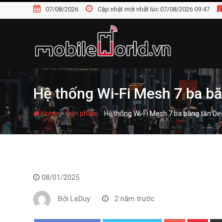
S
07/08/2026
Cập nhật mới nhất lúc 07/08/2026 09:47
k
i
p
t
o
c
o
Hệ thống Wi-Fi Mesh 7 ba bă
n
t
-
-
Home
Sản phẩm
Hệ thống Wi-Fi Mesh 7 ba băng tần De
e
n
t
08/01/2025
Bởi
LeDuy
2 năm trước