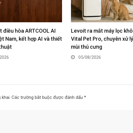
a mắt máy lọc không khí
Điện Máy Xanh báo lãi nử
 Pro, chuyên xử lý lông và
năm tăng 73%, vốn hóa vư
cưng
100.000 tỷ đồng
2026
31/07/2026
 khai.
Các trường bắt buộc được đánh dấu
*