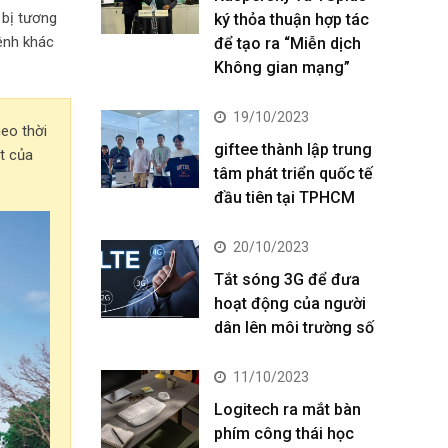
 bị tương
ký thỏa thuận hợp tác
kênh khác
để tạo ra “Miễn dịch
Không gian mạng”
19/10/2023
eo thời
giftee thành lập trung
t của
tâm phát triển quốc tế
đầu tiên tại TPHCM
20/10/2023
Tắt sóng 3G để đưa
hoạt động của người
dân lên môi trường số
11/10/2023
Logitech ra mắt bàn
phím công thái học