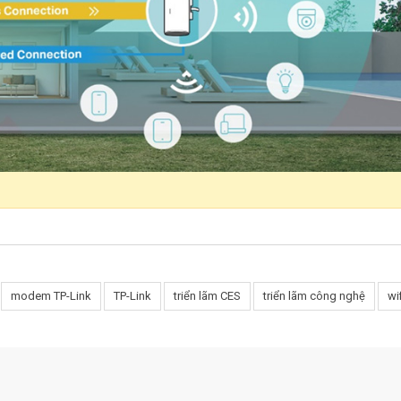
modem TP-Link
TP-Link
triển lãm CES
triển lãm công nghệ
wi