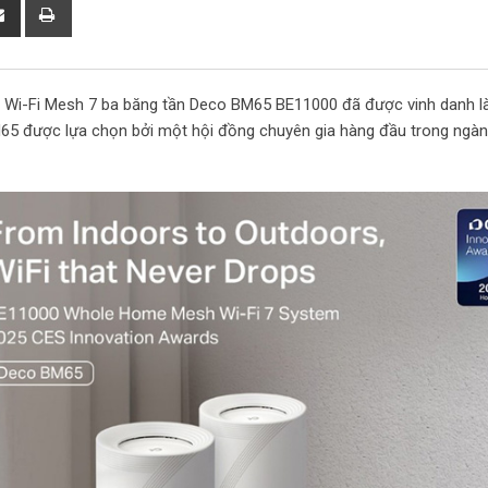
S
P
h
r
a
i
r
n
g Wi-Fi Mesh 7 ba băng tần Deco BM65 BE11000 đã được vinh danh l
e
t
65 được lựa chọn bởi một hội đồng chuyên gia hàng đầu trong ngàn
v
i
a
E
m
a
i
l