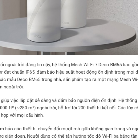
nối ngoài trời đáng tin cậy, hệ thống Mesh Wi-Fi 7 Deco BM65 bao g
 đạt chuẩn IP65, đảm bảo hiệu suất hoạt động ổn định trong mọi đ
ới các mẫu Deco BM65 trong nhà, sản phẩm tạo ra một mạng Mesh Wi
 ngoài trời.
 giúp việc lắp đặt dễ dàng và đảm bảo nguồn điện ổn định. Hệ thống
0 ft² (~280 m²) ngoài trời, hỗ trợ tới 200 thiết bị kết nối. Các tùy c
 hợp với mọi cấu hình.
 bảo các thiết bị chuyển đổi mượt mà giữa không gian trong và ngo
ông gián đoạn. Người dùng có thể tận hưởng tốc độ Wi-Fi ba băng tần