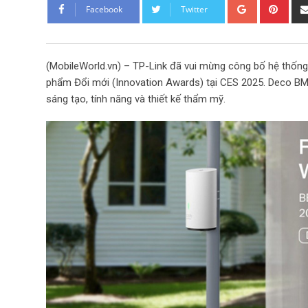
G
P
Facebook
Twitter
o
i
o
n
g
t
(MobileWorld.vn) – TP-Link đã vui mừng công bố hệ thốn
l
e
phẩm Đổi mới (Innovation Awards) tại CES 2025. Deco BM
e
r
sáng tạo, tính năng và thiết kế thẩm mỹ.
+
e
s
t