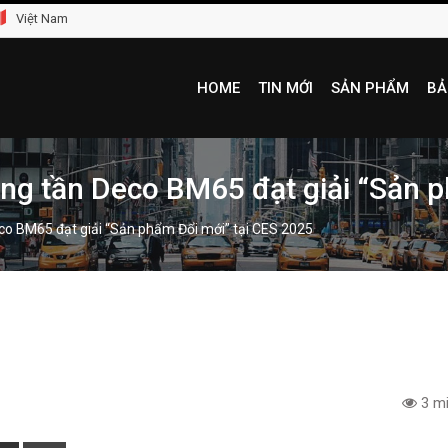
Việt Nam
HOME
TIN MỚI
SẢN PHẨM
BẢ
ng tần Deco BM65 đạt giải “Sản p
co BM65 đạt giải “Sản phẩm Đổi mới” tại CES 2025
3 mi