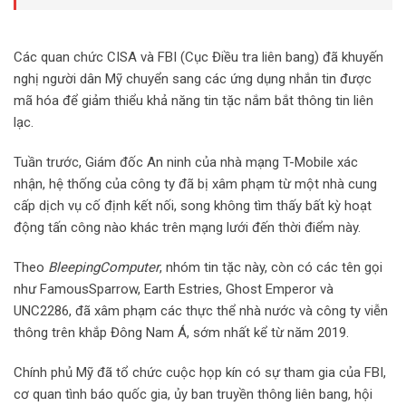
Các quan chức CISA và FBI (Cục Điều tra liên bang) đã khuyến
nghị người dân Mỹ chuyển sang các ứng dụng nhắn tin được
mã hóa để giảm thiểu khả năng tin tặc nắm bắt thông tin liên
lạc.
Tuần trước, Giám đốc An ninh của nhà mạng T-Mobile xác
nhận, hệ thống của công ty đã bị xâm phạm từ một nhà cung
cấp dịch vụ cố định kết nối, song không tìm thấy bất kỳ hoạt
động tấn công nào khác trên mạng lưới đến thời điểm này.
Theo
BleepingComputer
, nhóm tin tặc này, còn có các tên gọi
như FamousSparrow, Earth Estries, Ghost Emperor và
UNC2286, đã xâm phạm các thực thể nhà nước và công ty viễn
thông trên khắp Đông Nam Á, sớm nhất kể từ năm 2019.
Chính phủ Mỹ đã tổ chức cuộc họp kín có sự tham gia của FBI,
cơ quan tình báo quốc gia, ủy ban truyền thông liên bang, hội