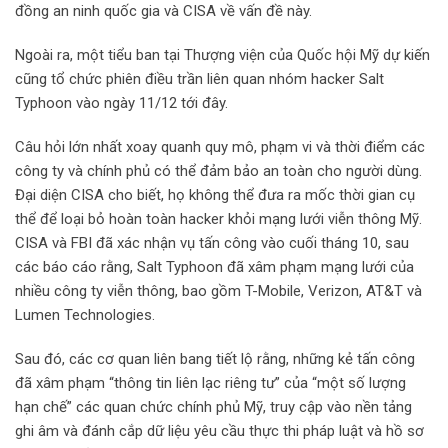
đồng an ninh quốc gia và CISA về vấn đề này.
Ngoài ra, một tiểu ban tại Thượng viện của Quốc hội Mỹ dự kiến
cũng tổ chức phiên điều trần liên quan nhóm hacker Salt
Typhoon vào ngày 11/12 tới đây.
Câu hỏi lớn nhất xoay quanh quy mô, phạm vi và thời điểm các
công ty và chính phủ có thể đảm bảo an toàn cho người dùng.
Đại diện CISA cho biết, họ không thể đưa ra mốc thời gian cụ
thể để loại bỏ hoàn toàn hacker khỏi mạng lưới viễn thông Mỹ.
CISA và FBI đã xác nhận vụ tấn công vào cuối tháng 10, sau
các báo cáo rằng, Salt Typhoon đã xâm phạm mạng lưới của
nhiều công ty viễn thông, bao gồm T-Mobile, Verizon, AT&T và
Lumen Technologies.
Sau đó, các cơ quan liên bang tiết lộ rằng, những kẻ tấn công
đã xâm phạm “thông tin liên lạc riêng tư” của “một số lượng
hạn chế” các quan chức chính phủ Mỹ, truy cập vào nền tảng
ghi âm và đánh cắp dữ liệu yêu cầu thực thi pháp luật và hồ sơ