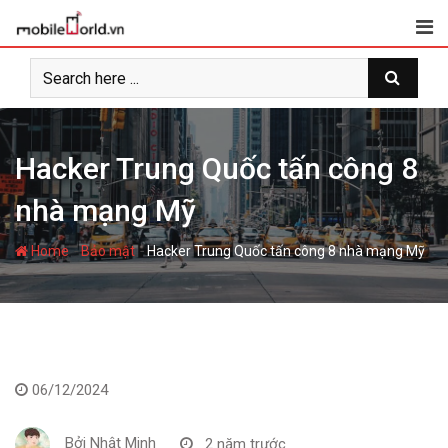
S
k
i
p
t
o
c
Hacker Trung Quốc tấn công 8
o
nhà mạng Mỹ
n
t
-
-
e
Home
Bảo mật
Hacker Trung Quốc tấn công 8 nhà mạng Mỹ
n
t
06/12/2024
Bởi
Nhật Minh
2 năm trước