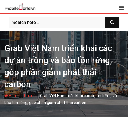
S
k
i
p
t
o
c
Grab Việt Nam triển khai các
o
dự án trồng và bảo tồn rừng,
n
t
góp phần giảm phát thải
e
n
carbon
t
-
-
Home
Tin mới
Grab Việt Nam triển khai các dự án trồng và
bảo tồn rừng, góp phần giảm phát thải carbon