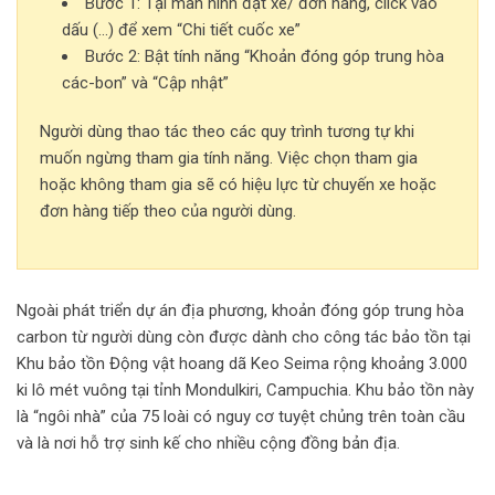
Bước 1: Tại màn hình đặt xe/ đơn hàng, click vào
dấu (…) để xem “Chi tiết cuốc xe”
Bước 2: Bật tính năng
“Khoản đóng góp trung hòa
các-bon” và “Cập nhật”
Người dùng thao tác theo các quy trình tương tự khi
muốn ngừng tham gia tính năng. Việc chọn tham gia
hoặc không tham gia sẽ có hiệu lực từ chuyến xe hoặc
đơn hàng tiếp theo của người dùng.
Ngoài phát triển dự án địa phương, khoản đóng góp trung hòa
carbon từ người dùng còn được dành cho công tác bảo tồn tại
Khu bảo tồn Động vật hoang dã Keo Seima rộng khoảng 3.000
ki lô mét vuông tại tỉnh Mondulkiri, Campuchia. Khu bảo tồn này
là “ngôi nhà” của 75 loài có nguy cơ tuyệt chủng trên toàn cầu
và là nơi hỗ trợ sinh kế cho nhiều cộng đồng bản địa.