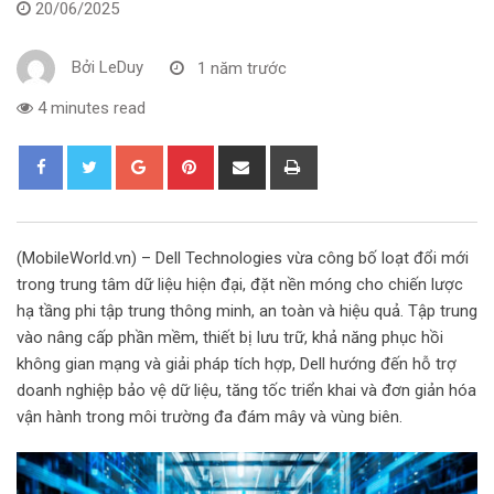
20/06/2025
Bởi
LeDuy
1 năm trước
4 minutes read
G
P
S
P
o
i
h
r
o
n
a
i
g
t
r
n
(MobileWorld.vn) – Dell Technologies vừa công bố loạt đổi mới
l
e
e
t
trong trung tâm dữ liệu hiện đại, đặt nền móng cho chiến lược
e
r
v
hạ tầng phi tập trung thông minh, an toàn và hiệu quả. Tập trung
+
e
i
vào nâng cấp phần mềm, thiết bị lưu trữ, khả năng phục hồi
s
a
không gian mạng và giải pháp tích hợp, Dell hướng đến hỗ trợ
t
E
doanh nghiệp bảo vệ dữ liệu, tăng tốc triển khai và đơn giản hóa
m
vận hành trong môi trường đa đám mây và vùng biên.
a
i
l