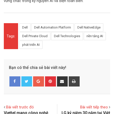
vững chắc trong kỷ nguyên AI và điện toán biên.
Dell
Dell Automation Platform
Dell NativeEdge
Tags:
Dell Private Cloud
Dell Technologies
nền tảng AI
phát triển AI
Bạn có thể chia sẻ bài viết này!
G
P
S
P
o
i
h
r
o
n
a
i
g
t
r
n
l
e
e
t
Bài viết trước đó
Bài viết tiếp theo
e
r
v
Viettel mang công nghệ
LG kỷ niệm 30 năm tại Việt