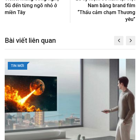
+
e
i
5G đến từng ngõ nhỏ ở
Nam bằng brand film
s
a
miền Tây
“Thấu cảm chạm Thương
t
E
yêu”
m
a
Bài viết liên quan
i
l
TIN MỚI