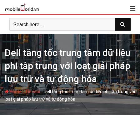
S
k
i
p
t
o
c
Dell tăng tốc trung tâm dữ liệu
o
phi tập trung với loạt giải pháp
n
t
lưu trữ và tự động hóa
e
n
-
-
Home
Tin mới
Dell tăng tốc trung tâm dữ liệu phi tập trung với
t
loạt giải pháp lưu trữ và tự động hóa