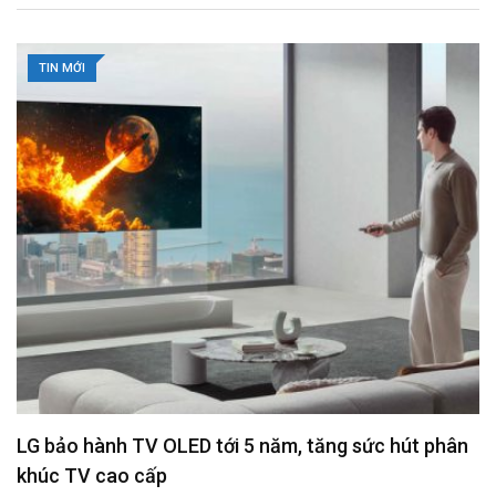
l
TIN MỚI
LG bảo hành TV OLED tới 5 năm, tăng sức hút phân
khúc TV cao cấp