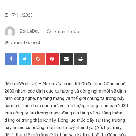
17/11/2023
Bởi
LeDuy
3 năm trước
7 minutes read
G
P
S
P
o
i
h
r
o
n
a
i
g
t
r
n
(MobileWorld.vn) – Nokia vừa công bố Chiến lược Công nghệ
l
e
e
t
2030 nhằm xác định các xu hướng và công nghệ mới sẽ định
e
r
v
hình công nghệ, hạ tầng mạng và thế giới chúng ta trong bảy
+
e
i
năm tới. Theo báo cáo mới về Lưu lượng mạng toàn cầu 2030
s
a
của công ty, lưu lượng mạng đang gia tăng và sẽ tăng thêm
t
E
đáng kể trong thập kỷ này. Động lực thúc đẩy sự tăng trưởng
m
này là các xu hướng mới như trí tuệ nhân tạo (AI), học máy
a
(ML), thực tế mở rộng (XR), bản sao kỹ thuật số, tự động hóa