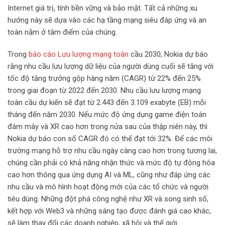
Internet giá trị, tính bền vững và bảo mật. Tất cả những xu
hướng này sẽ dựa vào các hạ tầng mạng siêu đáp ứng và an
toàn nằm ở tâm điểm của chúng.
Trong
báo cáo Lưu lượng mạng toàn
cầu 2030, Nokia dự báo
rằng nhu cầu lưu lượng dữ liệu của người dùng cuối sẽ tăng với
tốc độ tăng trưởng gộp hàng năm (CAGR) từ 22% đến 25%
trong giai đoạn từ 2022 đến 2030. Nhu cầu lưu lượng mạng
toàn cầu dự kiến sẽ đạt từ 2.443 đến 3.109 exabyte (EB) mỗi
tháng đến năm 2030. Nếu mức độ ứng dụng game điện toán
đám mây và XR cao hơn trong nửa sau của thập niên này, thì
Nokia dự báo con số CAGR đó có thể đạt tới 32%. Để các môi
trường mạng hỗ trợ nhu cầu ngày càng cao hơn trong tương lai,
chúng cần phải có khả năng nhận thức và mức độ tự động hóa
cao hơn thông qua ứng dụng AI và ML, cũng như đáp ứng các
nhu cầu và mô hình hoạt động mới của các tổ chức và người
tiêu dùng. Những đột phá công nghệ như XR và song sinh số,
kết hợp với Web3 và những sáng tạo được đánh giá cao khác,
sẽ làm thay đổi các doanh nghiệp, xã hội và thế giới.