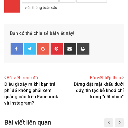
viễn thông toàn cầu
Bạn có thể chia sẻ bài viết này!
G
P
S
P
o
i
h
r
o
n
a
i
g
t
r
n
l
e
e
t
Bài viết trước đó
Bài viết tiếp theo
e
r
v
Điều gì xảy ra khi bạn trả
Đừng đặt mật khẩu dưới
+
e
i
phí để không phải xem
đây, tin tặc bẻ khoá chỉ
s
a
quảng cáo trên Facebook
trong “nốt nhạc”
t
E
và Instagram?
m
a
Bài viết liên quan
i