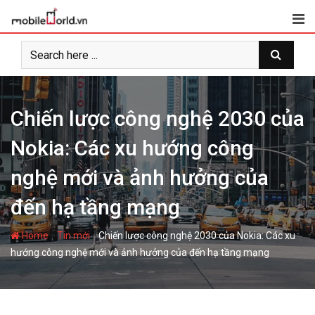
S
k
i
p
t
o
c
Chiến lược công nghệ 2030 của
o
Nokia: Các xu hướng công
n
t
nghệ mới và ảnh hưởng của
e
n
đến hạ tầng mạng
t
-
-
Home
Tin mới
Chiến lược công nghệ 2030 của Nokia: Các xu
hướng công nghệ mới và ảnh hưởng của đến hạ tầng mạng