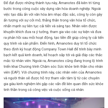
Để đạt được những thành tựu này, Amanotes đã kiên trì từng
bước trong công cuộc xây dựng văn hóa doanh nghiệp. Ngoài
việc tạo dấu ấn với văn hóa âm nhạc đặc sắc, công ty còn gây
ấn tượng với sự cởi mở, thẳng thắn trong văn hóa tổ chức,
nhấn mạnh sự liên tục cải tiến và sáng tạo. Nhân viên được
khuyến khích đưa ra ý tưởng, tham gia vào các sự kiện và đưa
ra phản hồi sau mỗi hoạt động, tạo tiền đề giúp công ty cải tiến
quy trình và sản phẩm. Điển hình, Amanotes duy trì tổ chức
theo định kỳ hoạt động Company Town Hall để trình bày minh
bạch kết quả kinh doanh, kế hoạch sắp tới và giải đáp các thắc
mắc từ nhân viên. Ngoài ra, Amanotes cũng đang trong lộ trình
triển khai Chương trình Chăm sóc Sức khỏe tinh thần cho nhân
viên (EAP). Với chương trình này, các nhân viên của Amanotes
và người thân sẽ được hỗ trợ tham vấn tâm lý từ các chuyên
gia giàu kinh nghiệm khi gặp các vấn đề liên quan đến sức khỏe
tinh thần trong cả công việc và cuộc sống cá nhân.