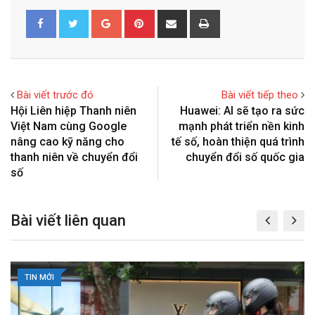
G
P
S
P
o
i
h
r
o
n
a
i
g
t
r
n
l
e
e
t
Bài viết trước đó
Bài viết tiếp theo
e
r
v
Hội Liên hiệp Thanh niên
Huawei: AI sẽ tạo ra sức
+
e
i
Việt Nam cùng Google
mạnh phát triển nền kinh
s
a
nâng cao kỹ năng cho
tế số, hoàn thiện quá trình
t
E
thanh niên về chuyển đổi
chuyển đổi số quốc gia
m
số
a
i
Bài viết liên quan
l
TIN MỚI