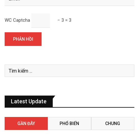
WC Captcha
− 3 = 3
Latest Update
GẦN ĐÂY
PHỔ BIẾN
CHUNG