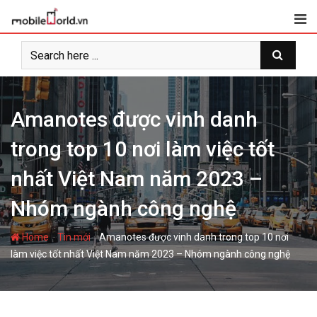
S
k
i
p
t
o
c
Amanotes được vinh danh
o
trong top 10 nơi làm việc tốt
n
t
nhất Việt Nam năm 2023 –
e
n
Nhóm ngành công nghệ
t
-
-
Home
Tin mới
Amanotes được vinh danh trong top 10 nơi
làm việc tốt nhất Việt Nam năm 2023 – Nhóm ngành công nghệ