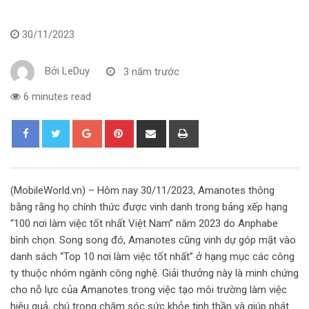
30/11/2023
Bởi
LeDuy
3 năm trước
6 minutes read
G
P
S
P
o
i
h
r
o
n
a
i
g
t
r
n
(MobileWorld.vn) – Hôm nay 30/11/2023, Amanotes thông
l
e
e
t
bằng rằng họ chính thức được vinh danh trong bảng xếp hạng
e
r
v
“100 nơi làm việc tốt nhất Việt Nam” năm 2023 do Anphabe
+
e
i
bình chọn. Song song đó, Amanotes cũng vinh dự góp mặt vào
s
a
danh sách “Top 10 nơi làm việc tốt nhất” ở hạng mục các công
t
E
ty thuộc nhóm ngành công nghệ. Giải thưởng này là minh chứng
m
cho nỗ lực của Amanotes trong việc tạo môi trường làm việc
a
hiệu quả, chú trọng chăm sóc sức khỏe tinh thần và giúp phát