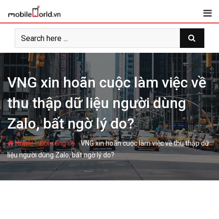
S
k
i
p
t
o
c
VNG xin hoãn cuộc làm việc về
o
thu thập dữ liệu người dùng
n
t
Zalo, bất ngờ lý do?
e
n
-
-
Home
Đời sống số
VNG xin hoãn cuộc làm việc về thu thập dữ
t
liệu người dùng Zalo, bất ngờ lý do?