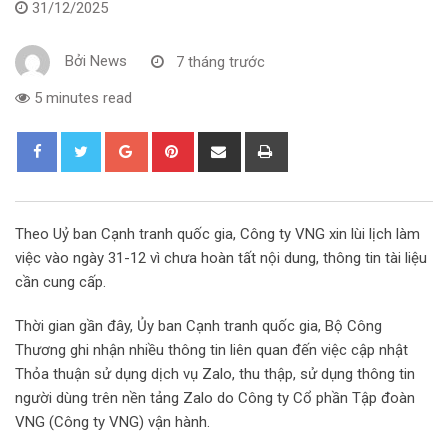
31/12/2025
Bởi
News
7 tháng trước
5 minutes read
G
P
S
P
o
i
h
r
o
n
a
i
g
t
r
n
Theo Uỷ ban Cạnh tranh quốc gia, Công ty VNG xin lùi lịch làm
l
e
e
t
việc vào ngày 31-12 vì chưa hoàn tất nội dung, thông tin tài liệu
e
r
v
cần cung cấp.
+
e
i
s
a
Thời gian gần đây, Ủy ban Cạnh tranh quốc gia, Bộ Công
t
E
Thương ghi nhận nhiều thông tin liên quan đến việc cập nhật
m
Thỏa thuận sử dụng dịch vụ Zalo, thu thập, sử dụng thông tin
a
người dùng trên nền tảng Zalo do Công ty Cổ phần Tập đoàn
i
VNG (Công ty VNG) vận hành.
l