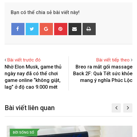
Bạn có thể chia sẻ bài viết này!
G
P
S
P
o
i
h
r
o
n
a
i
g
t
r
n
l
e
e
t
Bài viết trước đó
Bài viết tiếp theo
e
r
v
Nhờ Elon Musk, game thủ
Breo ra mắt gối massage
+
e
i
ngày nay đã có thể chơi
Back 2F: Quà Tết sức khỏe
s
a
game online “không giật,
mang ý nghĩa Phúc Lộc
t
E
lag” ở độ cao 9.000 mét
m
a
Bài viết liên quan
i
l
ĐỜI SỐNG SỐ