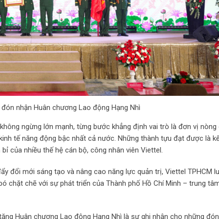
nh đón nhận Huân chương Lao động Hạng Nhì
 không ngừng lớn mạnh, từng bước khẳng định vai trò là đơn vị nòng
kinh tế năng động bậc nhất cả nước. Những thành tựu đạt được là kế
ền bỉ của nhiều thế hệ cán bộ, công nhân viên Viettel.
ẩy đổi mới sáng tạo và nâng cao năng lực quản trị, Viettel TPHCM l
ó chặt chẽ với sự phát triển của Thành phố Hồ Chí Minh – trung tâm 
 tặng Huân chương Lao động Hạng Nhì là sự ghi nhận cho những đó