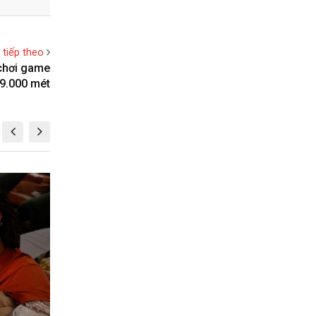
t tiếp theo
 chơi game
 9.000 mét
TIN MỚI
TI