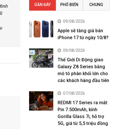
GẦN ĐÂY
PHỔ BIẾN
CHUNG
Minh
i
09/08/2026
u
Apple sẽ tăng giá bán
iPhone 17 từ ngày 10/8?
09/08/2026
Thế Giới Di Động giao
Galaxy Z8 Series bằng
mô tô phân khối lớn cho
các khách hàng đầu tiên
07/08/2026
REDMI 17 Series ra mắt:
Pin 7.500mAh, kính
Gorilla Glass 7i, hỗ trợ
5G, giá từ 5,5 triệu đồng