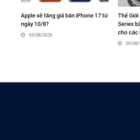
17 từ
Thế Giới Di Động giao Galaxy Z8
REDMI 17
Series bằng mô tô phân khối lớn
7.500mAh,
cho các khách hàng đầu tiên
trợ 5G, g
09/08/2026
07/08/