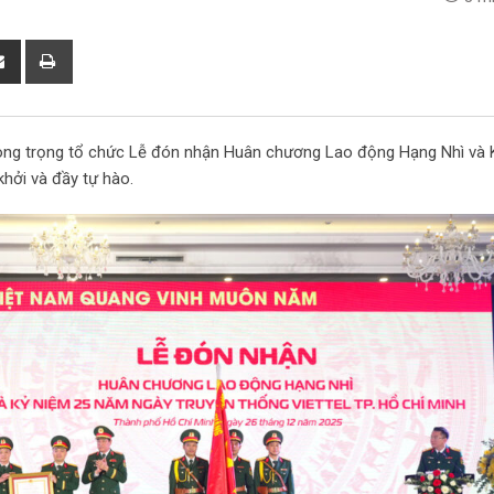
S
P
h
r
a
i
r
n
long trọng tổ chức Lễ đón nhận Huân chương Lao động Hạng Nhì và 
e
t
khởi và đầy tự hào.
v
i
a
E
m
a
i
l