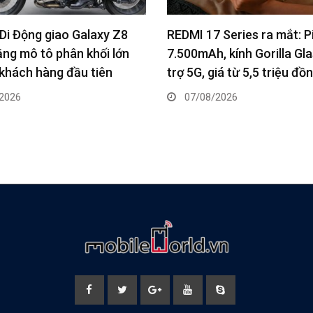
 Series ra mắt: Pin
ASUS tung ROG Strix SCA
 kính Gorilla Glass 7i, hỗ
trang bị Intel Core Ultra 
iá từ 5,5 triệu đồng
5090, công suất lên tới 3
2026
07/08/2026