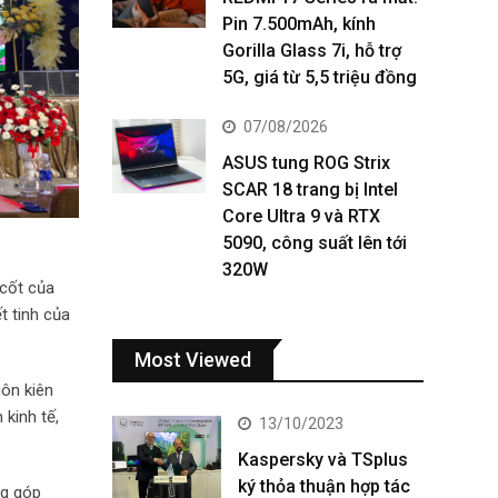
Pin 7.500mAh, kính
Gorilla Glass 7i, hỗ trợ
5G, giá từ 5,5 triệu đồng
07/08/2026
ASUS tung ROG Strix
SCAR 18 trang bị Intel
Core Ultra 9 và RTX
5090, công suất lên tới
320W
 cốt của
t tinh của
Most Viewed
uôn kiên
kinh tế,
13/10/2023
Kaspersky và TSplus
ký thỏa thuận hợp tác
ng góp