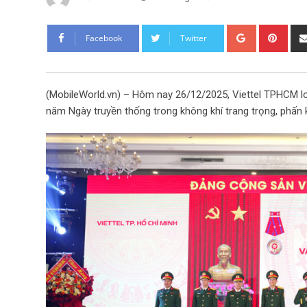
G
P
Facebook
Twitter
o
i
o
n
g
t
(MobileWorld.vn) – Hôm nay 26/12/2025, Viettel TPHCM 
l
e
năm Ngày truyền thống trong không khí trang trọng, phấn 
e
r
+
e
s
t