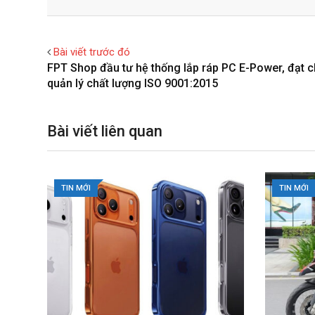
Facebook
Twitter
o
n
a
i
g
t
r
n
l
e
e
t
Bài viết trước đó
e
r
v
FPT Shop đầu tư hệ thống lắp ráp PC E-Power, đạt 
+
e
i
quản lý chất lượng ISO 9001:2015
s
a
t
E
m
Bài viết liên quan
a
i
l
TIN MỚI
TIN MỚI