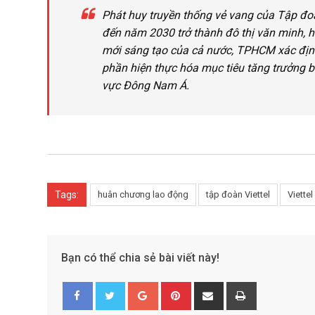
Phát huy truyền thống vẻ vang của Tập đo
đến năm 2030 trở thành đô thị văn minh, hi
mới sáng tạo của cả nước, TPHCM xác định r
phần hiện thực hóa mục tiêu tăng trưởng bề
vực Đông Nam Á.
Tags:
huân chương lao động
tập đoàn Viettel
Viettel
Bạn có thể chia sẻ bài viết này!
G
P
S
P
o
i
h
r