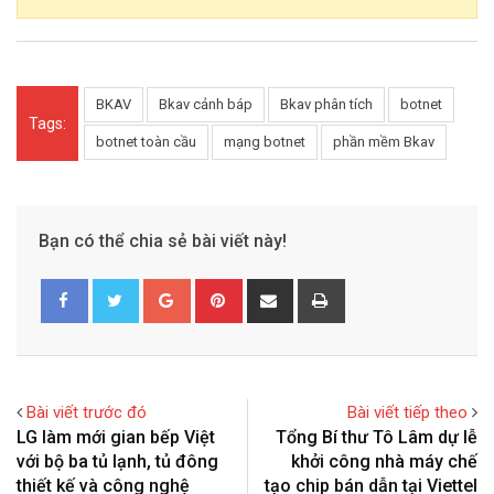
BKAV
Bkav cảnh báp
Bkav phân tích
botnet
Tags:
botnet toàn cầu
mạng botnet
phần mềm Bkav
Bạn có thể chia sẻ bài viết này!
G
P
S
P
o
i
h
r
o
n
a
i
g
t
r
n
l
e
e
t
Bài viết trước đó
Bài viết tiếp theo
e
r
v
LG làm mới gian bếp Việt
Tổng Bí thư Tô Lâm dự lễ
+
e
i
với bộ ba tủ lạnh, tủ đông
khởi công nhà máy chế
s
a
thiết kế và công nghệ
tạo chip bán dẫn tại Viettel