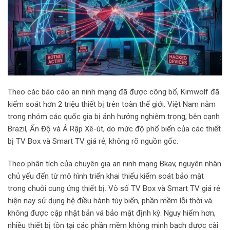
Theo các báo cáo an ninh mạng đã được công bố, Kimwolf đã
kiểm soát hơn 2 triệu thiết bị trên toàn thế giới. Việt Nam nằm
trong nhóm các quốc gia bị ảnh hưởng nghiêm trọng, bên cạnh
Brazil, Ấn Độ và Ả Rập Xê-út, do mức độ phổ biến của các thiết
bị TV Box và Smart TV giá rẻ, không rõ nguồn gốc.
Theo phân tích của chuyên gia an ninh mạng Bkav, nguyên nhân
chủ yếu đến từ mô hình triển khai thiếu kiểm soát bảo mật
trong chuỗi cung ứng thiết bị. Vô số TV Box và Smart TV giá rẻ
hiện nay sử dụng hệ điều hành tùy biến, phần mềm lỗi thời và
không được cập nhật bản vá bảo mật định kỳ. Nguy hiểm hơn,
nhiều thiết bị tồn tại các phần mềm không minh bạch được cài