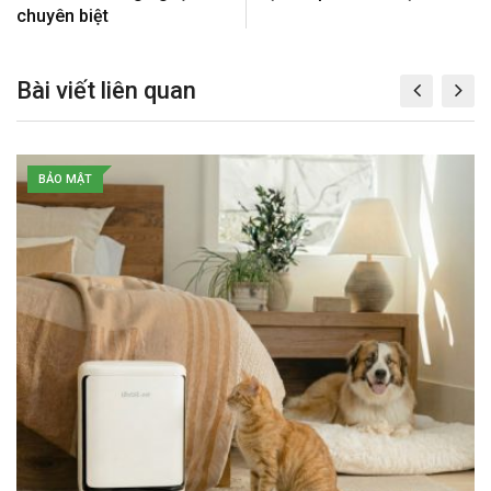
t
E
chuyên biệt
m
a
Bài viết liên quan
i
l
BẢO MẬT