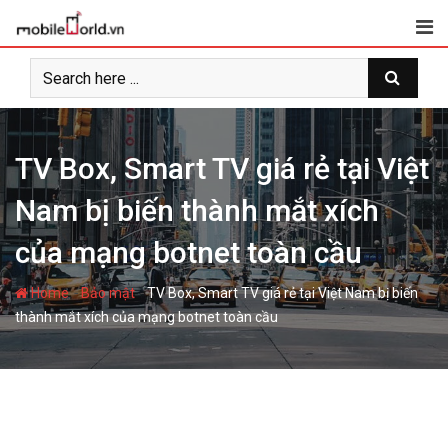
S
k
i
p
t
o
c
TV Box, Smart TV giá rẻ tại Việt
o
Nam bị biến thành mắt xích
n
t
của mạng botnet toàn cầu
e
n
-
-
Home
Bảo mật
TV Box, Smart TV giá rẻ tại Việt Nam bị biến
t
thành mắt xích của mạng botnet toàn cầu