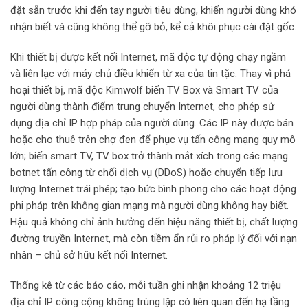
đặt sẵn trước khi đến tay người tiêu dùng, khiến người dùng khó
nhận biết và cũng không thể gỡ bỏ, kể cả khôi phục cài đặt gốc.
Khi thiết bị được kết nối Internet, mã độc tự động chạy ngầm
và liên lạc với máy chủ điều khiển từ xa của tin tặc. Thay vì phá
hoại thiết bị, mã độc Kimwolf biến TV Box và Smart TV của
người dùng thành điểm trung chuyển Internet, cho phép sử
dụng địa chỉ IP hợp pháp của người dùng. Các IP này được bán
hoặc cho thuê trên chợ đen để phục vụ tấn công mạng quy mô
lớn; biến smart TV, TV box trở thành mắt xích trong các mạng
botnet tấn công từ chối dịch vụ (DDoS) hoặc chuyển tiếp lưu
lượng Internet trái phép; tạo bức bình phong cho các hoạt động
phi pháp trên không gian mạng mà người dùng không hay biết.
Hậu quả không chỉ ảnh hưởng đến hiệu năng thiết bị, chất lượng
đường truyền Internet, mà còn tiềm ẩn rủi ro pháp lý đối với nạn
nhân – chủ sở hữu kết nối Internet.
Thống kê từ các báo cáo, mỗi tuần ghi nhận khoảng 12 triệu
địa chỉ IP công cộng không trùng lặp có liên quan đến hạ tầng