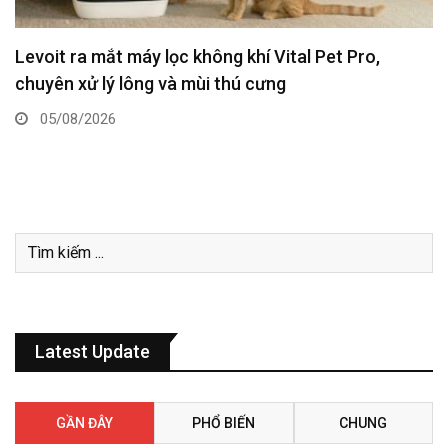
Kaspersky: 99% doanh nghiệp xem an ninh CNTT là
nền tảng chiến lược cho tăng trưởng bền vững
31/07/2026
Latest Update
GẦN ĐÂY
PHỔ BIẾN
CHUNG