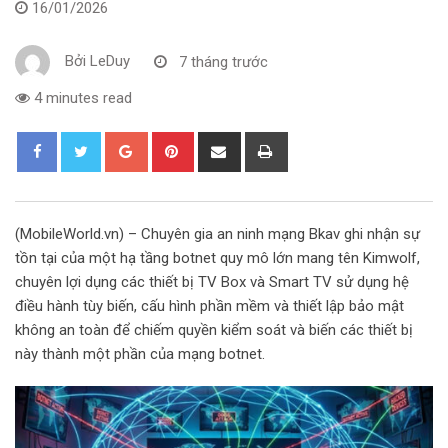
16/01/2026
Bởi
LeDuy
7 tháng trước
4 minutes read
G
P
S
P
o
i
h
r
o
n
a
i
g
t
r
n
(MobileWorld.vn) – Chuyên gia an ninh mạng Bkav ghi nhận sự
l
e
e
t
tồn tại của một hạ tầng botnet quy mô lớn mang tên Kimwolf,
e
r
v
chuyên lợi dụng các thiết bị TV Box và Smart TV sử dụng hệ
+
e
i
điều hành tùy biến, cấu hình phần mềm và thiết lập bảo mật
s
a
không an toàn để chiếm quyền kiểm soát và biến các thiết bị
t
E
này thành một phần của mạng botnet.
m
a
i
l