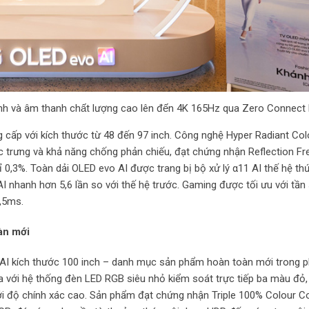
nh ảnh và âm thanh chất lượng cao lên đến 4K 165Hz qua Zero Connec
 cấp với kích thước từ 48 đến 97 inch. Công nghệ Hyper Radiant Col
 trưng và khả năng chống phản chiếu, đạt chứng nhận Reflection Fr
ỉ 0,3%. Toàn dải OLED evo AI được trang bị bộ xử lý α11 AI thế hệ thứ
I nhanh hơn 5,6 lần so với thế hệ trước. Gaming được tối ưu với tần
,5ms.
àn mới
AI kích thước 100 inch – danh mục sản phẩm hoàn toàn mới trong 
 với hệ thống đèn LED RGB siêu nhỏ kiểm soát trực tiếp ba màu đỏ, 
ới độ chính xác cao. Sản phẩm đạt chứng nhận Triple 100% Colour C