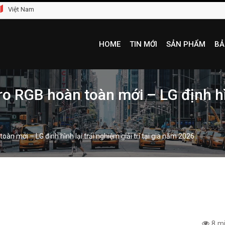
Việt Nam
HOME
TIN MỚI
SẢN PHẨM
BẢ
RGB hoàn toàn mới – LG định hình 
n mới – LG định hình lại trải nghiệm giải trí tại gia năm 2026
8 mi