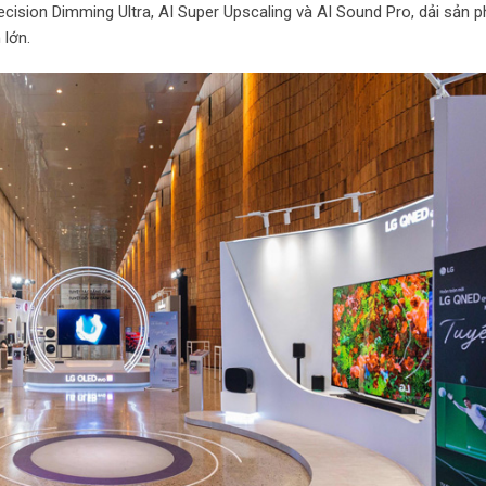
ision Dimming Ultra, AI Super Upscaling và AI Sound Pro, dải sản 
 lớn.