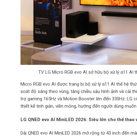
TV LG Micro RGB evo AI sở hữu bộ xử lý α11 AI th
Micro RGB evo AI được trang bị bộ xử lý α11 AI thế hệ th
soát độ sáng theo vùng, tăng chiều sâu hình ảnh và cải 
trợ gaming 165Hz và Motion Booster lên đến 330Hz. LG cũ
thiết kế tinh giản, viền mỏng, hướng đến người dùng muốn
LG QNED evo AI MiniLED 2026: Siêu lớn cho thể thao 
Dải QNED evo AI MiniLED 2026 mở rộng từ 43 inch đến mà