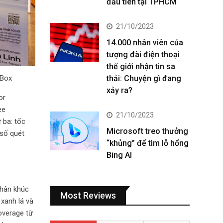
đầu tiên tại TPHCM
21/10/2023
14.000 nhân viên của
tượng đài điện thoại
thế giới nhận tin sa
thải: Chuyện gì đang
t Box
xảy ra?
or
ee
21/10/2023
 ba: tốc
Microsoft treo thưởng
 số quét
“khủng” để tìm lỗ hổng
Bing AI
phân khúc
Most Reviews
xanh lá và
overage từ