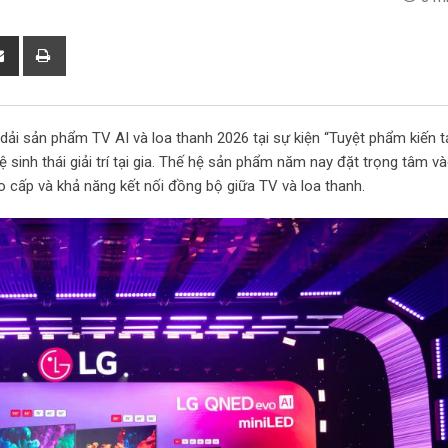
S
P
h
r
a
i
r
n
 dải sản phẩm TV AI và loa thanh 2026 tại sự kiện “Tuyệt phẩm kiến t
e
t
 sinh thái giải trí tại gia. Thế hệ sản phẩm năm nay đặt trọng tâm v
v
 cao cấp và khả năng kết nối đồng bộ giữa TV và loa thanh.
i
a
E
m
a
i
l