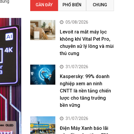
 dung
GẦN ĐÂY
PHỔ BIẾN
CHUNG
05/08/2026
Levoit ra mắt máy lọc
không khí Vital Pet Pro,
chuyên xử lý lông và mùi
thú cưng
31/07/2026
Kaspersky: 99% doanh
nghiệp xem an ninh
CNTT là nền tảng chiến
lược cho tăng trưởng
bền vững
31/07/2026
Điện Máy Xanh báo lãi