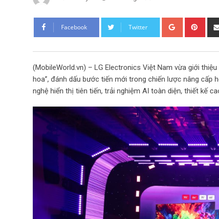
G
P
Facebook
Twitter
o
i
o
n
g
t
(MobileWorld.vn) – LG Electronics Việt Nam vừa giới thiệu
l
e
hoa”, đánh dấu bước tiến mới trong chiến lược nâng cấp hệ
e
r
nghệ hiển thị tiên tiến, trải nghiệm AI toàn diện, thiết kế
+
e
s
t