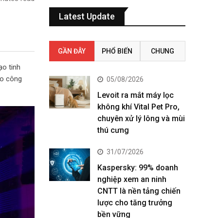
Latest Update
GẦN ĐÂY
PHỔ BIẾN
CHUNG
ạo tinh
ào công
05/08/2026
Levoit ra mắt máy lọc
không khí Vital Pet Pro,
chuyên xử lý lông và mùi
thú cưng
31/07/2026
Kaspersky: 99% doanh
nghiệp xem an ninh
CNTT là nền tảng chiến
lược cho tăng trưởng
bền vững