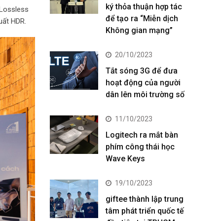
ký thỏa thuận hợp tác
 Lossless
để tạo ra “Miễn dịch
uất HDR.
Không gian mạng”
20/10/2023
Tắt sóng 3G để đưa
hoạt động của người
dân lên môi trường số
11/10/2023
Logitech ra mắt bàn
phím công thái học
Wave Keys
19/10/2023
giftee thành lập trung
tâm phát triển quốc tế