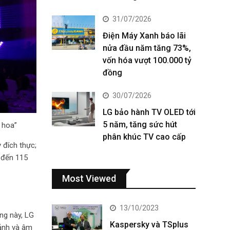
31/07/2026
Điện Máy Xanh báo lãi
nửa đầu năm tăng 73%,
vốn hóa vượt 100.000 tỷ
đồng
30/07/2026
LG bảo hành TV OLED tới
5 năm, tăng sức hút
nh hoa”
phân khúc TV cao cấp
 đích thực;
 đến 115
Most Viewed
13/10/2023
ng này, LG
Kaspersky và TSplus
 ảnh và âm