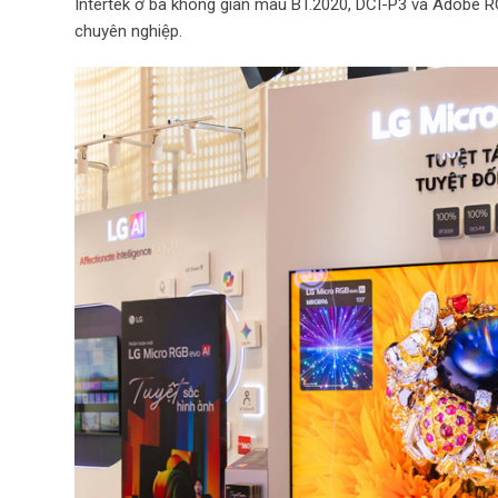
Intertek ở ba không gian màu BT.2020, DCI-P3 và Adobe 
chuyên nghiệp.