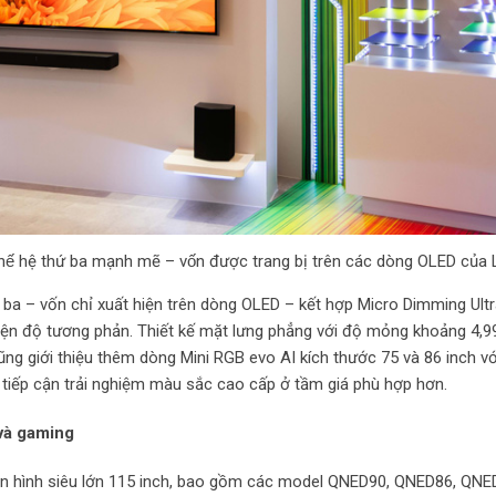
ế hệ thứ ba mạnh mẽ – vốn được trang bị trên các dòng OLED của
ứ ba – vốn chỉ xuất hiện trên dòng OLED – kết hợp Micro Dimming Ult
thiện độ tương phản. Thiết kế mặt lưng phẳng với độ mỏng khoảng 4,
ng giới thiệu thêm dòng Mini RGB evo AI kích thước 75 và 86 inch v
 tiếp cận trải nghiệm màu sắc cao cấp ở tầm giá phù hợp hơn.
và gaming
n hình siêu lớn 115 inch, bao gồm các model QNED90, QNED86, QNE