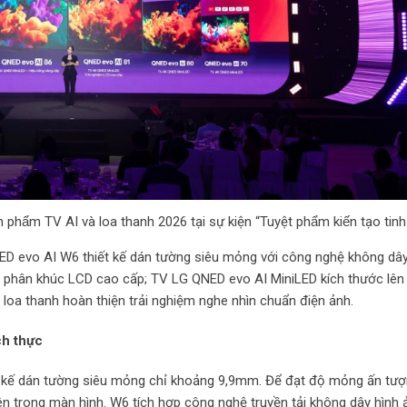
̉n phẩm TV AI và loa thanh 2026 tại sự kiện “Tuyệt phẩm kiến tạo ti
 evo AI W6 thiết kế dán tường siêu mỏng với công nghệ không dây
 phân khúc LCD cao cấp; TV LG QNED evo AI MiniLED kích thước lên
 loa thanh hoàn thiện trải nghiệm nghe nhìn chuẩn điện ảnh.
ch thực
t kế dán tường siêu mỏng chỉ khoảng 9,9mm. Để đạt độ mỏng ấn tượ
 bên trong màn hình. W6 tích hợp công nghệ truyền tải không dây hình