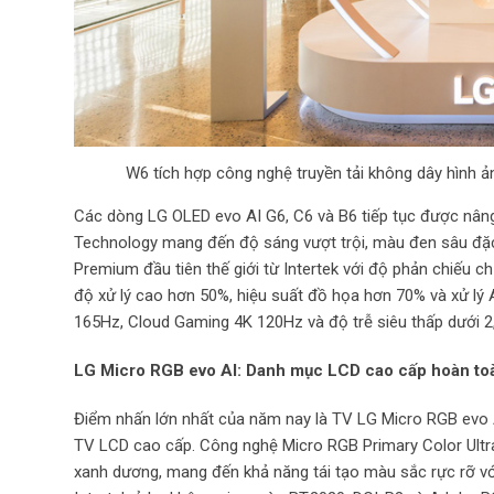
W6 tích hợp công nghệ truyền tải không dây hì
Các dòng LG OLED evo AI G6, C6 và B6 tiếp tục được nâng
Technology mang đến độ sáng vượt trội, màu đen sâu đặc
Premium đầu tiên thế giới từ Intertek với độ phản chiếu ch
độ xử lý cao hơn 50%, hiệu suất đồ họa hơn 70% và xử lý A
165Hz, Cloud Gaming 4K 120Hz và độ trễ siêu thấp dưới 2
LG Micro RGB evo AI: Danh mục LCD cao cấp hoàn to
Điểm nhấn lớn nhất của năm nay là TV LG Micro RGB evo 
TV LCD cao cấp. Công nghệ Micro RGB Primary Color Ultra
xanh dương, mang đến khả năng tái tạo màu sắc rực rỡ v