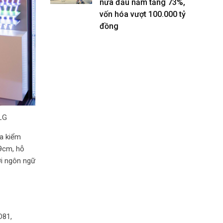
nửa đầu năm tăng 73%,
vốn hóa vượt 100.000 tỷ
đồng
 LG
ra kiểm
99cm, hỗ
ới ngôn ngữ
D81,