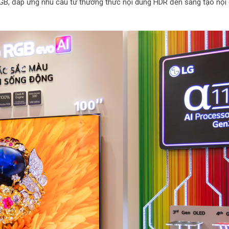
RGB, đáp ứng nhu cầu từ thưởng thức nội dung HDR đến sáng tạo nội