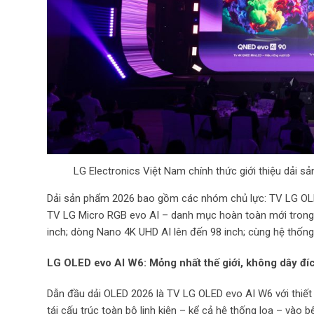
LG Electronics Việt Nam chính thức giới thiệu dải sa
Dải sản phẩm 2026 bao gồm các nhóm chủ lực: TV LG OLED
TV LG Micro RGB evo AI – danh mục hoàn toàn mới trong
inch; dòng Nano 4K UHD AI lên đến 98 inch; cùng hệ thống
LG OLED evo AI W6: Mỏng nhất thế giới, không dây đí
Dẫn đầu dải OLED 2026 là TV LG OLED evo AI W6 với thiế
tái cấu trúc toàn bộ linh kiện – kể cả hệ thống loa – vào