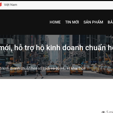
Việt Nam
HOME
TIN MỚI
SẢN PHẨM
BẢ
ới, hỗ trợ hộ kinh doanh chuẩn ho
ộ kinh doanh chuẩn hoá sổ sách và dữ liệu kê khai thuế
5 mi