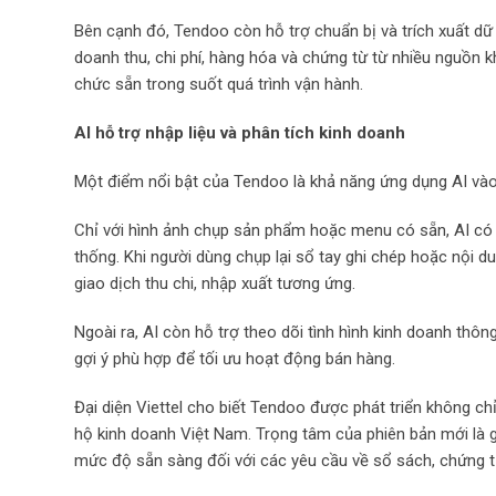
Bên cạnh đó, Tendoo còn hỗ trợ chuẩn bị và trích xuất dữ 
doanh thu, chi phí, hàng hóa và chứng từ từ nhiều nguồn k
chức sẵn trong suốt quá trình vận hành.
AI hỗ trợ nhập liệu và phân tích kinh doanh
Một điểm nổi bật của Tendoo là khả năng ứng dụng AI vào 
Chỉ với hình ảnh chụp sản phẩm hoặc menu có sẵn, AI có t
thống. Khi người dùng chụp lại sổ tay ghi chép hoặc nội d
giao dịch thu chi, nhập xuất tương ứng.
Ngoài ra, AI còn hỗ trợ theo dõi tình hình kinh doanh thô
gợi ý phù hợp để tối ưu hoạt động bán hàng.
Đại diện Viettel cho biết Tendoo được phát triển không ch
hộ kinh doanh Việt Nam. Trọng tâm của phiên bản mới là g
mức độ sẵn sàng đối với các yêu cầu về sổ sách, chứng t