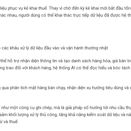
liệu phục vụ kê khai thuế. Thay vì chờ đến kỳ kê khai mới bắt đầu tổ
hác nhau, người dùng có thể khai thác trực tiếp dữ liệu đã được hệ t
các khâu xử lý dữ liệu đầu vào và vận hành thường nhật.
hể hỗ trợ nhận diện thông tin và tạo danh sách hàng hóa, giá bán tr
ung trao đổi với khách hàng, hệ thống AI có thể đọc hiểu và bóc tách
ng qua phân tích mặt hàng bán chạy, nhận diện xu hướng tiêu dùng và
ỉ như một công cụ ghi chép, mà là giải pháp số hướng tới nhu cầu th
iảm khối lượng xử lý thủ công, tăng khả năng kiểm soát dữ liệu và n
ừ và thuế.