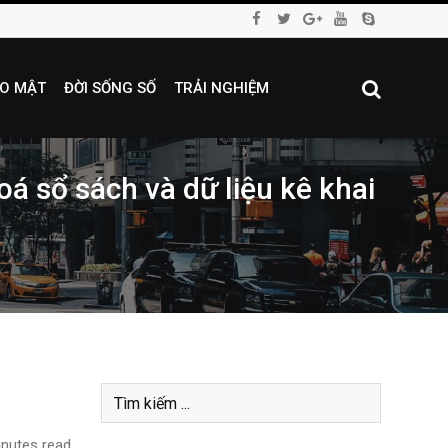
O MẬT
ĐỜI SỐNG SỐ
TRẢI NGHIỆM
á sổ sách và dữ liệu kê khai
nutes read