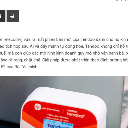
S
P
h
r
a
i
r
n
tel Telecomv) vừa ra mắt phiên bản mới của Tendoo dành cho hộ kin
e
t
ệc tích hợp sâu AI và đẩy mạnh tự động hóa, Tendoo không chỉ hỗ t
v
 thuế, mà còn giúp các mô hình kinh doanh quy mô nhỏ vận hành bài 
i
càng rõ ràng, chặt chẽ. Giải pháp được phát triển theo định hướng b
a
152 của Bộ Tài chính.
E
m
a
i
l