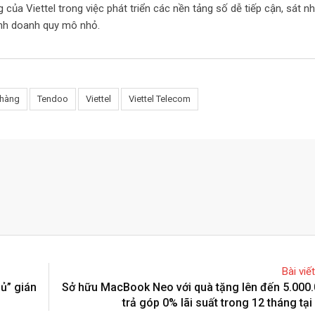
của Viettel trong việc phát triển các nền tảng số dễ tiếp cận, sát nh
inh doanh quy mô nhỏ.
 hàng
Tendoo
Viettel
Viettel Telecom
Bài viế
ủ” gián
Sở hữu MacBook Neo với quà tặng lên đến 5.000
trả góp 0% lãi suất trong 12 tháng tạ