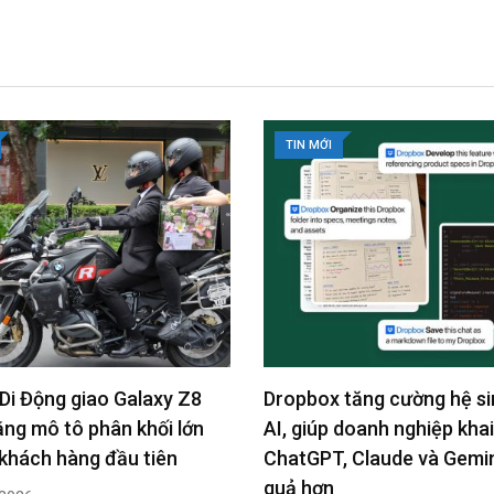
TIN MỚI
tăng cường hệ sinh thái
Kaspersky: 99% doanh ng
 doanh nghiệp khai thác
an ninh CNTT là nền tảng
 Claude và Gemini hiệu
lược cho tăng trưởng bền