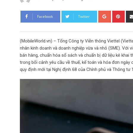
G
P
Facebook
Twitter
o
i
o
n
g
t
(MobileWorld.vn) – Tổng Công ty Viễn thông Viettel (Viet
l
e
nhân kinh doanh và doanh nghiệp vừa và nhỏ (SME). Với vi
e
r
bán hàng, chuẩn hóa sổ sách và chuẩn bị dữ liệu kê khai
+
e
trong bối cảnh yêu cầu về thuế, kế toán và hóa đơn ngày 
s
quy định mới tại Nghị định 68 của Chính phủ và Thông tư 
t