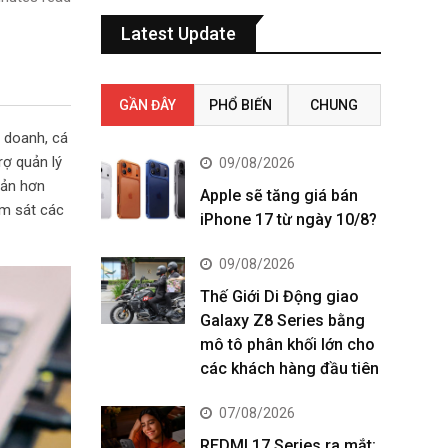
Latest Update
GẦN ĐÂY
PHỔ BIẾN
CHUNG
h doanh, cá
rợ quản lý
09/08/2026
bản hơn
Apple sẽ tăng giá bán
ám sát các
iPhone 17 từ ngày 10/8?
09/08/2026
Thế Giới Di Động giao
Galaxy Z8 Series bằng
mô tô phân khối lớn cho
các khách hàng đầu tiên
07/08/2026
REDMI 17 Series ra mắt: