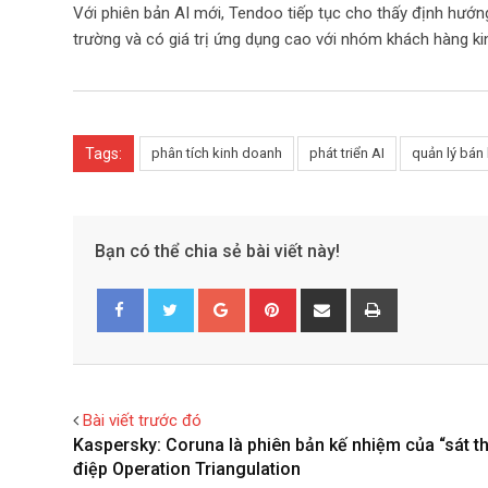
Với phiên bản AI mới, Tendoo tiếp tục cho thấy định hướng 
trường và có giá trị ứng dụng cao với nhóm khách hàng k
Tags:
phân tích kinh doanh
phát triển AI
quản lý bán
Bạn có thể chia sẻ bài viết này!
G
P
S
P
o
i
h
r
Facebook
Twitter
o
n
a
i
g
t
r
n
l
e
e
t
Bài viết trước đó
e
r
v
Kaspersky: Coruna là phiên bản kế nhiệm của “sát th
+
e
i
điệp Operation Triangulation
s
a