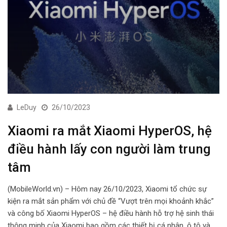
LeDuy
26/10/2023
Xiaomi ra mắt Xiaomi HyperOS, hệ
điều hành lấy con người làm trung
tâm
(MobileWorld.vn) – Hôm nay 26/10/2023, Xiaomi tổ chức sự
kiện ra mắt sản phẩm với chủ đề “Vượt trên mọi khoảnh khắc”
và công bố Xiaomi HyperOS – hệ điều hành hỗ trợ hệ sinh thái
thông minh của Xiaomi bao gồm các thiết bị cá nhân, ô tô và