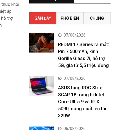
 thức khởi
iệt áp
 hỗ trợ
GẦN ĐÂY
PHỔ BIẾN
CHUNG
nh…
07/08/2026
REDMI 17 Series ra mắt:
Pin 7.500mAh, kính
Gorilla Glass 7i, hỗ trợ
5G, giá từ 5,5 triệu đồng
07/08/2026
ASUS tung ROG Strix
SCAR 18 trang bị Intel
Core Ultra 9 và RTX
5090, công suất lên tới
320W
06/08/2026