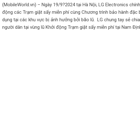
(MobileWorld.vn) – Ngày 19/9?2024 tại Hà Nội, LG Electronics chính
động các Trạm giặt sấy miễn phí cùng Chương trình bảo hành đặc b
dụng tại các khu vực bị ảnh hưởng bởi bão lũ. LG chung tay sẻ chia
người dân tại vùng lũ Khởi động Trạm giặt sấy miễn phí tại Nam Đị