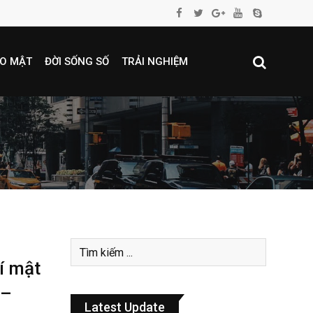
O MẬT
ĐỜI SỐNG SỐ
TRẢI NGHIỆM
í mật
 –
Latest Update