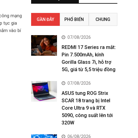
 công mạng
GẦN ĐÂY
PHỔ BIẾN
CHUNG
p tục gia
nhắm vào bí
07/08/2026
REDMI 17 Series ra mắt:
Pin 7.500mAh, kính
Gorilla Glass 7i, hỗ trợ
5G, giá từ 5,5 triệu đồng
07/08/2026
ASUS tung ROG Strix
SCAR 18 trang bị Intel
Core Ultra 9 và RTX
5090, công suất lên tới
320W
06/08/2026