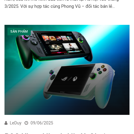
3/2025. Với sự hợp tác cùng Phong Vũ – đối tác bán lẻ…
SẢN PHẨM
LeDuy
09/06/2025