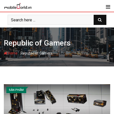
S
k
i
p
t
o
c
Republic of Gamers
o
n
-
Home
Republic of Gamers
t
e
n
t
SẢN PHẨM